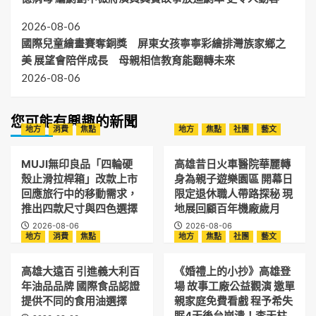
2026-08-06
國際兒童繪畫賽奪銅獎 屏東女孩寧寧彩繪排灣族家鄉之
美 展望會陪伴成長 母親相信教育能翻轉未來
2026-08-06
您可能有興趣的新聞
地方
消費
焦點
地方
焦點
社團
藝文
MUJI無印良品「四輪硬
高雄昔日火車醫院華麗轉
殼止滑拉桿箱」改款上市
身為親子遊樂園區 開幕日
回應旅行中的移動需求，
限定退休職人帶路探秘 現
推出四款尺寸與四色選擇
地展回顧百年機廠歲月
2026-08-06
2026-08-06
地方
消費
焦點
地方
焦點
社團
藝文
高雄大遠百 引進義大利百
《婚禮上的小抄》高雄登
年油品品牌 國際食品認證
場 故事工廠公益觀演 邀單
提供不同的食用油選擇
親家庭免費看戲 程予希失
眠4天後台崩潰！李天柱