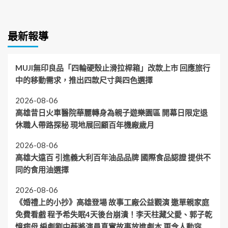
最新報導
MUJI無印良品「四輪硬殼止滑拉桿箱」改款上市 回應旅行
中的移動需求，推出四款尺寸與四色選擇
2026-08-06
高雄昔日火車醫院華麗轉身為親子遊樂園區 開幕日限定退
休職人帶路探秘 現地展回顧百年機廠歲月
2026-08-06
高雄大遠百 引進義大利百年油品品牌 國際食品認證 提供不
同的食用油選擇
2026-08-06
《婚禮上的小抄》高雄登場 故事工廠公益觀演 邀單親家庭
免費看戲 程予希失眠4天後台崩潰！李天柱藏父愛、郭子乾
憶病母 編劇劉中薇將演員真實故事放進劇本 更令人動容