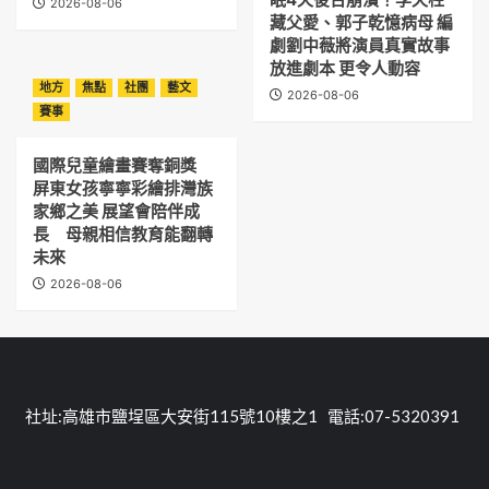
2026-08-06
藏父愛、郭子乾憶病母 編
劇劉中薇將演員真實故事
放進劇本 更令人動容
地方
焦點
社團
藝文
2026-08-06
賽事
國際兒童繪畫賽奪銅獎
屏東女孩寧寧彩繪排灣族
家鄉之美 展望會陪伴成
長 母親相信教育能翻轉
未來
2026-08-06
社址:高雄市鹽埕區大安街115號10樓之1 電話:07-5320391