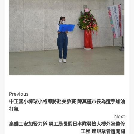
Post
Previous
中正國小棒球小將即將赴美參賽 陳其邁市長為選手加油
Navigation
打氣
Next
高雄工安加緊力道 勞工局長假日率隊勞檢大樓外牆整修
工程 違規業者遭開罰