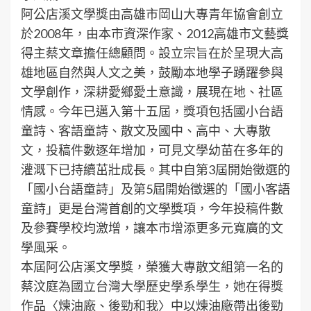
阿公店溪文學獎由高雄市岡山大專青年協會創立
於2008年，由本市資深作家、2012高雄市文藝獎
得主蔡文章擔任總顧問。設立宗旨在於呈現大高
雄地區自然與人文之美，鼓勵本地學子踴躍參與
文學創作，深耕愛鄉愛土意識，展現在地、社區
情感。今年已邁入第十五屆，獎項包括國小台語
童詩、客語童詩、散文及國中、高中、大專散
文，投稿件數逐年增加，可見文學幼苗在多年的
灌溉下已持續茁壯成長。其中自第3屆開始徵選的
「國小台語童詩」及第5屆開始徵選的「國小客語
童詩」更是台灣首創的文學獎項，今年投稿件數
及參賽學校均激增，讓本市增添更多元寬廣的文
學風采。
本屆阿公店溪文學獎，榮獲大專散文組第一名的
蔡汶庭為國立台灣大學歷史學系學生，她在得獎
作品〈煉油廠、後勁和我〉中以煉油廠帶出後勁