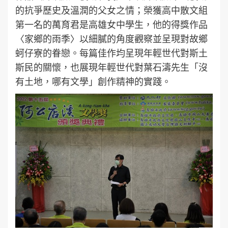
的抗爭歷史及溫潤的父女之情；榮獲高中散文組
第一名的萬育君是高雄女中學生，他的得獎作品
〈家鄉的雨季〉以細膩的角度觀察並呈現對故鄉
蚵仔寮的眷戀。每篇佳作均呈現年輕世代對斯土
斯民的關懷，也展現年輕世代對葉石濤先生「沒
有土地，哪有文學」創作精神的實踐。