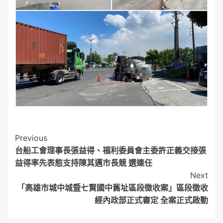
Post
Previous
台船工會理事長張益得、福利委員會主委許正義交接張
Navigation
益得率先表態支持陳其邁市長競 選連任
Next
「高雄市城中城暨七賢國中舊址區段徵收案」區段徵收
經內政部正式審定 全案正式啟動