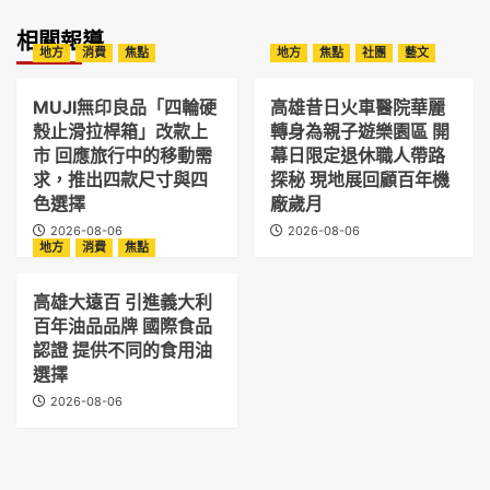
相關報導
地方
消費
焦點
地方
焦點
社團
藝文
MUJI無印良品「四輪硬
高雄昔日火車醫院華麗
殼止滑拉桿箱」改款上
轉身為親子遊樂園區 開
市 回應旅行中的移動需
幕日限定退休職人帶路
求，推出四款尺寸與四
探秘 現地展回顧百年機
色選擇
廠歲月
2026-08-06
2026-08-06
地方
消費
焦點
高雄大遠百 引進義大利
百年油品品牌 國際食品
認證 提供不同的食用油
選擇
2026-08-06