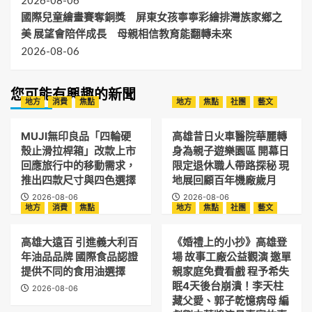
2026-08-06
國際兒童繪畫賽奪銅獎 屏東女孩寧寧彩繪排灣族家鄉之
美 展望會陪伴成長 母親相信教育能翻轉未來
2026-08-06
您可能有興趣的新聞
地方
消費
焦點
地方
焦點
社團
藝文
MUJI無印良品「四輪硬
高雄昔日火車醫院華麗轉
殼止滑拉桿箱」改款上市
身為親子遊樂園區 開幕日
回應旅行中的移動需求，
限定退休職人帶路探秘 現
推出四款尺寸與四色選擇
地展回顧百年機廠歲月
2026-08-06
2026-08-06
地方
消費
焦點
地方
焦點
社團
藝文
高雄大遠百 引進義大利百
《婚禮上的小抄》高雄登
年油品品牌 國際食品認證
場 故事工廠公益觀演 邀單
提供不同的食用油選擇
親家庭免費看戲 程予希失
眠4天後台崩潰！李天柱
2026-08-06
藏父愛、郭子乾憶病母 編