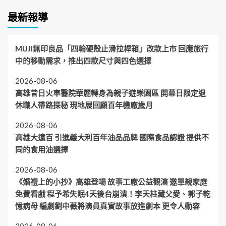
最新報導
MUJI無印良品「四輪硬殼止滑拉桿箱」改款上市 回應旅行
中的移動需求，推出四款尺寸與四色選擇
2026-08-06
高雄昔日火車醫院華麗轉身為親子遊樂園區 開幕日限定退
休職人帶路探秘 現地展回顧百年機廠歲月
2026-08-06
高雄大遠百 引進義大利百年油品品牌 國際食品認證 提供不
同的食用油選擇
2026-08-06
《婚禮上的小抄》高雄登場 故事工廠公益觀演 邀單親家庭
免費看戲 程予希失眠4天後台崩潰！李天柱藏父愛、郭子乾
憶病母 編劇劉中薇將演員真實故事放進劇本 更令人動容