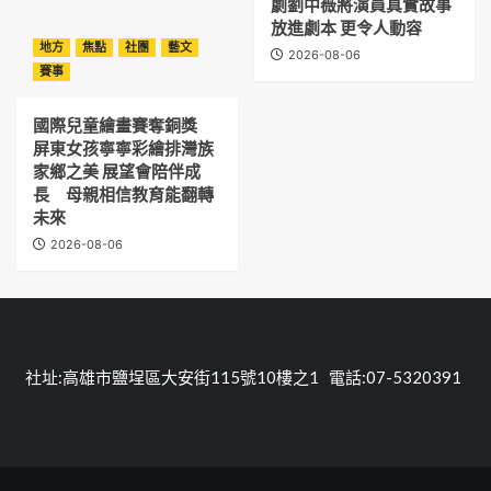
劇劉中薇將演員真實故事
放進劇本 更令人動容
地方
焦點
社團
藝文
2026-08-06
賽事
國際兒童繪畫賽奪銅獎
屏東女孩寧寧彩繪排灣族
家鄉之美 展望會陪伴成
長 母親相信教育能翻轉
未來
2026-08-06
社址:高雄市鹽埕區大安街115號10樓之1 電話:07-5320391