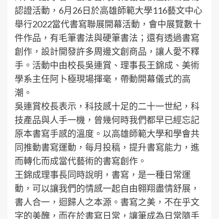
認證活動，6月26日於高雄師範大學116藝文中心
舉行2022當代書寫聯展開幕活動，會中展覽數十
件作品，有毛筆書法與硬筆書法；還有透過書寫
創作，設計開發許多周邊文創商品，讓人愛不釋
手。活動中由校長吳連賞、理事長王錦成、美術
學系主任阿卜極現場揮毫，帶動開幕儀式的高
潮。
吳連賞校長表示，科技感十足的二十一世紀，科
技產品與人手一機，曾幾何時我們都早已經忘記
原本書寫手感的溫度。以高雄師範大學和學會共
同推動書寫運動，每月投稿，提升書寫能力，進
而轉化而成當代藝術的書寫創作。
王錦成理事長同時說明，書寫，是一種日常運
動，可以讓我們的情感一起自由翱翔盡情舒展，
書人合一，迴歸人之本源。書寫之美，不在乎文
字的美醜，而在於書寫日常，讓筆成為日常隨手