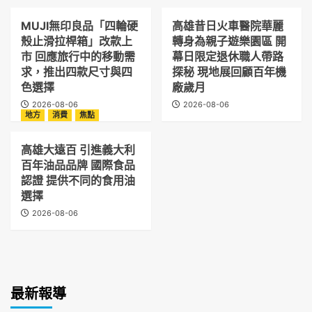
MUJI無印良品「四輪硬
高雄昔日火車醫院華麗
殼止滑拉桿箱」改款上
轉身為親子遊樂園區 開
市 回應旅行中的移動需
幕日限定退休職人帶路
求，推出四款尺寸與四
探秘 現地展回顧百年機
色選擇
廠歲月
2026-08-06
2026-08-06
地方
消費
焦點
高雄大遠百 引進義大利
百年油品品牌 國際食品
認證 提供不同的食用油
選擇
2026-08-06
最新報導