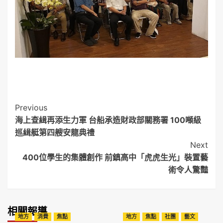
Post
Previous
海上查緝再添生力軍 台船承造財政部關務署 100噸級
Navigation
巡緝艇第四艘安龍典禮
Next
400位學生的集體創作 前鎮高中「虎虎生光」裝置藝
術令人驚豔
相關報導
地方
消費
焦點
地方
焦點
社團
藝文