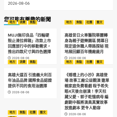
2026-08-06
您可能有興趣的新聞
地方
消費
焦點
地方
焦點
社團
藝文
MUJI無印良品「四輪硬
高雄昔日火車醫院華麗轉
殼止滑拉桿箱」改款上市
身為親子遊樂園區 開幕日
回應旅行中的移動需求，
限定退休職人帶路探秘 現
推出四款尺寸與四色選擇
地展回顧百年機廠歲月
2026-08-06
2026-08-06
地方
消費
焦點
地方
焦點
社團
藝文
高雄大遠百 引進義大利百
《婚禮上的小抄》高雄登
年油品品牌 國際食品認證
場 故事工廠公益觀演 邀單
提供不同的食用油選擇
親家庭免費看戲 程予希失
眠4天後台崩潰！李天柱
2026-08-06
藏父愛、郭子乾憶病母 編
劇劉中薇將演員真實故事
放進劇本 更令人動容
地方
焦點
社團
藝文
2026-08-06