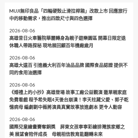
MUJI無印良品「四輪硬殼止滑拉桿箱」改款上市 回應旅行
中的移動需求，推出四款尺寸與四色選擇
2026-08-06
高雄昔日火車醫院華麗轉身為親子遊樂園區 開幕日限定退
休職人帶路探秘 現地展回顧百年機廠歲月
2026-08-06
高雄大遠百 引進義大利百年油品品牌 國際食品認證 提供不
同的食用油選擇
2026-08-06
《婚禮上的小抄》高雄登場 故事工廠公益觀演 邀單親家庭
免費看戲 程予希失眠4天後台崩潰！李天柱藏父愛、郭子乾
憶病母 編劇劉中薇將演員真實故事放進劇本 更令人動容
2026-08-06
國際兒童繪畫賽奪銅獎 屏東女孩寧寧彩繪排灣族家鄉之
美 展望會陪伴成長 母親相信教育能翻轉未來