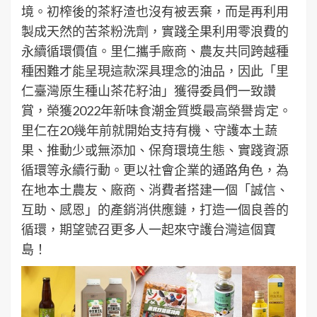
境。初榨後的茶籽渣也沒有被丟棄，而是再利用
製成天然的苦茶粉洗劑，實踐全果利用零浪費的
永續循環價值。里仁攜手廠商、農友共同跨越種
種困難才能呈現這款深具理念的油品，因此「里
仁臺灣原生種山茶花籽油」獲得委員們一致讚
賞，榮獲2022年新味食潮金質獎最高榮譽肯定。
里仁在20幾年前就開始支持有機、守護本土蔬
果、推動少或無添加、保育環境生態、實踐資源
循環等永續行動。更以社會企業的通路角色，為
在地本土農友、廠商、消費者搭建一個「誠信、
互助、感恩」的產銷消供應鏈，打造一個良善的
循環，期望號召更多人一起來守護台灣這個寶
島！