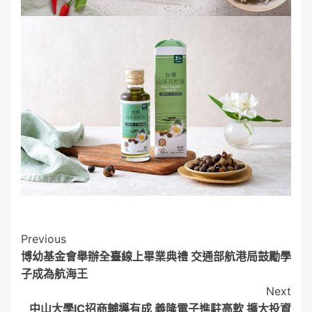
Post
Previous
博幼基金會舉辦全臺線上畢業典禮 交通部航港局鼓勵學
Navigation
子成為航海王
Next
中山大學IC招商輔導有成 義隆電子進駐高軟 擴大投資