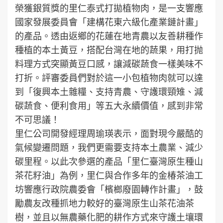
榮獲銀質獎的里仁泰式打拋植物肉，是一支響應
國家發展委員會「建構花東六級化產業鏈計畫」
的產品。透由返鄉的花蓮在地青農以友善耕種作
種植的本土黃豆，搭配台灣在地的蔬果，用打抛
料理方式突顯黃豆口感，讓減碳蔬食一樣美味不
打折。評審委員們對於這一小包植物肉就可以達
到「復興本土雜糧、支持青農、守護環頸雉、減
碳蔬食、便利食用」等五大永續價值，感到非常
不可思議！
里仁公司開發經理周瑜瑛表示，面對現今嚴酷的
氣候變遷問題，我們更需要支持本土農業、減少
碳里程。以此次參選的產品「里仁臺灣原生種山
茶花籽油」為例，里仁與合作多年的金椿茶油工
坊響應行政院農委會「檳榔廢園轉作計畫」，鼓
勵農友改種抓地力較好的臺灣原生山茶花油茶
樹，並且以無農藥化肥的耕作方式來守護土壤環