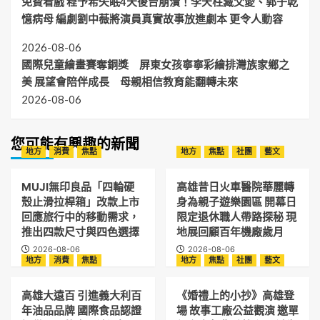
免費看戲 程予希失眠4天後台崩潰！李天柱藏父愛、郭子乾
憶病母 編劇劉中薇將演員真實故事放進劇本 更令人動容
2026-08-06
國際兒童繪畫賽奪銅獎 屏東女孩寧寧彩繪排灣族家鄉之
美 展望會陪伴成長 母親相信教育能翻轉未來
2026-08-06
您可能有興趣的新聞
地方
消費
焦點
地方
焦點
社團
藝文
MUJI無印良品「四輪硬
高雄昔日火車醫院華麗轉
殼止滑拉桿箱」改款上市
身為親子遊樂園區 開幕日
回應旅行中的移動需求，
限定退休職人帶路探秘 現
推出四款尺寸與四色選擇
地展回顧百年機廠歲月
2026-08-06
2026-08-06
地方
消費
焦點
地方
焦點
社團
藝文
高雄大遠百 引進義大利百
《婚禮上的小抄》高雄登
年油品品牌 國際食品認證
場 故事工廠公益觀演 邀單