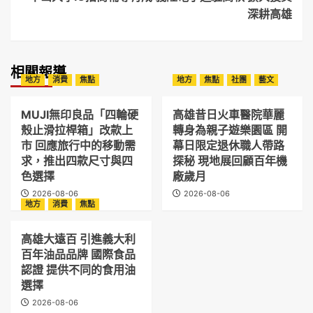
深耕高雄
相關報導
地方
消費
焦點
地方
焦點
社團
藝文
MUJI無印良品「四輪硬
高雄昔日火車醫院華麗
殼止滑拉桿箱」改款上
轉身為親子遊樂園區 開
市 回應旅行中的移動需
幕日限定退休職人帶路
求，推出四款尺寸與四
探秘 現地展回顧百年機
色選擇
廠歲月
2026-08-06
2026-08-06
地方
消費
焦點
高雄大遠百 引進義大利
百年油品品牌 國際食品
認證 提供不同的食用油
選擇
2026-08-06