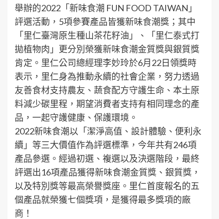
舉辦的2022「新味食潮 FUN FOOD TAIWAN」
評選活動，5項參賽產品皆獲新味食潮獎；其中
「里仁臺灣原生種山茶花籽油」、「里仁泰式打
拋植物肉」更分別榮獲新味食潮金質獎與銀質獎
肯定。里仁公司總經理李妙玲於6月22日領獎時
表示，里仁身為推動永續的社會企業，努力透過
友善食材支持農友、蔬食配方守護生命、本土原
料減少碳里程，期望消費者支持有相同理念的產
品，一起守護健康、保護環境。
2022新味食潮以「潔淨高值、設計體驗、便利永
續」等三大價值作為評選標準，今年共有246項
產品參選。經過初選、複選以及決選階段，最終
評選出16項產品獲得新味食潮金質獎、銀質獎，
以及特別獎等最高榮譽獎座。里仁首度報名的五
個產品就榮獲七個獎項，是獲得最多獎項的廠
商！