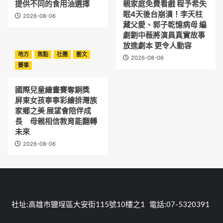
提供不同的食用油選擇
親家庭免費看戲 程予希失
眠4天後台崩潰！李天柱
2026-08-06
藏父愛、郭子乾憶病母 編
劇劉中薇將演員真實故事
放進劇本 更令人動容
地方
焦點
社團
藝文
2026-08-06
賽事
國際兒童繪畫賽奪銅獎
屏東女孩寧寧彩繪排灣族
家鄉之美 展望會陪伴成
長 母親相信教育能翻轉
未來
2026-08-06
社址:高雄市鹽埕區大安街115號10樓之1 電話:07-5320391