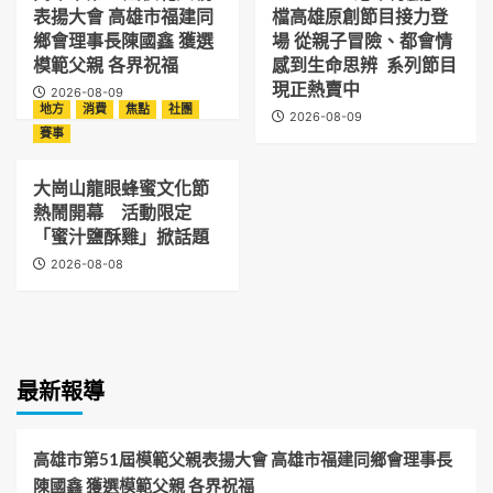
表揚大會 高雄市福建同
檔高雄原創節目接力登
鄉會理事長陳國鑫 獲選
場 從親子冒險、都會情
模範父親 各界祝福
感到生命思辨 系列節目
現正熱賣中
2026-08-09
地方
消費
焦點
社團
2026-08-09
賽事
大崗山龍眼蜂蜜文化節
熱鬧開幕 活動限定
「蜜汁鹽酥雞」掀話題
2026-08-08
最新報導
高雄市第51屆模範父親表揚大會 高雄市福建同鄉會理事長
陳國鑫 獲選模範父親 各界祝福