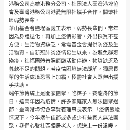
港務公司高雄港務分公司、社團法人臺灣港埠協
會及臺灣港務公司港愛無限社攜手合作，關懷社
區弱勢長輩。
華山基金會鹽埕區義工表示，弱勢長輩們，常年
因為身體退化，再加上疫情影響，外出採買不甚
方便，生活物資缺乏，常需基金會提供防疫及生
活物資。自新冠肺炎疫情發生以來，為避免群聚
染疫，社福團體普遍面臨活動停辦、物資缺乏及
募款不足的問題，若疫情困境無法緩解，獨居長
輩的生活處境恐雪上加霜，極需社會大眾伸出援
手扶助。
端午節傳統上是闔家團聚，吃粽子、賽龍舟的節
日，這兩年因為疫情，許多家庭家人無法團聚過
節。臺灣港埠協會李賢義理事長表示:「疫情嚴峻
情況下，今年端午佳節或多或少有些家人無法團
聚，我們心繫社區獨居老人，想送上一份溫暖。