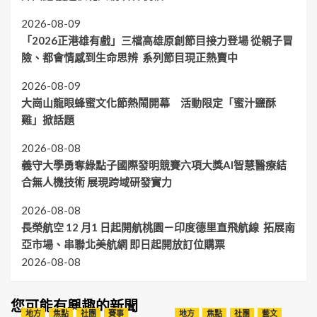
2026-08-09
「2026正港雄有戲」三檔高雄原創節目接力登場 從親子冒
險、都會情感到生命思辨 系列節目現正熱賣中
2026-08-09
大崗山龍眼蜂蜜文化節熱鬧開幕 活動限定「蜜汁鹽酥
雞」掀話題
2026-08-08
義守大學勇奪綠點子國際發明競賽六項大獎AI智慧醫療結
合無人機技術 展現跨域研發實力
2026-08-08
長榮航空 12 月1 日起開航桃園－印度德里直飛航線 拓展南
亞市場、串聯北美航網 即日起開放訂位購票
2026-08-08
您可能有興趣的新聞
地方
焦點
社團
賽事
地方
焦點
社團
藝文