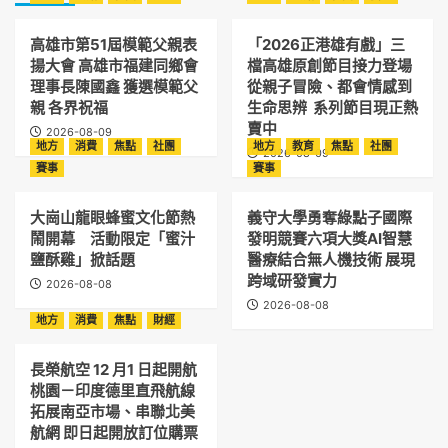
高雄市第51屆模範父親表
「2026正港雄有戲」三
揚大會 高雄市福建同鄉會
檔高雄原創節目接力登場
理事長陳國鑫 獲選模範父
從親子冒險、都會情感到
親 各界祝福
生命思辨 系列節目現正熱
賣中
2026-08-09
地方
消費
焦點
社團
地方
教育
焦點
社團
2026-08-09
賽事
賽事
大崗山龍眼蜂蜜文化節熱
義守大學勇奪綠點子國際
鬧開幕 活動限定「蜜汁
發明競賽六項大獎AI智慧
鹽酥雞」掀話題
醫療結合無人機技術 展現
跨域研發實力
2026-08-08
2026-08-08
地方
消費
焦點
財經
長榮航空 12 月1 日起開航
桃園－印度德里直飛航線
拓展南亞市場、串聯北美
航網 即日起開放訂位購票