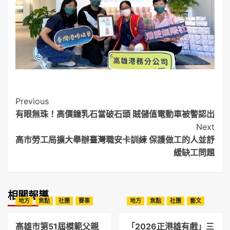
Post
Previous
有眼無珠！高價鐘乳石當破石頭 賊儲值電動車被警認出
Navigation
Next
高市勞工局擴大舉辦臺灣職安卡訓練 保護做工的人並舒
緩缺工問題
相關報導
地方
焦點
社團
賽事
地方
焦點
社團
藝文
高雄市第51屆模範父親
「2026正港雄有戲」三