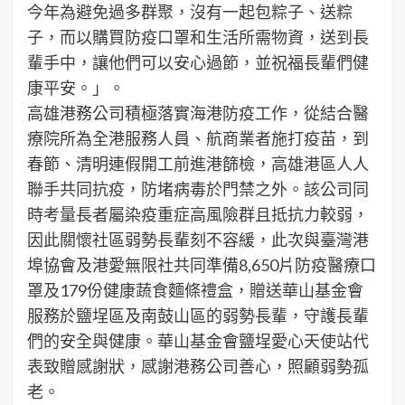
今年為避免過多群聚，沒有一起包粽子、送粽
子，而以購買防疫口罩和生活所需物資，送到長
輩手中，讓他們可以安心過節，並祝福長輩們健
康平安。」。
高雄港務公司積極落實海港防疫工作，從結合醫
療院所為全港服務人員、航商業者施打疫苗，到
春節、清明連假開工前進港篩檢，高雄港區人人
聯手共同抗疫，防堵病毒於門禁之外。該公司同
時考量長者屬染疫重症高風險群且抵抗力較弱，
因此關懷社區弱勢長輩刻不容緩，此次與臺灣港
埠協會及港愛無限社共同準備8,650片防疫醫療口
罩及179份健康蔬食麵條禮盒，贈送華山基金會
服務於鹽埕區及南鼓山區的弱勢長輩，守護長輩
們的安全與健康。華山基金會鹽埕愛心天使站代
表致贈感謝狀，感謝港務公司善心，照顧弱勢孤
老。