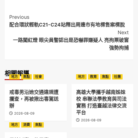
Post
Previous
配合環狀輕軌C21-C24站釋出周邊市有地標售案標脫
Navigation
Next
一路闖紅燈 眼尖員警認出是恐嚇罪嫌疑人 亮拘票破窗
強勢拘捕
相關報導
地方
焦點
社會
地方
教育
焦點
社團
戒毒男沿途交通違規遭
高雄大學攜手越南姊妹
攔查，再被揪出毒駕送
校 串聯法學教育與司法
辦
實務 打造臺越法律交流
平台
2026-08-09
2026-08-09
地方
消費
焦點