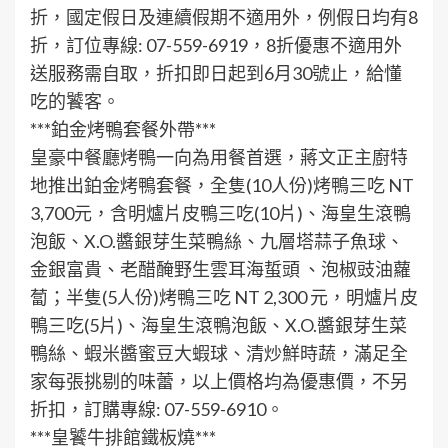
折，國定假日及連續假期不適用外，例假日均有8
折，訂位專線: 07-559-6919，8折優惠不適用外
送服務需自取，折扣即日起到6月30號止，給懂
吃的饕客。
***鉑金烤鴨套餐外帶***
皇豪中餐廳烤鴨一向為用餐首選，蔣文正主廚特
地推出鉑金烤鴨套餐，全隻(10人份)烤鴨三吃 NT
3,700元，含明爐片皮鴨三吃(10片)、海皇生滾鴨
泡飯、X.O.醬銀芽生菜鴨絲、九層塔蒜子魚球、
金銀富貴、老醋醃野生雲耳海蜇頭 、泡椒豉油蘿
蔔；半隻(5人份)烤鴨三吃 NT 2,300 元，明爐片皮
鴨三吃(5片)、海皇生滾鴨泡飯、X.O.醬銀芽生菜
鴨絲、蝦米醬蜜豆大蝦球、清炒鮮時蔬，滿足全
家每張挑剔的味蕾，以上價格均為優惠價，不另
折扣，訂購專線: 07-559-6910。
***皇饕牛排館鐵板燒***