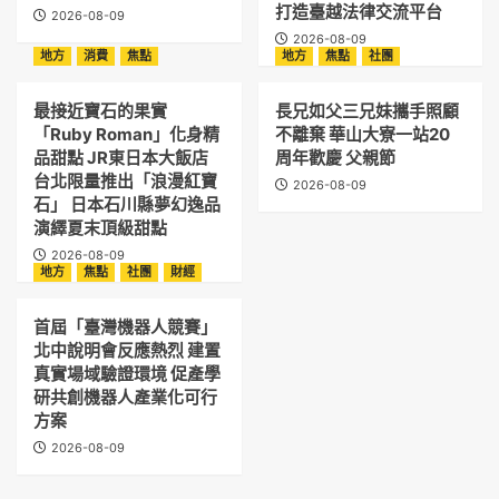
打造臺越法律交流平台
2026-08-09
2026-08-09
地方
消費
焦點
地方
焦點
社團
最接近寶石的果實
長兄如父三兄妹攜手照顧
「Ruby Roman」化身精
不離棄 華山大寮一站20
品甜點 JR東日本大飯店
周年歡慶 父親節
台北限量推出「浪漫紅寶
2026-08-09
石」 日本石川縣夢幻逸品
演繹夏末頂級甜點
2026-08-09
地方
焦點
社團
財經
首屆「臺灣機器人競賽」
北中說明會反應熱烈 建置
真實場域驗證環境 促產學
研共創機器人產業化可行
方案
2026-08-09