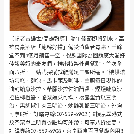
【記者吉雄世/高雄報導】端午佳節即將到來，高
雄萬豪酒店「鮑粽好禮」備受消費者青睞，千餘
盒不到1個月銷售一空，餐飲團隊為回饋廣大愛好
佳餚美饌的豪友們，推出特製外帶餐點，首次全
面八折，一站式採購就能滿足三餐所需。1樓烘焙
坊蛋糕、麵包、馬卡龍及咖啡，主廚每日現作的
油封鮪魚沙拉、希臘沙拉佐油醋醬、煙燻鮭魚沙
拉佐柳橙醬、酪梨蔬菜可頌、松露蛋黃瓜三明
治、黑胡椒牛肉三明治、燻雞乳酪三明治，外均
可享8折，訂購專線:07-559-6902；8樓京翠港式
飲茶菜單上所有餐點均可外帶，可享八折優惠，
訂購專線07-559-6908，京享蔬食百匯餐廳內用8