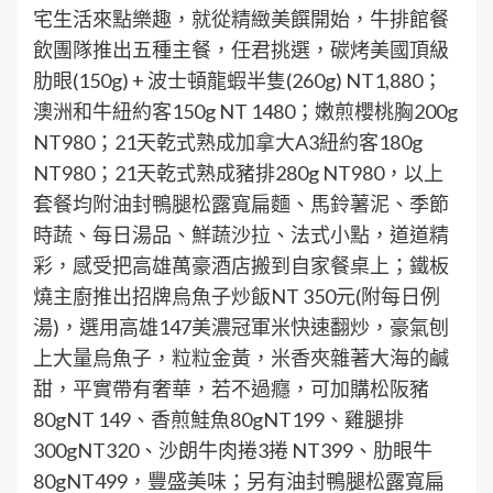
宅生活來點樂趣，就從精緻美饌開始，牛排館餐
飲團隊推出五種主餐，任君挑選，碳烤美國頂級
肋眼(150g) + 波士頓龍蝦半隻(260g) NT1,880；
澳洲和牛紐約客150g NT 1480；嫩煎櫻桃胸200g
NT980；21天乾式熟成加拿大A3紐約客180g
NT980；21天乾式熟成豬排280g NT980，以上
套餐均附油封鴨腿松露寬扁麵、馬鈴薯泥、季節
時蔬、每日湯品、鮮蔬沙拉、法式小點，道道精
彩，感受把高雄萬豪酒店搬到自家餐桌上；鐵板
燒主廚推出招牌烏魚子炒飯NT 350元(附每日例
湯)，選用高雄147美濃冠軍米快速翻炒，豪氣刨
上大量烏魚子，粒粒金黃，米香夾雜著大海的鹹
甜，平實帶有奢華，若不過癮，可加購松阪豬
80gNT 149、香煎鮭魚80gNT199、雞腿排
300gNT320、沙朗牛肉捲3捲 NT399、肋眼牛
80gNT499，豐盛美味；另有油封鴨腿松露寬扁