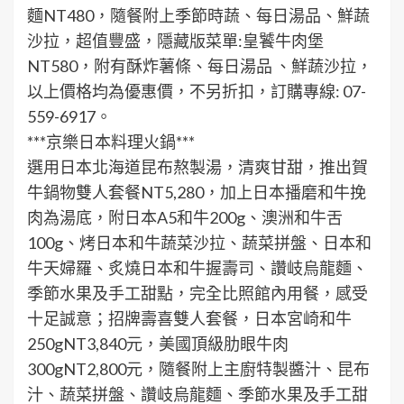
麵NT480，隨餐附上季節時蔬、每日湯品、鮮蔬
沙拉，超值豐盛，隱藏版菜單:皇饕牛肉堡
NT580，附有酥炸薯條、每日湯品 、鮮蔬沙拉，
以上價格均為優惠價，不另折扣，訂購專線: 07-
559-6917。
***京樂日本料理火鍋***
選用日本北海道昆布熬製湯，清爽甘甜，推出賀
牛鍋物雙人套餐NT5,280，加上日本播磨和牛挽
肉為湯底，附日本A5和牛200g、澳洲和牛舌
100g、烤日本和牛蔬菜沙拉、蔬菜拼盤、日本和
牛天婦羅、炙燒日本和牛握壽司、讚岐烏龍麵、
季節水果及手工甜點，完全比照館內用餐，感受
十足誠意；招牌壽喜雙人套餐，日本宮崎和牛
250gNT3,840元，美國頂級肋眼牛肉
300gNT2,800元，隨餐附上主廚特製醬汁、昆布
汁、蔬菜拼盤、讚岐烏龍麵、季節水果及手工甜