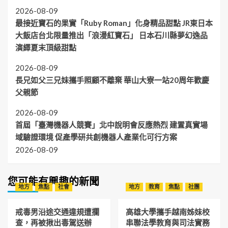
2026-08-09
最接近寶石的果實「Ruby Roman」化身精品甜點 JR東日本
大飯店台北限量推出「浪漫紅寶石」 日本石川縣夢幻逸品
演繹夏末頂級甜點
2026-08-09
長兄如父三兄妹攜手照顧不離棄 華山大寮一站20周年歡慶
父親節
2026-08-09
首屆「臺灣機器人競賽」北中說明會反應熱烈 建置真實場
域驗證環境 促產學研共創機器人產業化可行方案
2026-08-09
您可能有興趣的新聞
地方
焦點
社會
地方
教育
焦點
社團
戒毒男沿途交通違規遭攔
高雄大學攜手越南姊妹校
查，再被揪出毒駕送辦
串聯法學教育與司法實務