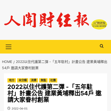
Skip
to
content
Primary
Menu
HOME
2022以住代護第二彈 -「五年駐村」計畫公告 建業黃埔釋出
54戶 邀請大家眷村創業
地方
未分類
消費
焦點
社團
2022以住代護第二彈 -「五年駐
村」計畫公告 建業黃埔釋出54戶 邀
請大家眷村創業
2022-06-01