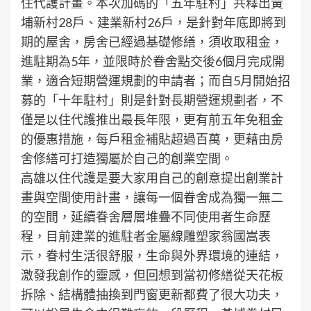
住代護計畫。本次加碼的「五年駐村」共釋出黃
埔新村28戶、建業新村26戶，是針對年底即將到
期的屋舍，房舍已經過基礎修繕，須收取租金，
進駐期為5年，並限時於眷舍點交後6個月完成開
業，適合短期營運規劃的申請者；而自5月開始招
募的「十年駐村」則是針對長期營運規劃者，不
僅是以住代護推出最長年限，更有前五年免租金
的優惠措施，每戶租金補貼超過百萬，更藉由房
舍修繕可打造獨屬於自己的創業空間。
高雄以住代護是要大家用自己的創意提出創業計
畫與空間使用計畫，讓每一個眷舍成為獨一無二
的空間，延續眷舍層層堆疊不同使用者生命歷
程，目前建業的進駐者金屬線雕塑家翁國嵩表
示，眷村生活很舒服，生命與外界環境的連結，
激發我創作的靈感，但回想到當初修繕從天花板
拆除、結構體抽換到門窗更新都費了很大功夫，