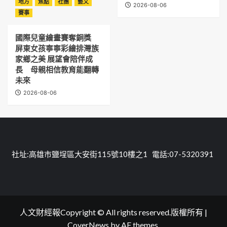
地方
焦點
社團
藝文
2026-08-06
賽事
國際兒童繪畫賽奪銅獎
屏東女孩寧寧彩繪排灣族
家鄉之美 展望會陪伴成
長 母親相信教育能翻轉
未來
2026-08-06
社址:高雄市鹽埕區大安街115號10樓之1 電話:07-5320391
人文財經報Copyright © All rights reserved.版權所有
|
CoverNews
by AF themes.