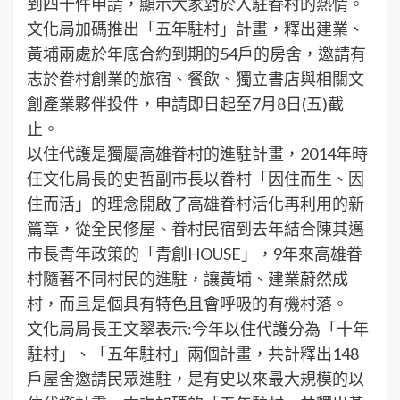
到四十件申請，顯示大家對於入駐眷村的熱情。
文化局加碼推出「五年駐村」計畫，釋出建業、
黃埔兩處於年底合約到期的54戶的房舍，邀請有
志於眷村創業的旅宿、餐飲、獨立書店與相關文
創產業夥伴投件，申請即日起至7月8日(五)截
止。
以住代護是獨屬高雄眷村的進駐計畫，2014年時
任文化局長的史哲副市長以眷村「因住而生、因
住而活」的理念開啟了高雄眷村活化再利用的新
篇章，從全民修屋、眷村民宿到去年結合陳其邁
市長青年政策的「青創HOUSE」，9年來高雄眷
村隨著不同村民的進駐，讓黃埔、建業蔚然成
村，而且是個具有特色且會呼吸的有機村落。
文化局局長王文翠表示:今年以住代護分為「十年
駐村」、「五年駐村」兩個計畫，共計釋出148
戶屋舍邀請民眾進駐，是有史以來最大規模的以