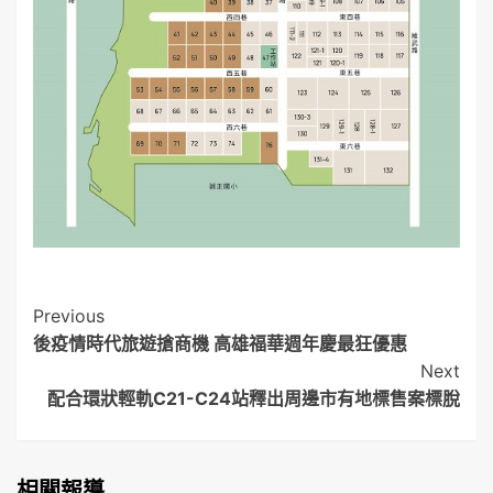
Post
Previous
後疫情時代旅遊搶商機 高雄福華週年慶最狂優惠
Navigation
Next
配合環狀輕軌C21-C24站釋出周邊市有地標售案標脫
相關報導