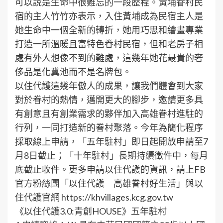
可以說是生命中很難忘的一段歷程。黃埔眷村民
宿的主人竹竹亦表示，入住黃埔成為民宿主人是
她生命中一個全新的轉折，她用巧思和繪畫專業
打造一所溫暖且富特色眷村民宿，但和老房子相
處有外人想像不到的難處，這幾年她花最貴的奢
侈品是化糞池而不是名牌包。
以住代護這幾年傲人的成果，讓我們體會到大家
對於眷村的熱情，邁開更大的腳步，邀請更多具
有創意且有創業需求的夥伴加入高雄眷村進駐的
行列，一同打造新的眷村聚落。今年為簡化程序
採取線上申請，「五年駐村」即日起開放申請至7
月8日截止；「十年駐村」長期持續徵件中，每月
底截止收件。更多申請以住代護的資訊，請上FB
官方粉絲團「以住代護 高雄眷村好生活」與以
住代護官網 https://khvillages.kcg.gov.tw
《以住代護3.0:青創HOUSE》五年駐村