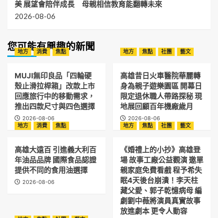
美 展望會陪伴成長 母親相信教育能翻轉未來
2026-08-06
您可能有興趣的新聞
地方
消費
焦點
地方
焦點
社團
藝文
MUJI無印良品「四輪硬
高雄昔日火車醫院華麗轉
殼止滑拉桿箱」改款上市
身為親子遊樂園區 開幕日
回應旅行中的移動需求，
限定退休職人帶路探秘 現
推出四款尺寸與四色選擇
地展回顧百年機廠歲月
2026-08-06
2026-08-06
地方
消費
焦點
地方
焦點
社團
藝文
高雄大遠百 引進義大利百
《婚禮上的小抄》高雄登
年油品品牌 國際食品認證
場 故事工廠公益觀演 邀單
提供不同的食用油選擇
親家庭免費看戲 程予希失
眠4天後台崩潰！李天柱
2026-08-06
藏父愛、郭子乾憶病母 編
劇劉中薇將演員真實故事
放進劇本 更令人動容