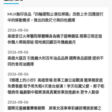
MUJI無印良品「四輪硬殼止滑拉桿箱」改款上市 回應旅行
中的移動需求，推出四款尺寸與四色選擇
2026-08-06
高雄昔日火車醫院華麗轉身為親子遊樂園區 開幕日限定退
休職人帶路探秘 現地展回顧百年機廠歲月
2026-08-06
高雄大遠百 引進義大利百年油品品牌 國際食品認證 提供不
同的食用油選擇
2026-08-06
《婚禮上的小抄》高雄登場 故事工廠公益觀演 邀單親家庭
免費看戲 程予希失眠4天後台崩潰！李天柱藏父愛、郭子乾
憶病母 編劇劉中薇將演員真實故事放進劇本 更令人動容
2026-08-06
國際兒童繪畫賽奪銅獎 屏東女孩寧寧彩繪排灣族家鄉之