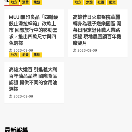
地方
消費
焦點
地方
焦點
社團
藝文
MUJI無印良品「四輪硬
高雄昔日火車醫院華麗
殼止滑拉桿箱」改款上
轉身為親子遊樂園區 開
市 回應旅行中的移動需
幕日限定退休職人帶路
求，推出四款尺寸與四
探秘 現地展回顧百年機
色選擇
廠歲月
2026-08-06
2026-08-06
地方
消費
焦點
高雄大遠百 引進義大利
百年油品品牌 國際食品
認證 提供不同的食用油
選擇
2026-08-06
最新報導