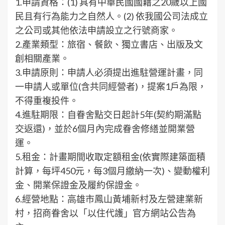
1.申請資格：(1) 具有中華民國國籍之20歲以上國
民且有行為能力之自然人。(2) 依我國公司法成立
之公司或其他依法申請設立之行號商家。
2.產業類型：旅宿、餐飲、獨立書店、出版及文
創相關產業。
3.申請原則：申請人必須提出進駐營運計畫，同
一申請人或單位(含共同經營者)，提案1戶為限，
不得重複投件。
4.進駐期限：自眷舍點交日起計5年(契約期滿點
交返還)，並於6個月內完成眷舍修繕並開業營
運。
5.租金：計畫期間收取定額租金(依實際建築面積
計算，每坪450元，每3個月繳納一次)、變動權利
金、開業保證金及履約保證金。
6.經營地點：高雄市鳳山黃埔新村及左營建業新
村，招商眷舍以「以住代護」官方網站公告為