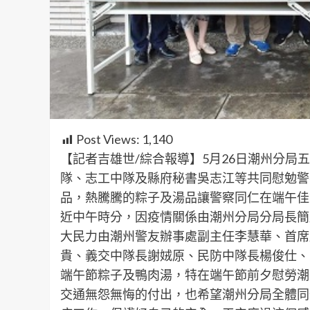
Post Views:
1,140
【記者吉雄世/綜合報導】5月26日潮州分
隊、志工中隊及縣府秘書吳志江等共同慰勉警
品，熱騰騰的粽子及湯品讓警察同仁在端午佳
近中午時分，因疫情關係由潮州分局分局長簡
大民力由潮州警友辦事處副主任李慧華、首席
貴、義交中隊長謝娀原、民防中隊長楊俊仕、
端午節粽子及鴨肉湯，特在端午節前夕慰勞潮
交通無怨無悔的付出，也希望潮州分局全體同