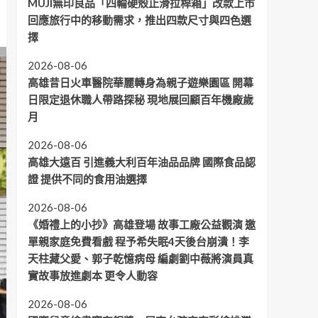
MUJI無印良品「四輪硬殼止滑拉桿箱」改款上市
回應旅行中的移動需求，推出四款尺寸與四色選
擇
2026-08-06
高雄昔日火車醫院華麗轉身為親子遊樂園區 開幕
日限定退休職人帶路探秘 現地展回顧百年機廠歲
月
2026-08-06
高雄大遠百 引進義大利百年油品品牌 國際食品認
證 提供不同的食用油選擇
2026-08-06
《婚禮上的小抄》高雄登場 故事工廠公益觀演 邀
單親家庭免費看戲 程予希失眠4天後台崩潰！李
天柱藏父愛、郭子乾憶病母 編劇劉中薇將演員真
實故事放進劇本 更令人動容
2026-08-06