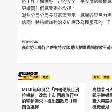
疫工作，保護好自己的安全，平安度過這個感
更讓同仁們感受到心坎裡。
潮州分局分局長簡彥匡表示，感謝各界民力團
信同仁將持續加強治安維護及為民服務的工作
Post
Previous
高市勞工局媒合銀髮特攻隊 助大樹區農場採收玉荷
Navigation
相關報導
地方
消費
焦點
地方
焦點
MUJI無印良品「四輪硬殼止滑
高雄昔日
拉桿箱」改款上市 回應旅行中
親子遊樂
的移動需求，推出四款尺寸與
職人帶路
四色選擇
機廠歲月