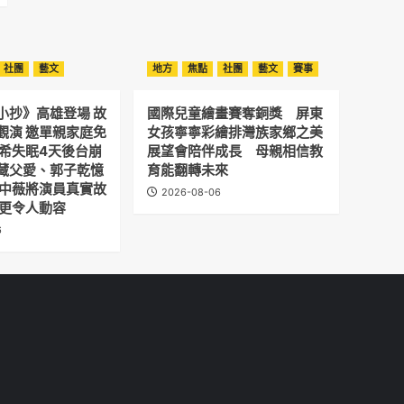
社團
藝文
地方
焦點
社團
藝文
賽事
小抄》高雄登場 故
國際兒童繪畫賽奪銅獎 屏東
觀演 邀單親家庭免
女孩寧寧彩繪排灣族家鄉之美
予希失眠4天後台崩
展望會陪伴成長 母親相信教
藏父愛、郭子乾憶
育能翻轉未來
劉中薇將演員真實故
2026-08-06
 更令人動容
6