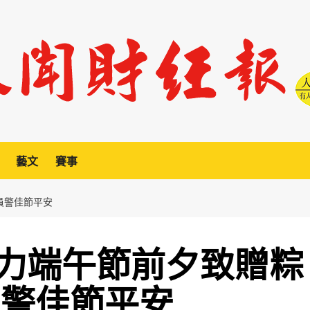
藝文
賽事
員警佳節平安
力端午節前夕致贈粽
員警佳節平安