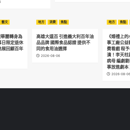
6
藝文
地方
消費
焦點
地方
焦點
院華麗轉身為
高雄大遠百 引進義大利百年油
《婚禮上的
幕日限定退休
品品牌 國際食品認證 提供不
事工廠公益
地展回顧百年
同的食用油選擇
費看戲 程
潰！李天柱
2026-08-06
病母 編劇
事放進劇本
2026-08-0