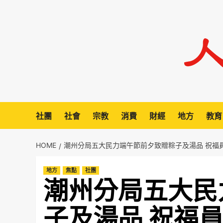
Skip
to
content
社團
社會
宗教
消費
財經
地方
教育
HOME
潮州分局五大民力端午節前夕致贈粽子及湯品 祝福
地方
焦點
社團
潮州分局五大民
子及湯品 祝福