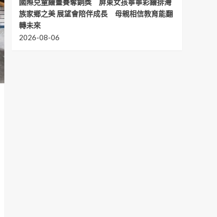
國際兒童繪畫賽奪銅獎 屏東女孩寧寧彩繪排灣
族家鄉之美 展望會陪伴成長 母親相信教育能翻
轉未來
2026-08-06