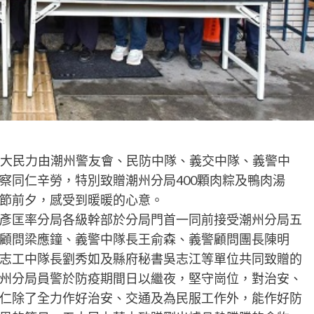
局五大民力由潮州警友會、民防中隊、義交中隊、義警中
察同仁辛勞，特別致贈潮州分局400顆肉粽及鴨肉湯
節前夕，感受到暖暖的心意。
彥匡率分局各級幹部於分局門首一同前接受潮州分局五
顧問梁應鐘、義警中隊長王俞森、義警顧問團長陳明
志工中隊長劉秀如及縣府秘書吳志江等單位共同致贈的
州分局員警於防疫期間日以繼夜，堅守崗位，對治安、
仁除了全力作好治安、交通及為民服工作外，能作好防