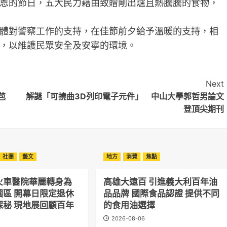
恩的節日，五大民力藉由致贈剛出爐且熱騰騰的食物，
體對警察工作的支持，在佳節前夕給予溫暖的支持，相
，以維護民眾安全及安寧的環境。
Next
苞
解謎「可撓曲3D列印電子元件」 中山大學郭哲男論文
登頂尖期刊
社團
藝文
地方
消費
焦點
火車醫院華麗轉身為
高雄大遠百 引進義大利百年油
園區 開幕日限定退休
品品牌 國際食品認證 提供不同
探秘 現地展回顧百年
的食用油選擇
2026-08-06