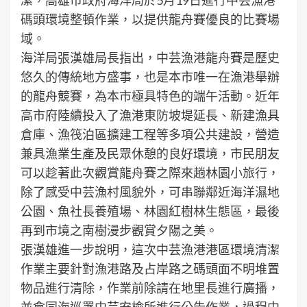
碼頭環境整頓作業，以提供龍舟賽優良的比賽場
域。
海洋局張漢雄局長指出，中芸漁港龍舟賽是歷史
悠久的傳統地方盛事，也是本市唯一在漁港舉辦
的龍舟競賽，為本市極具特色的端午活動。近年
高市府陸續投入了漁港東防坡堤延長、新建漁具
倉庫、漁筏泊區擴建工程等多項公共建設，營造
兼具漁業生產及民眾休憩的良好環境，市民朋友
可以趁著此次觀賞龍舟賽之際來趟林園小旅行，
除了感受中芸漁村風貌外，可串聯鄰近海洋濕地
公園、魚社長養殖場、林園紅樹林生態區，最後
再到市境之南樹漫步觀賞夕陽之美。
張漢雄進一步說明，這次中芸漁港港區環境清潔
作業主要針對漁港路及占岸路之碼頭面不明堆置
物品進行清除，作業前除請在地里長進行廣播，
並會同海巡署中芸安檢所進行公告作業，過程中