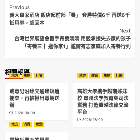
Post
Previous
義大皇家酒店 飯店超前部「暑」 套房特價6千 再送6千
Navigation
抵用券，超回本
Next
台灣世界展望會攜手寄養媽媽 用愛承接失去家的孩子
「寄養三十 邀你家1」邀請有志家庭加入寄養行列
相關報導
地方
焦點
社會
地方
教育
焦點
社團
戒毒男沿途交通違規遭
高雄大學攜手越南姊妹
攔查，再被揪出毒駕送
校 串聯法學教育與司法
辦
實務 打造臺越法律交流
平台
2026-08-09
2026-08-09
地方
消費
焦點
最接近寶石的果實