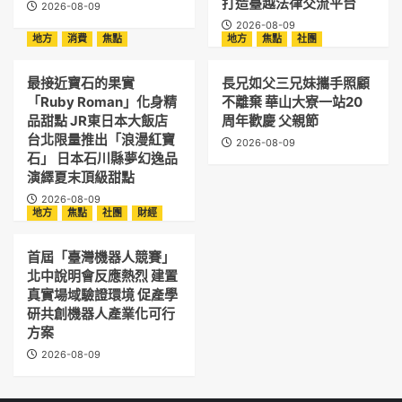
打造臺越法律交流平台
2026-08-09
2026-08-09
地方
消費
焦點
地方
焦點
社團
最接近寶石的果實
長兄如父三兄妹攜手照顧
「Ruby Roman」化身精
不離棄 華山大寮一站20
品甜點 JR東日本大飯店
周年歡慶 父親節
台北限量推出「浪漫紅寶
2026-08-09
石」 日本石川縣夢幻逸品
演繹夏末頂級甜點
2026-08-09
地方
焦點
社團
財經
首屆「臺灣機器人競賽」
北中說明會反應熱烈 建置
真實場域驗證環境 促產學
研共創機器人產業化可行
方案
2026-08-09