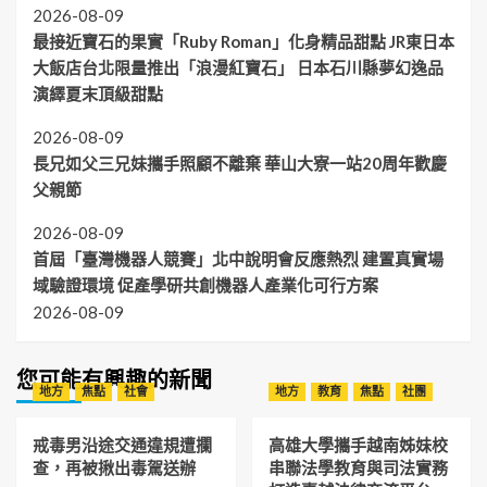
2026-08-09
最接近寶石的果實「Ruby Roman」化身精品甜點 JR東日本
大飯店台北限量推出「浪漫紅寶石」 日本石川縣夢幻逸品
演繹夏末頂級甜點
2026-08-09
長兄如父三兄妹攜手照顧不離棄 華山大寮一站20周年歡慶
父親節
2026-08-09
首屆「臺灣機器人競賽」北中說明會反應熱烈 建置真實場
域驗證環境 促產學研共創機器人產業化可行方案
2026-08-09
您可能有興趣的新聞
地方
焦點
社會
地方
教育
焦點
社團
戒毒男沿途交通違規遭攔
高雄大學攜手越南姊妹校
查，再被揪出毒駕送辦
串聯法學教育與司法實務