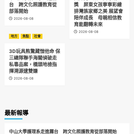
台 跨文化照護教育從
獎 屏東女孩寧寧彩繪
部落開始
排灣族家鄉之美 展望會
陪伴成長 母親相信教
2026-08-08
育能翻轉未來
2026-08-08
地方
焦點
社會
3D玩具熊驚藏愷他命 保
三總隊聯手海關偵破走
私毒品案，橋頭地檢指
揮溯源逮雙嫌
2026-08-08
最新報導
中山大學護理系走進霧台 跨文化照護教育從部落開始