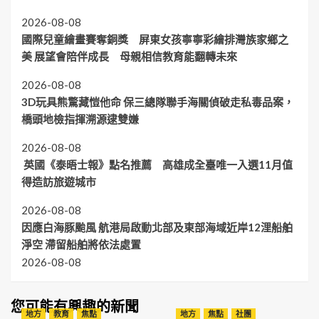
2026-08-08
國際兒童繪畫賽奪銅獎 屏東女孩寧寧彩繪排灣族家鄉之
美 展望會陪伴成長 母親相信教育能翻轉未來
2026-08-08
3D玩具熊驚藏愷他命 保三總隊聯手海關偵破走私毒品案，
橋頭地檢指揮溯源逮雙嫌
2026-08-08
英國《泰晤士報》點名推薦 高雄成全臺唯一入選11月值
得造訪旅遊城市
2026-08-08
因應白海豚颱風 航港局啟動北部及東部海域近岸12浬船舶
淨空 滯留船舶將依法處置
2026-08-08
您可能有興趣的新聞
地方
教育
焦點
地方
焦點
社團