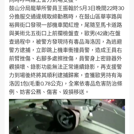
鼓山分局龍華所警員王振翰於5月3日晚間22時30
分擔服交通違規取締勤務時，在鼓山區華寧路與
裕興街口發現一部機車闖紅燈，尾隨至馬卡道路
與美術北五街口上前攔檢盤查，歐男(42歲)在盤
查過程中，被警方發現持有毒品海洛因，為逃避
警方逮捕，立即跳上機車衝撞員警，造成王員右
前臂挫傷、右腳多處擦挫傷，員警身上密錄器外
觀損壞、錄影功能無法正常連續錄影，再支援警
力到場後終將其順利逮捕歸案，查獲歐男持有海
洛因1包(毛重0.78公克)，全案依毒品危害防治條
例、妨害公務、傷害、毀損移送。