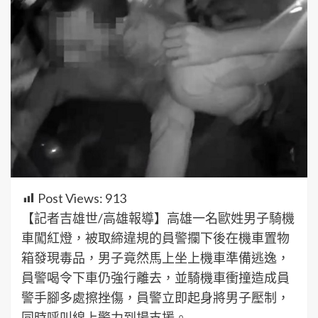
Post Views:
913
【記者吉雄世/高雄報導】高雄一名歐姓男子騎機
車闖紅燈，被取締違規的員警攔下後在機車置物
箱發現毒品，男子竟然馬上坐上機車準備逃逸，
員警喝令下車仍強行離去，並騎機車衝撞造成員
警手腳多處擦挫傷，員警立即起身將男子壓制，
同時呼叫線上警力到場支援。