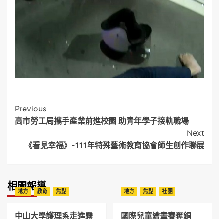
Post
Previous
高市勞工局攜手產業前進校園 助青年學子接軌職場
Navigation
Next
《看見幸福》-111年特殊藝術教育協會師生創作聯展
相關報導
地方
教育
焦點
地方
焦點
社團
中山大學護理系走進霧
國際兒童繪畫賽奪銅