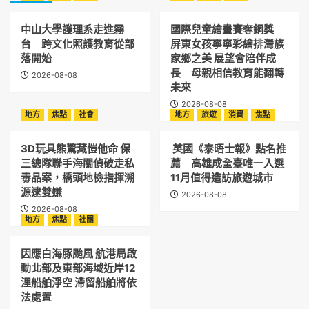
中山大學護理系走進霧
國際兒童繪畫賽奪銅獎
台 跨文化照護教育從部
屏東女孩寧寧彩繪排灣族
落開始
家鄉之美 展望會陪伴成
長 母親相信教育能翻轉
2026-08-08
未來
2026-08-08
地方
焦點
社會
地方
旅遊
消費
焦點
3D玩具熊驚藏愷他命 保
英國《泰晤士報》點名推
三總隊聯手海關偵破走私
薦 高雄成全臺唯一入選
毒品案，橋頭地檢指揮溯
11月值得造訪旅遊城市
源逮雙嫌
2026-08-08
2026-08-08
地方
焦點
社團
因應白海豚颱風 航港局啟
動北部及東部海域近岸12
浬船舶淨空 滯留船舶將依
法處置