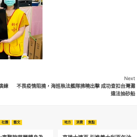
Next
演練
不畏疫情阻撓，海巡執法艦隊拂曉出擊 成功查扣台灣灘
違法抽砂船
社團
藝文
地方
消費
焦點