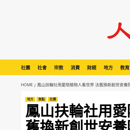
Skip
to
content
社團
社會
宗教
消費
財經
地方
教育
HOME
鳳山扶輪社用愛陪植物人看世界 汰舊換新創世安養
地方
焦點
社團
鳳山扶輪社用愛
舊換新創世安養