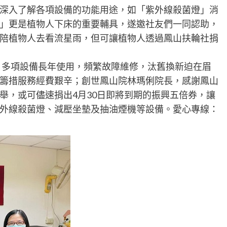
深入了解各項設備的功能用途，如「紫外線殺菌燈」消
」更是植物人下床的重要輔具，遂邀社友們一同認助，
陪植物人去看流星雨，但可讓植物人透過鳳山扶輪社捐
民，多項設備長年使用，頻繁故障維修，汰舊換新迫在眉
籌措服務經費艱辛；創世鳳山院林瑪俐院長，感謝鳳山
舉，或可儘速捐出4月30日即將到期的振興五倍券，讓
外線殺菌燈、減壓坐墊及抽油煙機等設備。愛心專線：