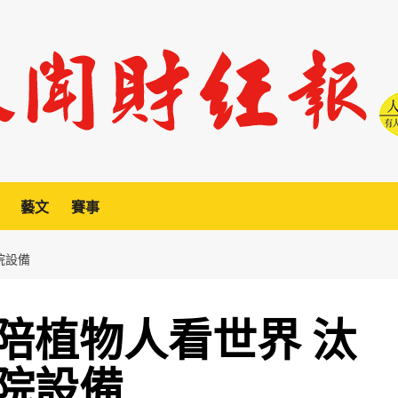
藝文
賽事
院設備
陪植物人看世界 汰
院設備