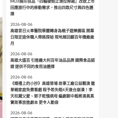
MUJI無印良品「四輪硬殼止滑拉桿箱」改款上市
回應旅行中的移動需求，推出四款尺寸與四色選
擇
2026-08-06
高雄昔日火車醫院華麗轉身為親子遊樂園區 開幕
日限定退休職人帶路探秘 現地展回顧百年機廠歲
月
2026-08-06
高雄大遠百 引進義大利百年油品品牌 國際食品認
證 提供不同的食用油選擇
2026-08-06
《婚禮上的小抄》高雄登場 故事工廠公益觀演 邀
單親家庭免費看戲 程予希失眠4天後台崩潰！李
天柱藏父愛、郭子乾憶病母 編劇劉中薇將演員真
實故事放進劇本 更令人動容
2026-08-06