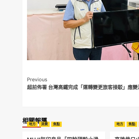
Post
Previous
超前佈署 台灣高鐵完成「運轉變更旅客接駁」應變
Navigation
相關報導
地方
消費
焦點
地方
焦點