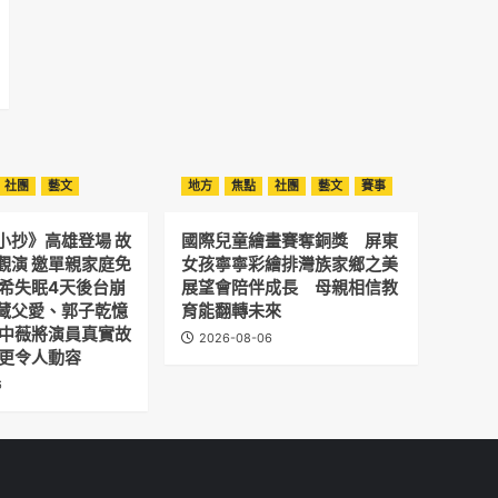
社團
藝文
地方
焦點
社團
藝文
賽事
小抄》高雄登場 故
國際兒童繪畫賽奪銅獎 屏東
觀演 邀單親家庭免
女孩寧寧彩繪排灣族家鄉之美
予希失眠4天後台崩
展望會陪伴成長 母親相信教
藏父愛、郭子乾憶
育能翻轉未來
劉中薇將演員真實故
2026-08-06
 更令人動容
6