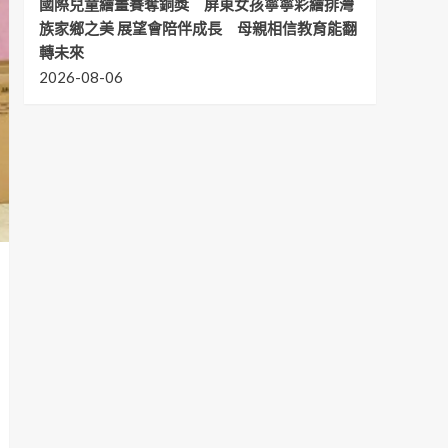
國際兒童繪畫賽奪銅獎 屏東女孩寧寧彩繪排灣
族家鄉之美 展望會陪伴成長 母親相信教育能翻
轉未來
2026-08-06