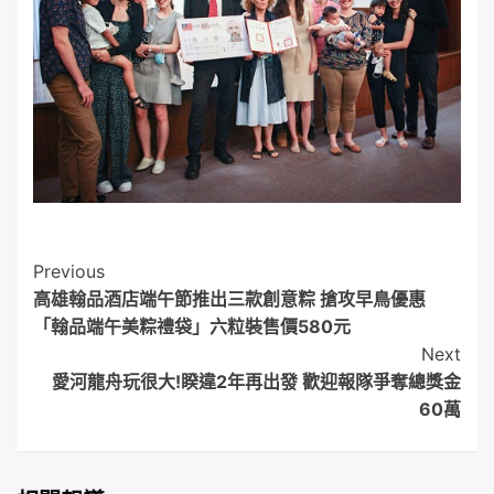
Post
Previous
高雄翰品酒店端午節推出三款創意粽 搶攻早鳥優惠
Navigation
「翰品端午美粽禮袋」六粒裝售價580元
Next
愛河龍舟玩很大!睽違2年再出發 歡迎報隊爭奪總獎金
60萬