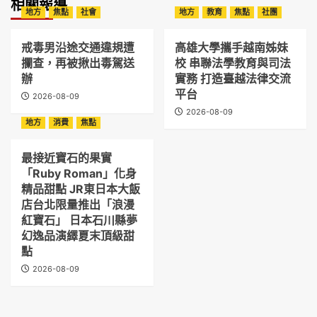
相關報導
地方
焦點
社會
地方
教育
焦點
社團
戒毒男沿途交通違規遭
高雄大學攜手越南姊妹
攔查，再被揪出毒駕送
校 串聯法學教育與司法
辦
實務 打造臺越法律交流
平台
2026-08-09
2026-08-09
地方
消費
焦點
最接近寶石的果實
「Ruby Roman」化身
精品甜點 JR東日本大飯
店台北限量推出「浪漫
紅寶石」 日本石川縣夢
幻逸品演繹夏末頂級甜
點
2026-08-09