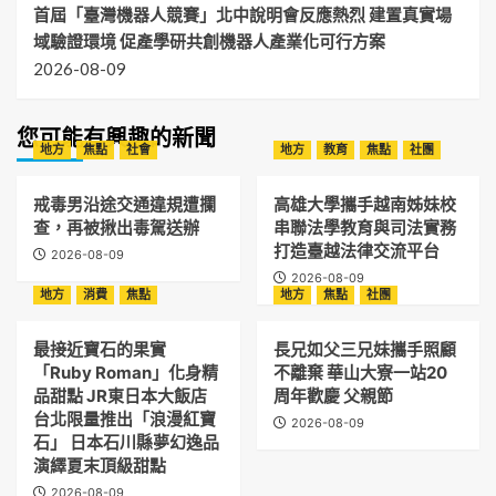
首屆「臺灣機器人競賽」北中說明會反應熱烈 建置真實場
域驗證環境 促產學研共創機器人產業化可行方案
2026-08-09
您可能有興趣的新聞
地方
焦點
社會
地方
教育
焦點
社團
戒毒男沿途交通違規遭攔
高雄大學攜手越南姊妹校
查，再被揪出毒駕送辦
串聯法學教育與司法實務
打造臺越法律交流平台
2026-08-09
2026-08-09
地方
消費
焦點
地方
焦點
社團
最接近寶石的果實
長兄如父三兄妹攜手照顧
「Ruby Roman」化身精
不離棄 華山大寮一站20
品甜點 JR東日本大飯店
周年歡慶 父親節
台北限量推出「浪漫紅寶
2026-08-09
石」 日本石川縣夢幻逸品
演繹夏末頂級甜點
2026-08-09