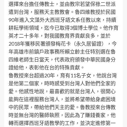
選擇來台擔任傳教士，並由教宗若望保祿二世派
遣到台灣，服務天主教教會。魯四維教授於民國
90年進入文藻外大西班牙語文系任教以來，持續
耕耘學術領域，迄今已取得3個博士學位。他作育
英才二十多年，對我國教育界貢獻良多，並於
2018年獲移民署頒發梅花卡（永久居留證），今
年高雄市前鎮戶政事務所賴立齡主任特別選在魯
四維老師生日當天，代表政府頒發中華民國身分
證給他，表彰他在台的特殊貢獻。
魯教授來台超過20年，育有11名子女，他說台灣
是他第二個家，時時感受到台灣人對他們全家的
愛。他感性地說，最喜歡的就是台灣人，很開心
能夠在這裡服務台灣人，並將希望帶給身處困境
中的民眾，帶給他們天主的愛。魯教授來台傳教
時並無台灣的醫師執照，因此為了賺錢養家，他
轉而選擇西班牙語教學的工作，並決定進修第一