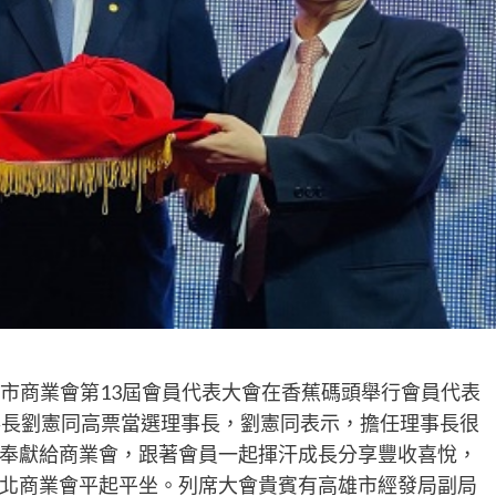
雄市商業會第13屆會員代表大會在香蕉碼頭舉行會員代表
事長劉憲同高票當選理事長，劉憲同表示，擔任理事長很
奉獻給商業會，跟著會員一起揮汗成長分享豐收喜悅，
北商業會平起平坐。列席大會貴賓有高雄市經發局副局