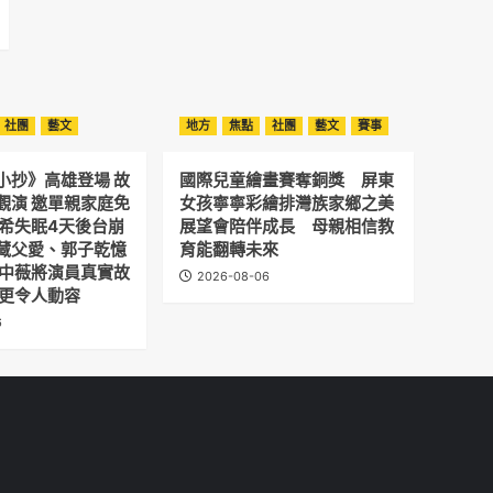
社團
藝文
地方
焦點
社團
藝文
賽事
小抄》高雄登場 故
國際兒童繪畫賽奪銅獎 屏東
觀演 邀單親家庭免
女孩寧寧彩繪排灣族家鄉之美
予希失眠4天後台崩
展望會陪伴成長 母親相信教
藏父愛、郭子乾憶
育能翻轉未來
劉中薇將演員真實故
2026-08-06
 更令人動容
6