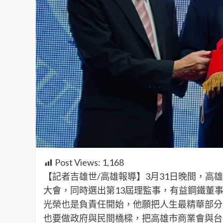
Post Views:
1,168
【記者吉雄世/高雄報導】3月31日晚間，高
大會，同時選出第13屆理監事，有益鋼鐵董
光榮也是負責任開始，他願把人生最精華部分
也要做政府與民間橋樑，把高雄市商業會與台