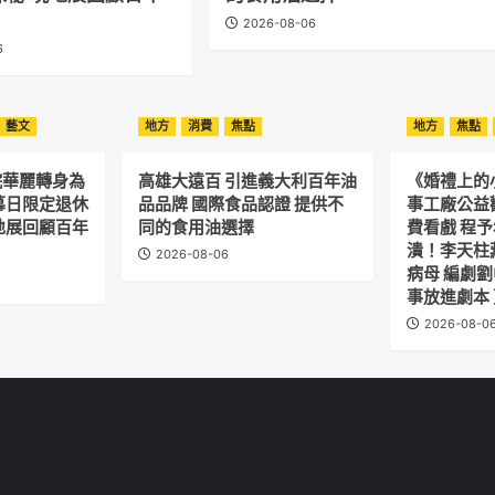
2026-08-06
6
藝文
地方
消費
焦點
地方
焦點
院華麗轉身為
高雄大遠百 引進義大利百年油
《婚禮上的
幕日限定退休
品品牌 國際食品認證 提供不
事工廠公益
地展回顧百年
同的食用油選擇
費看戲 程
潰！李天柱
2026-08-06
病母 編劇
事放進劇本
2026-08-0