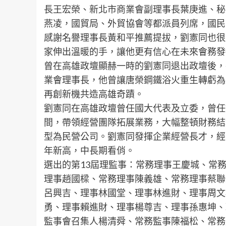
長王宏榮、新北市商業會副理事長葉庚進、秘
燕凌，國貿局、外貿協會等都派員列席，國民
感謝名譽理事長黃和平推薦提拔，劉憲同也很
家伸出溫暖的手，讓他更有信心在未來會務發
曾在高雄政壇顯赫一時的劉憲同退出政壇後，
業會理事長，他曾讓唐榮鋼鐵浴火重生轉虧為
再創新機共造高雄奇蹟。
劉憲同在高雄政壇曾任國大代表及立委，曾任
間，帶領經營團隊拓展業務，大幅整頓財務結
型為民營公司。劉憲同發揮企業經營長才，經
年新高，中長期看俏。
選出的第13屆理監事：常務理事王慶城、常
理事趙國樑、常務理事陳義雄、常務理事蔡聯
呂興吉、理事林國堂、理事林進財、理事周文
勇、理事賴進財、理事楊尊吉、理事孫惠坤、
監事會召集人楊清舜、常務監事陳福松、常務