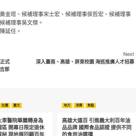
黃金塔、候補理事宋士宏、候補理事侯哲宏、候補理事
候補理事吳文傑。
陳延任。
Next
」正式
深入臺南、高雄、屏東校園 海巡推廣人才招募
后吉那
社團
藝文
地方
消費
焦點
火車醫院華麗轉身為
高雄大遠百 引進義大利百年油
園區 開幕日限定退休
品品牌 國際食品認證 提供不同
探秘 現地展回顧百年
的食用油選擇