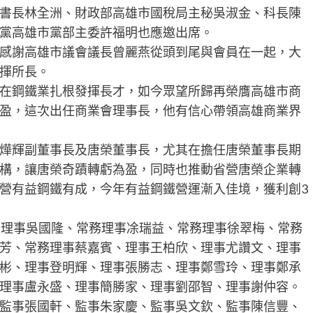
書長林全洲、財政部高雄市國稅局主秘吳淑金、科長陳
黨高雄市黨部主委許福明也應邀出席。
感謝高雄市議會議長曾麗燕從頭到尾與會員在一起，大
揮所長。
在鋼鐵業扎根發揮長才，如今眾望所歸再榮膺高雄市商
盈，這次出任商業會理事長，他有信心帶領高雄商業界
燁輝副董事長及唐榮董事長，尤其在擔任唐榮董事長期
構，讓唐榮奇蹟轉虧為盈，同時也推動省營唐榮企業轉
營有益鋼鐵有成，今年有益鋼鐵營運漸入佳境，獲利創3
務理事吳國隆、常務理事凃瑞益、常務理事徐翠梅、常務
芳、常務理事蔡嘉賓、理事王柏欣、理事尤讚文、理事
彬、理事登明輝、理事張勝志、理事鄭雪玲、理事鄭承
理事盧永盛、理事簡勝家、理事劉邵智、理事謝仲容。
監事張國軒、監事朱家慶、監事吳文欽、監事陳信豐、