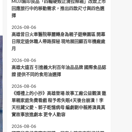
MUJI無印良品「四輪硬殼止滑拉桿箱」改款上市
回應旅行中的移動需求，推出四款尺寸與四色選
擇
2026-08-06
高雄昔日火車醫院華麗轉身為親子遊樂園區 開幕
日限定退休職人帶路探秘 現地展回顧百年機廠歲
月
2026-08-06
高雄大遠百 引進義大利百年油品品牌 國際食品認
證 提供不同的食用油選擇
2026-08-06
《婚禮上的小抄》高雄登場 故事工廠公益觀演 邀
單親家庭免費看戲 程予希失眠4天後台崩潰！李
天柱藏父愛、郭子乾憶病母 編劇劉中薇將演員真
實故事放進劇本 更令人動容
2026-08-06