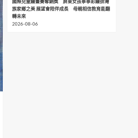
國際兒童繪畫賽奪銅獎 屏東女孩寧寧彩繪排灣
族家鄉之美 展望會陪伴成長 母親相信教育能翻
轉未來
2026-08-06