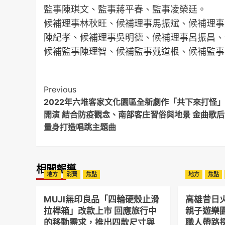
監事陳琪文、監事蔣平春、監事凌榮廷。
候補理事林秋旺、候補理事馬振斌、候補理事
陳紀孝、候補理事吳明德、候補理事呂振昌、
候補監事陳理智、候補監事戴道根、候補監事
Post
Previous
2022年六堆客家文化園區全新劇作「共下來打怪
Navigation
開演 結合防疫觀念、南部客庄習俗與地景 金曲歌
量身打造唱跳主題曲
相關報導
地方
消費
焦點
地方
焦點
MUJI無印良品「四輪硬殼止滑
高雄昔日
拉桿箱」改款上市 回應旅行中
親子遊樂
的移動需求，推出四款尺寸與
職人帶路