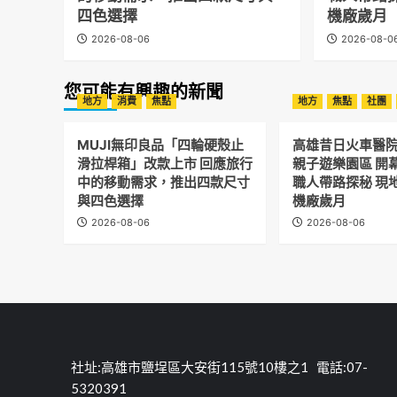
四色選擇
機廠歲月
2026-08-06
2026-08-0
您可能有興趣的新聞
地方
消費
焦點
地方
焦點
社團
MUJI無印良品「四輪硬殼止
高雄昔日火車醫
滑拉桿箱」改款上市 回應旅行
親子遊樂園區 開
中的移動需求，推出四款尺寸
職人帶路探秘 現
與四色選擇
機廠歲月
2026-08-06
2026-08-06
社址:高雄市鹽埕區大安街115號10樓之1 電話:07-
5320391