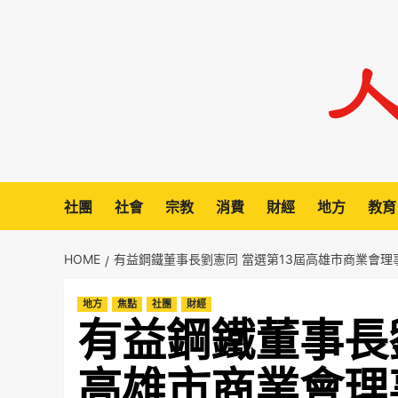
Skip
to
content
社團
社會
宗教
消費
財經
地方
教育
HOME
有益鋼鐵董事長劉憲同 當選第13屆高雄市商業會理
地方
焦點
社團
財經
有益鋼鐵董事長
高雄市商業會理