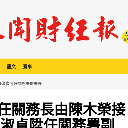
藝文
賽事
長淑貞陞任關務署副署長
任關務長由陳木榮接
長淑貞陞任關務署副