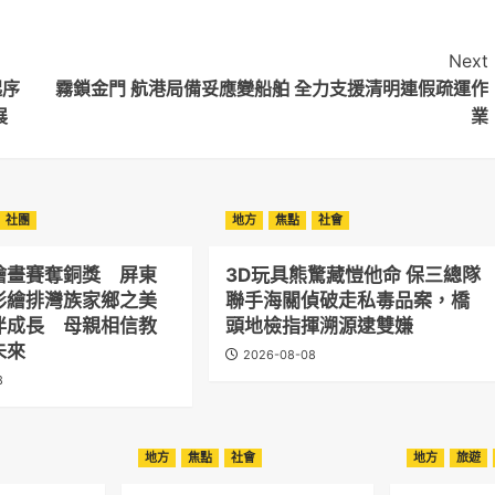
Next
起序
霧鎖金門 航港局備妥應變船舶 全力支援清明連假疏運作
展
業
社團
地方
焦點
社會
繪畫賽奪銅獎 屏東
3D玩具熊驚藏愷他命 保三總隊
彩繪排灣族家鄉之美
聯手海關偵破走私毒品案，橋
伴成長 母親相信教
頭地檢指揮溯源逮雙嫌
未來
2026-08-08
8
地方
焦點
社會
地方
旅遊