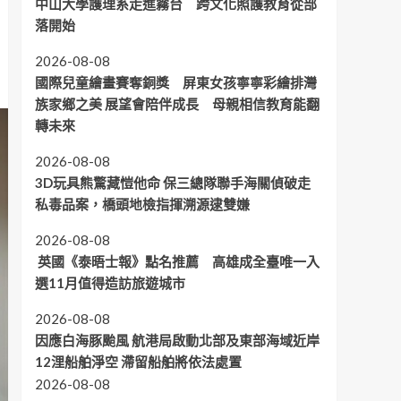
中山大學護理系走進霧台 跨文化照護教育從部
落開始
2026-08-08
國際兒童繪畫賽奪銅獎 屏東女孩寧寧彩繪排灣
族家鄉之美 展望會陪伴成長 母親相信教育能翻
轉未來
2026-08-08
3D玩具熊驚藏愷他命 保三總隊聯手海關偵破走
私毒品案，橋頭地檢指揮溯源逮雙嫌
2026-08-08
英國《泰晤士報》點名推薦 高雄成全臺唯一入
選11月值得造訪旅遊城市
2026-08-08
因應白海豚颱風 航港局啟動北部及東部海域近岸
12浬船舶淨空 滯留船舶將依法處置
2026-08-08