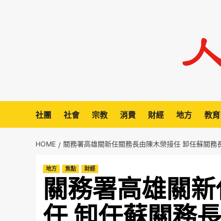
Skip
to
content
社團
社會
宗教
消費
財經
地方
教育
HOME
關務署高雄關新任關務長由陳木榮接任 卸任蘇關務
地方
焦點
財經
關務署高雄關新
任 卸任蘇關務