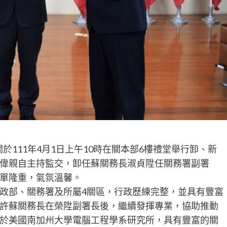
於111年4月1日上午10時在關本部6樓禮堂舉行卸、新
偉親自主持監交，卸任蘇關務長淑貞陞任關務署副署
單隆重，氣氛溫馨。
政部、關務署及所屬4關區，行政歷練完整，並具有豐富
許蘇關務長在榮陞副署長後，繼續發揮專業，協助推動
於美國南加州大學電腦工程學系研究所，具有豐富的關