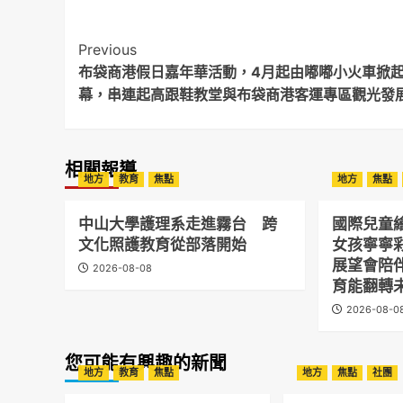
Post
Previous
布袋商港假日嘉年華活動，4月起由嘟嘟小火車掀
Navigation
幕，串連起高跟鞋教堂與布袋商港客運專區觀光發
相關報導
地方
教育
焦點
地方
焦點
中山大學護理系走進霧台 跨
國際兒童
文化照護教育從部落開始
女孩寧寧
展望會陪
2026-08-08
育能翻轉
2026-08-0
您可能有興趣的新聞
地方
教育
焦點
地方
焦點
社團