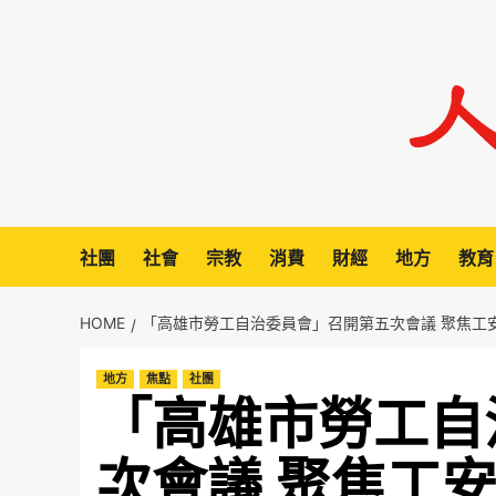
Skip
to
content
社團
社會
宗教
消費
財經
地方
教育
HOME
「高雄市勞工自治委員會」召開第五次會議 聚焦工
地方
焦點
社團
「高雄市勞工自
次會議 聚焦工