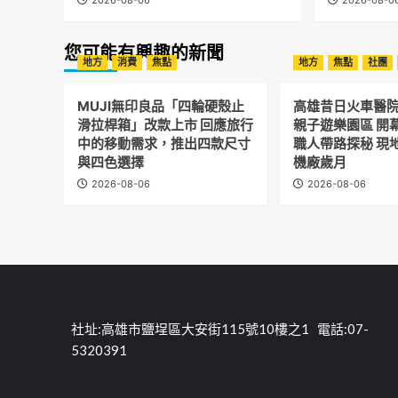
2026-08-06
2026-08-0
您可能有興趣的新聞
地方
消費
焦點
地方
焦點
社團
MUJI無印良品「四輪硬殼止
高雄昔日火車醫
滑拉桿箱」改款上市 回應旅行
親子遊樂園區 開
中的移動需求，推出四款尺寸
職人帶路探秘 現
與四色選擇
機廠歲月
2026-08-06
2026-08-06
社址:高雄市鹽埕區大安街115號10樓之1 電話:07-
5320391