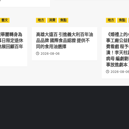
6
藝文
地方
消費
焦點
地方
焦點
院華麗轉身為
高雄大遠百 引進義大利百年油
《婚禮上的
幕日限定退休
品品牌 國際食品認證 提供不
事工廠公益
地展回顧百年
同的食用油選擇
費看戲 程
潰！李天柱
2026-08-06
病母 編劇
事放進劇本
2026-08-0