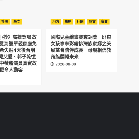
社團
藝文
地方
焦點
社團
藝文
賽事
小抄》高雄登場 故
國際兒童繪畫賽奪銅獎 屏東
觀演 邀單親家庭免
女孩寧寧彩繪排灣族家鄉之美
予希失眠4天後台崩
展望會陪伴成長 母親相信教
藏父愛、郭子乾憶
育能翻轉未來
劉中薇將演員真實故
2026-08-06
 更令人動容
6