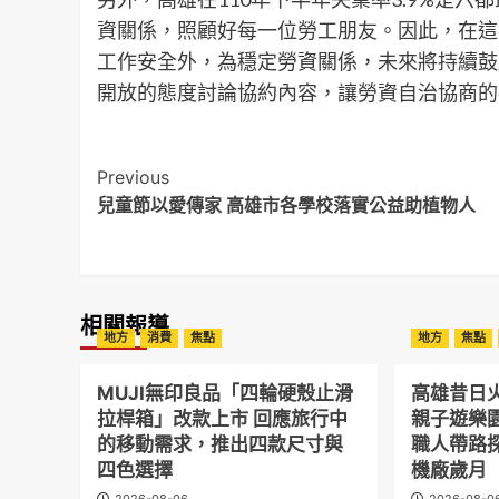
資關係，照顧好每一位勞工朋友。因此，在這
工作安全外，為穩定勞資關係，未來將持續鼓
開放的態度討論協約內容，讓勞資自治協商的
Post
Previous
兒童節以愛傳家 高雄市各學校落實公益助植物人
Navigation
相關報導
地方
消費
焦點
地方
焦點
MUJI無印良品「四輪硬殼止滑
高雄昔日
拉桿箱」改款上市 回應旅行中
親子遊樂
的移動需求，推出四款尺寸與
職人帶路
四色選擇
機廠歲月