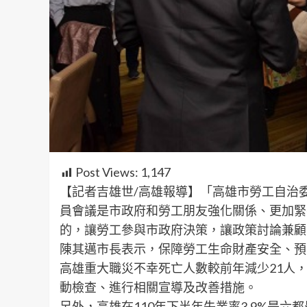
Post Views:
1,147
【記者吉雄世/高雄報導】「高雄市勞工自治
員會議是市政府和勞工朋友強化關係、更加緊
的，讓勞工參與市政府決策，讓政策討論兼顧
陳其邁市長表示，保障勞工生命財產安全、預防
高雄重大職災不幸死亡人數較前年減少21人
動檢查、進行相關宣導及改善措施。
另外，高雄在110年下半年失業率3.9%是