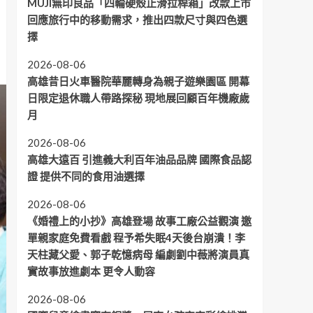
MUJI無印良品「四輪硬殼止滑拉桿箱」改款上市
回應旅行中的移動需求，推出四款尺寸與四色選
擇
2026-08-06
高雄昔日火車醫院華麗轉身為親子遊樂園區 開幕
日限定退休職人帶路探秘 現地展回顧百年機廠歲
月
2026-08-06
高雄大遠百 引進義大利百年油品品牌 國際食品認
證 提供不同的食用油選擇
2026-08-06
《婚禮上的小抄》高雄登場 故事工廠公益觀演 邀
單親家庭免費看戲 程予希失眠4天後台崩潰！李
天柱藏父愛、郭子乾憶病母 編劇劉中薇將演員真
實故事放進劇本 更令人動容
2026-08-06