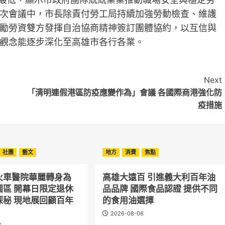
次會議中，市長除責付勞工局持續加強勞動檢查、維護
勵勞資雙方發揮自治協商精神簽訂團體協約，以互信與
觀念能逐步深化至高雄市各行各業。
Next
「清明連假港區防疫應變作為」會議 各國際商港強化防
疫措施
社團
藝文
地方
消費
焦點
火車醫院華麗轉身為
高雄大遠百 引進義大利百年油
園區 開幕日限定退休
品品牌 國際食品認證 提供不同
探秘 現地展回顧百年
的食用油選擇
2026-08-06