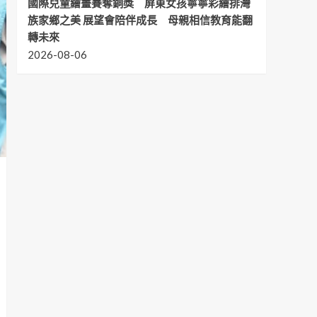
國際兒童繪畫賽奪銅獎 屏東女孩寧寧彩繪排灣
族家鄉之美 展望會陪伴成長 母親相信教育能翻
轉未來
2026-08-06