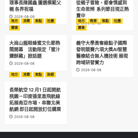
理事長陳國鑫 獲選模範父
從親子冒險、都會情感到
親 各界祝福
生命思辨 系列節目現正熱
賣中
2026-08-09
地方
消費
焦點
社團
地方
教育
焦點
社團
2026-08-09
賽事
賽事
大崗山龍眼蜂蜜文化節熱
義守大學勇奪綠點子國際
鬧開幕 活動限定「蜜汁
發明競賽六項大獎AI智慧
鹽酥雞」掀話題
醫療結合無人機技術 展現
跨域研發實力
2026-08-08
2026-08-08
地方
消費
焦點
財經
長榮航空 12 月1 日起開航
桃園－印度德里直飛航線
拓展南亞市場、串聯北美
航網 即日起開放訂位購票
2026-08-08