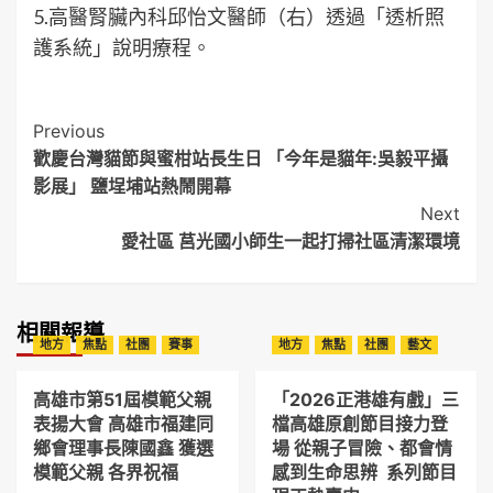
5.高醫腎臟內科邱怡文醫師（右）透過「透析照
護系統」說明療程。
Post
Previous
歡慶台灣貓節與蜜柑站長生日 「今年是貓年:吳毅平攝
Navigation
影展」 鹽埕埔站熱鬧開幕
Next
愛社區 莒光國小師生一起打掃社區清潔環境
相關報導
地方
焦點
社團
賽事
地方
焦點
社團
藝文
高雄市第51屆模範父親
「2026正港雄有戲」三
表揚大會 高雄市福建同
檔高雄原創節目接力登
鄉會理事長陳國鑫 獲選
場 從親子冒險、都會情
模範父親 各界祝福
感到生命思辨 系列節目