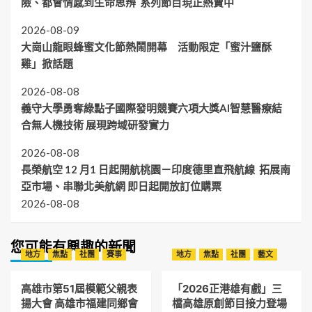
險、都會情感到生命思辨 系列節目現正熱賣中
2026-08-09
大崗山龍眼蜂蜜文化節熱鬧開幕 活動限定「蜜汁鹽酥
雞」掀話題
2026-08-08
義守大學勇奪綠點子國際發明競賽六項大獎AI智慧醫療結
合無人機技術 展現跨域研發實力
2026-08-08
長榮航空 12 月1 日起開航桃園－印度德里直飛航線 拓展南
亞市場、串聯北美航網 即日起開放訂位購票
2026-08-08
您可能有興趣的新聞
地方
焦點
社團
賽事
地方
焦點
社團
藝文
高雄市第51屆模範父親表
「2026正港雄有戲」三
揚大會 高雄市福建同鄉會
檔高雄原創節目接力登場