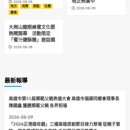
現正熱賣中
2026-08-09
地方
消費
焦點
社團
2026-08-09
賽事
大崗山龍眼蜂蜜文化節
熱鬧開幕 活動限定
「蜜汁鹽酥雞」掀話題
2026-08-08
最新報導
高雄市第51屆模範父親表揚大會 高雄市福建同鄉會理事長
陳國鑫 獲選模範父親 各界祝福
2026-08-09
「2026正港雄有戲」三檔高雄原創節目接力登場 從親子冒