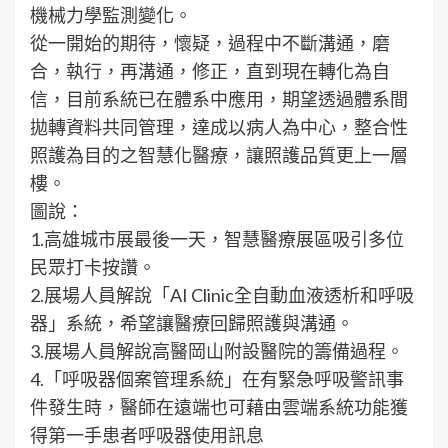
機械力學監測變化。
從一開始的期待，懷疑，過程中不斷溝通，磨
合，執行，再溝通，修正，直到現在轉化為自
信，目前系統已在體系中應用，期望透過體系間
拋轉資料共同管理，達成以病人為中心，整合性
照護為目的之智慧化醫療，讓照護品質更上一層
樓。
圖說：
1.高雄城市展最後一天，智慧醫療展區吸引多位
民眾打卡按讚。
2.展場人員解說「AI Clinic全自動血液透析和呼吸
器」系統，希望讓醫療回歸照護與溝通。
3.展場人員解說高醫岡山附設醫院的籌備過程。
4.「呼吸器個案管理系統」在有緊急呼吸警訊事
件發生時，醫師在遠端也可藉由雲端系統功能獲
得第一手患者呼吸器使用訊息