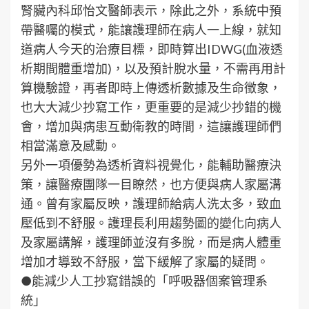
腎臟內科邱怡文醫師表示，除此之外，系統中預
帶醫囑的模式，能讓護理師在病人一上線，就知
道病人今天的治療目標，即時算出IDWG(血液透
析期間體重增加)，以及預計脫水量，不需再用計
算機驗證，再者即時上傳透析數據及生命徵象，
也大大減少抄寫工作，更重要的是減少抄錯的機
會，增加與病患互動衛教的時間，這讓護理師們
相當滿意及感動。
另外一項優勢為透析資料視覺化，能輔助醫療決
策，讓醫療團隊一目瞭然，也方便與病人家屬溝
通。曾有家屬反映，護理師給病人洗太多，致血
壓低到不舒服。護理長利用趨勢圖的變化向病人
及家屬講解，護理師並沒有多脫，而是病人體重
增加才導致不舒服，當下緩解了家屬的疑問。
●能減少人工抄寫錯誤的「呼吸器個案管理系
統」