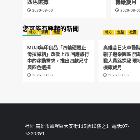
四色選擇
機廠歲月
2026-08-06
2026-08-0
您可能有興趣的新聞
地方
消費
焦點
地方
焦點
社團
MUJI無印良品「四輪硬殼止
高雄昔日火車醫
滑拉桿箱」改款上市 回應旅行
親子遊樂園區 開
中的移動需求，推出四款尺寸
職人帶路探秘 現
與四色選擇
機廠歲月
2026-08-06
2026-08-06
社址:高雄市鹽埕區大安街115號10樓之1 電話:07-
5320391