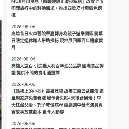
MUJI無印良品「四輪硬殼止滑拉桿箱」改款上市
回應旅行中的移動需求，推出四款尺寸與四色選
擇
2026-08-06
高雄昔日火車醫院華麗轉身為親子遊樂園區 開幕
日限定退休職人帶路探秘 現地展回顧百年機廠歲
月
2026-08-06
高雄大遠百 引進義大利百年油品品牌 國際食品認
證 提供不同的食用油選擇
2026-08-06
《婚禮上的小抄》高雄登場 故事工廠公益觀演 邀
單親家庭免費看戲 程予希失眠4天後台崩潰！李
天柱藏父愛、郭子乾憶病母 編劇劉中薇將演員真
實故事放進劇本 更令人動容
2026-08-06