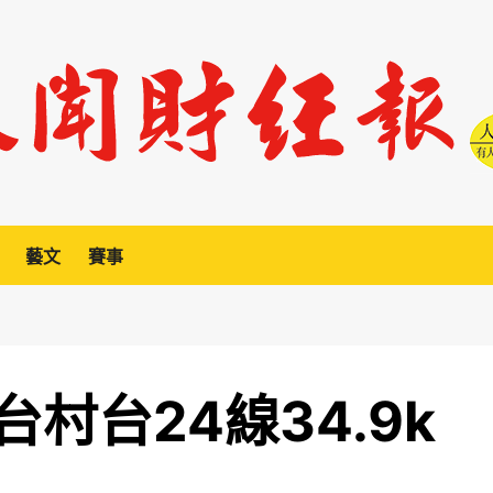
藝文
賽事
村台24線34.9k