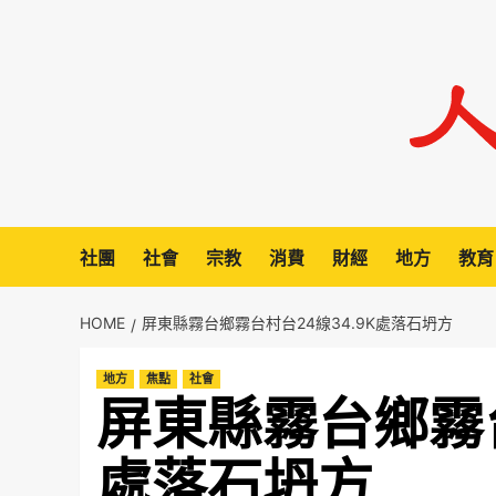
Skip
to
content
社團
社會
宗教
消費
財經
地方
教育
HOME
屏東縣霧台鄉霧台村台24線34.9K處落石坍方
地方
焦點
社會
屏東縣霧台鄉霧台
處落石坍方