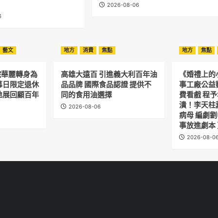
2026-08-06
6
藝文
地方
消費
焦點
地方
焦點
院華麗轉身為
高雄大遠百 引進義大利百年油
《婚禮上的
幕日限定退休
品品牌 國際食品認證 提供不
事工廠公益
地展回顧百年
同的食用油選擇
費看戲 程
潰！李天柱
2026-08-06
病母 編劇
事放進劇本
2026-08-0