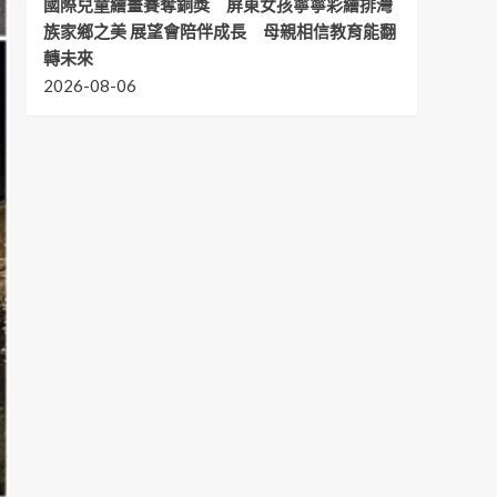
國際兒童繪畫賽奪銅獎 屏東女孩寧寧彩繪排灣
族家鄉之美 展望會陪伴成長 母親相信教育能翻
轉未來
2026-08-06