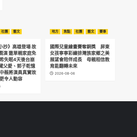
社團
藝文
地方
焦點
社團
藝文
賽事
小抄》高雄登場 故
國際兒童繪畫賽奪銅獎 屏東
觀演 邀單親家庭免
女孩寧寧彩繪排灣族家鄉之美
予希失眠4天後台崩
展望會陪伴成長 母親相信教
藏父愛、郭子乾憶
育能翻轉未來
劉中薇將演員真實故
2026-08-06
 更令人動容
6