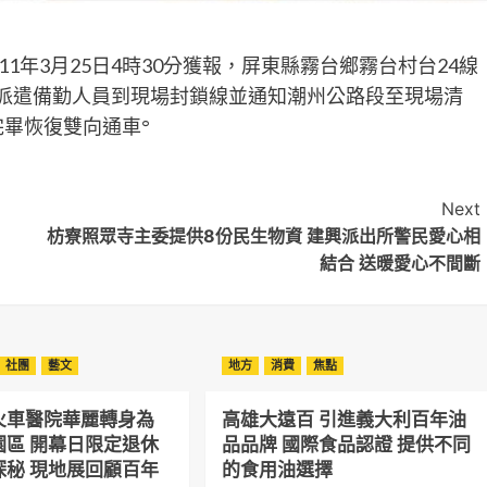
1年3月25日4時30分獲報，屏東縣霧台鄉霧台村台24線
立即派遣備勤人員到現場封鎖線並通知潮州公路段至現場清
完畢恢復雙向通車°
Next
枋寮照眾寺主委提供8份民生物資 建興派出所警民愛心相
結合 送暖愛心不間斷
社團
藝文
地方
消費
焦點
火車醫院華麗轉身為
高雄大遠百 引進義大利百年油
園區 開幕日限定退休
品品牌 國際食品認證 提供不同
探秘 現地展回顧百年
的食用油選擇