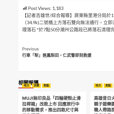
Post Views:
1,183
【記者吉雄世/綜合報導】屏東縣里港分局於11
（34.9k)二號橋上方落石雙向無法通行，
理落石 °於7點50分潮州公路段已將落石清理
Post
Previous
行車「犁」進鳳梨田，仁武警即刻救援
Navigation
相關報導
地方
消費
焦點
地方
焦點
MUJI無印良品「四輪硬殼止滑
高雄昔日
拉桿箱」改款上市 回應旅行中
親子遊樂
的移動需求，推出四款尺寸與
職人帶路