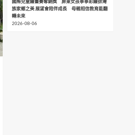
國際兒童繪畫賽奪銅獎 屏東女孩寧寧彩繪排灣
族家鄉之美 展望會陪伴成長 母親相信教育能翻
轉未來
2026-08-06