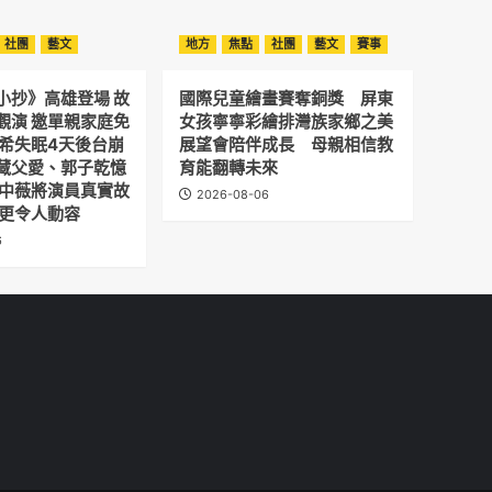
社團
藝文
地方
焦點
社團
藝文
賽事
小抄》高雄登場 故
國際兒童繪畫賽奪銅獎 屏東
觀演 邀單親家庭免
女孩寧寧彩繪排灣族家鄉之美
予希失眠4天後台崩
展望會陪伴成長 母親相信教
藏父愛、郭子乾憶
育能翻轉未來
劉中薇將演員真實故
2026-08-06
 更令人動容
6