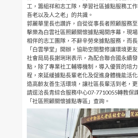
工，籌組祥和志工隊，學習社區據點服務工作
吾老以及人之老」的共識。
郭麗華里長也讚許，自從從事長者照顧服務至
擊樂為白雲社區照顧關懷據點揭開序幕，現場
相伴的志工團隊，不辭辛勞來據點服務，而長
「白雲學堂」開辦，協助空間整修讓環境更友
社會局局長謝琍琍表示，為配合聯合國永續發展
點，除了專業社工輔導機制，導入優質的培力
程，來延緩據點長輩老化及促進身體機能活化
造高齡友善生活環境，讓社區長輩活到老，更
請逕洽長青綜合服務中心07-7710055轉
「社區照顧關懷據點專區」查詢。