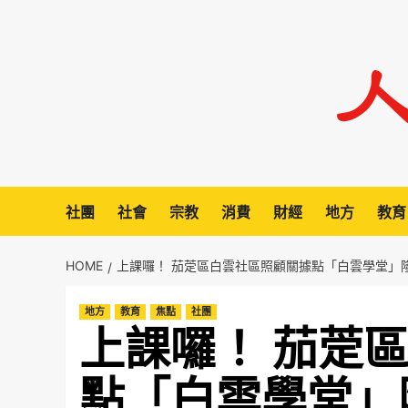
Skip
to
content
社團
社會
宗教
消費
財經
地方
教育
HOME
上課囉！ 茄萣區白雲社區照顧關據點「白雲學堂」
地方
教育
焦點
社團
上課囉！ 茄萣
點「白雲學堂」