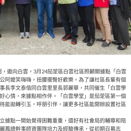
翅，遨向白雲，3月24茄萣區白雲社區照顧關據點「白雲
公阿嬤笑嗨嗨，扭腰擺臀好歡樂。為了讓社區長輩有個
事長李文泰偕同白雲里里長郭麗華，共同催生「白雲學
好心情，來據點相作伴。「白雲學堂」是茄萣區第一個
待能拋轉引玉，呼朋引伴，讓更多社區能開辦設置社區
立據點一開始覺得困難重重，還好有社會局的輔導和陪
麗鳳總幹事師資團隊培力及經驗傳承，從初期召募志