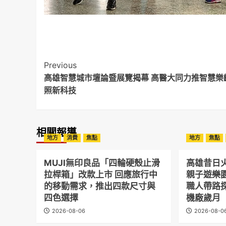
Post
Previous
高雄智慧城市壇論暨展覽揭幕 高醫大同力推智慧樂
Navigation
照新科技
相關報導
地方
消費
焦點
地方
焦點
MUJI無印良品「四輪硬殼止滑
高雄昔日
拉桿箱」改款上市 回應旅行中
親子遊樂
的移動需求，推出四款尺寸與
職人帶路
四色選擇
機廠歲月
2026-08-06
2026-08-0