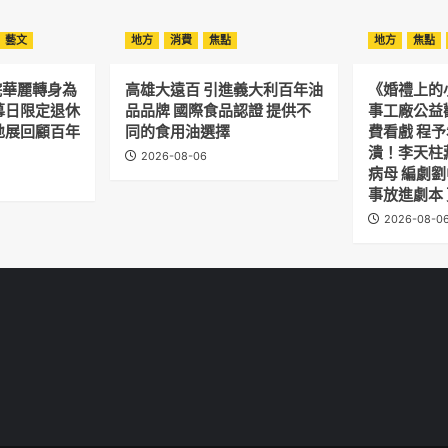
藝文
地方
消費
焦點
地方
焦點
院華麗轉身為
高雄大遠百 引進義大利百年油
《婚禮上的
幕日限定退休
品品牌 國際食品認證 提供不
事工廠公益
地展回顧百年
同的食用油選擇
費看戲 程
潰！李天柱
2026-08-06
病母 編劇
事放進劇本
2026-08-0