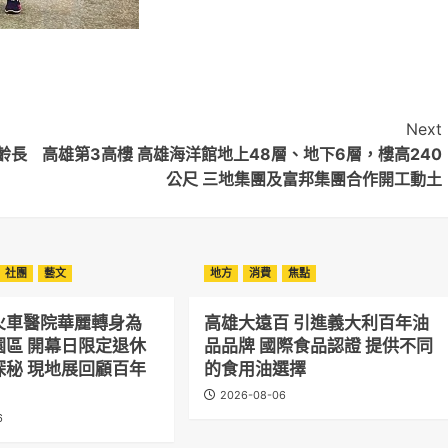
Next
齡長
高雄第3高樓 高雄海洋館地上48層、地下6層，樓高240
公尺 三地集團及富邦集團合作開工動土
社團
藝文
地方
消費
焦點
火車醫院華麗轉身為
高雄大遠百 引進義大利百年油
園區 開幕日限定退休
品品牌 國際食品認證 提供不同
探秘 現地展回顧百年
的食用油選擇
2026-08-06
6