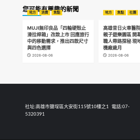
您可能有興趣的新聞
地方
消費
焦點
地方
焦點
社團
MUJI無印良品「四輪硬殼止
高雄昔日火車醫
滑拉桿箱」改款上市 回應旅行
親子遊樂園區 開
中的移動需求，推出四款尺寸
職人帶路探秘 現
與四色選擇
機廠歲月
2026-08-06
2026-08-06
社址:高雄市鹽埕區大安街115號10樓之1 電話:07-
5320391