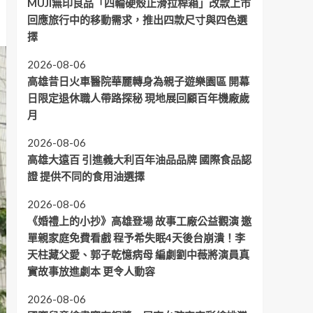
MUJI無印良品「四輪硬殼止滑拉桿箱」改款上市
回應旅行中的移動需求，推出四款尺寸與四色選
擇
2026-08-06
高雄昔日火車醫院華麗轉身為親子遊樂園區 開幕
日限定退休職人帶路探秘 現地展回顧百年機廠歲
月
2026-08-06
高雄大遠百 引進義大利百年油品品牌 國際食品認
證 提供不同的食用油選擇
2026-08-06
《婚禮上的小抄》高雄登場 故事工廠公益觀演 邀
單親家庭免費看戲 程予希失眠4天後台崩潰！李
天柱藏父愛、郭子乾憶病母 編劇劉中薇將演員真
實故事放進劇本 更令人動容
2026-08-06