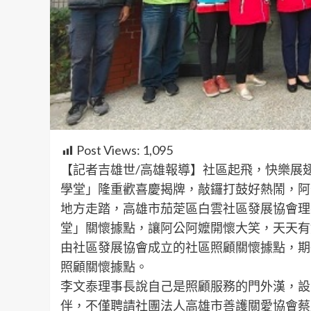
Post Views:
1,095
【記者吉雄世/高雄報導】社區起飛，快樂展
學堂」隆重歡喜慶揭牌，敲鑼打鼓好熱鬧，阿
地方走踏，高雄市茄萣區白雲社區發展協會理
堂」關懷據點，讓阿公阿嬤開懷大笑，天天有
由社區發展協會成立的社區照顧關懷據點，期
照顧關懷據點。
李文泰理事長說自己是照顧服務的門外漢，設
伴，不僅聘請社團法人高雄市善護關愛協會蔡