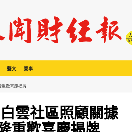
藝文
賽事
隆重歡喜慶揭牌
區白雲社區照顧關據
隆重歡喜慶揭牌