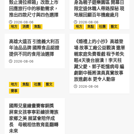
殼止滑拉桿箱」改款上市
身為親子遊樂園區 開幕日
回應旅行中的移動需求，
限定退休職人帶路探秘 現
推出四款尺寸與四色選擇
地展回顧百年機廠歲月
2026-08-06
2026-08-06
地方
消費
焦點
地方
焦點
社團
藝文
高雄大遠百 引進義大利百
《婚禮上的小抄》高雄登
年油品品牌 國際食品認證
場 故事工廠公益觀演 邀單
提供不同的食用油選擇
親家庭免費看戲 程予希失
眠4天後台崩潰！李天柱
2026-08-06
藏父愛、郭子乾憶病母 編
劇劉中薇將演員真實故事
放進劇本 更令人動容
地方
焦點
社團
藝文
2026-08-06
賽事
國際兒童繪畫賽奪銅獎
屏東女孩寧寧彩繪排灣族
家鄉之美 展望會陪伴成
長 母親相信教育能翻轉
未來