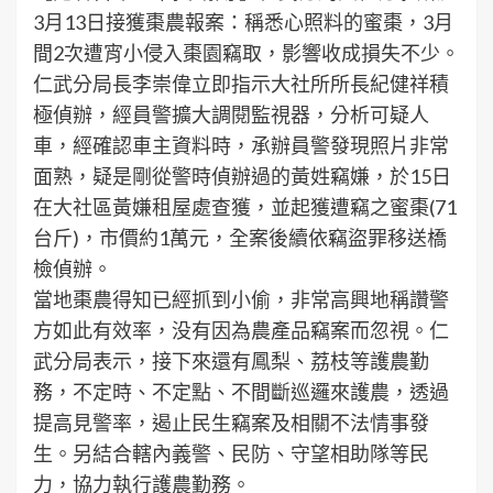
3月13日接獲棗農報案：稱悉心照料的蜜棗，3月
間2次遭宵小侵入棗園竊取，影響收成損失不少。
仁武分局長李崇偉立即指示大社所所長紀健祥積
極偵辦，經員警擴大調閱監視器，分析可疑人
車，經確認車主資料時，承辦員警發現照片非常
面熟，疑是剛從警時偵辦過的黃姓竊嫌，於15日
在大社區黃嫌租屋處查獲，並起獲遭竊之蜜棗(71
台斤)，市價約1萬元，全案後續依竊盜罪移送橋
檢偵辦。
當地棗農得知已經抓到小偷，非常高興地稱讚警
方如此有效率，没有因為農產品竊案而忽視。仁
武分局表示，接下來還有鳳梨、荔枝等護農勤
務，不定時、不定點、不間斷巡邏來護農，透過
提高見警率，遏止民生竊案及相關不法情事發
生。另結合轄內義警、民防、守望相助隊等民
力，協力執行護農勤務。