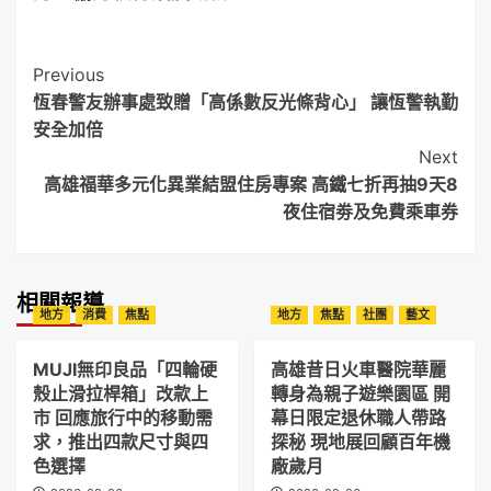
Post
Previous
恆春警友辦事處致贈「高係數反光條背心」 讓恆警執勤
Navigation
安全加倍
Next
高雄福華多元化異業結盟住房專案 高鐵七折再抽9天8
夜住宿劵及免費乘車券
相關報導
地方
消費
焦點
地方
焦點
社團
藝文
MUJI無印良品「四輪硬
高雄昔日火車醫院華麗
殼止滑拉桿箱」改款上
轉身為親子遊樂園區 開
市 回應旅行中的移動需
幕日限定退休職人帶路
求，推出四款尺寸與四
探秘 現地展回顧百年機
色選擇
廠歲月