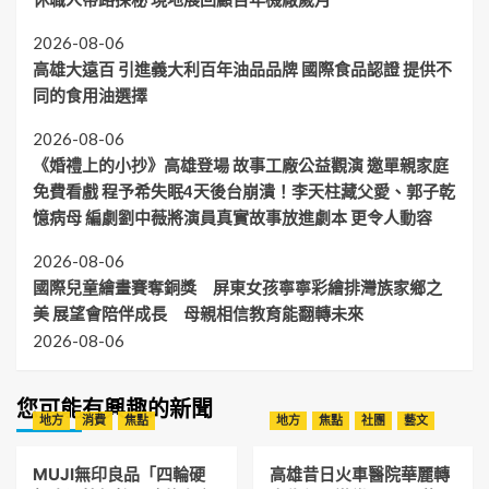
2026-08-06
高雄大遠百 引進義大利百年油品品牌 國際食品認證 提供不
同的食用油選擇
2026-08-06
《婚禮上的小抄》高雄登場 故事工廠公益觀演 邀單親家庭
免費看戲 程予希失眠4天後台崩潰！李天柱藏父愛、郭子乾
憶病母 編劇劉中薇將演員真實故事放進劇本 更令人動容
2026-08-06
國際兒童繪畫賽奪銅獎 屏東女孩寧寧彩繪排灣族家鄉之
美 展望會陪伴成長 母親相信教育能翻轉未來
2026-08-06
您可能有興趣的新聞
地方
消費
焦點
地方
焦點
社團
藝文
MUJI無印良品「四輪硬
高雄昔日火車醫院華麗轉