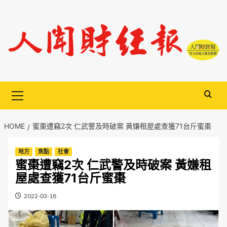
Skip
to
content
Primary
Menu
HOME
蜜棗遭竊2次 仁武警及時破案 黃嫌租屋處查獲71台斤蜜棗
地方
焦點
社會
蜜棗遭竊2次 仁武警及時破案 黃嫌租
屋處查獲71台斤蜜棗
2022-03-18