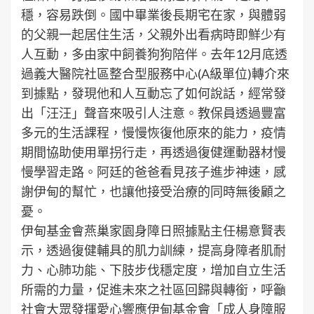
穩，容易跌倒。國中畢業後長期宅在家，與體弱
的父親一起居住生活，父親外出看病時即鮮少有
人互動，多由家中飼養狗狗陪伴。去年12月底透
過義大醫院社區整合型服務中心(A級單位)轉介來
到據點，發現他和人互動忘了如何說話，經常發
出「汪汪」聲音來吸引人注意。教保員透過豐富
多元的生活課程，慢慢恢復他原來的能力，疫情
期間協助使用單拐行走，再透過復健運動器材慢
慢學習走路。阿廷的爸爸看見孩子進步神速，感
謝伊甸的幫忙，也讓他接受治療的同時無後顧之
憂。
伊甸基金會燕巢家園身障日照據點主任楊意賢表
示，透過復健輔具的肌力訓練，提高身障者肌耐
力、心肺功能、下肢步伐穩定度，增加自立生活
所需的力量，促進未來之社區回歸與轉銜，呼籲
社會大眾發揮愛心響應伊甸基金會「成人身障服