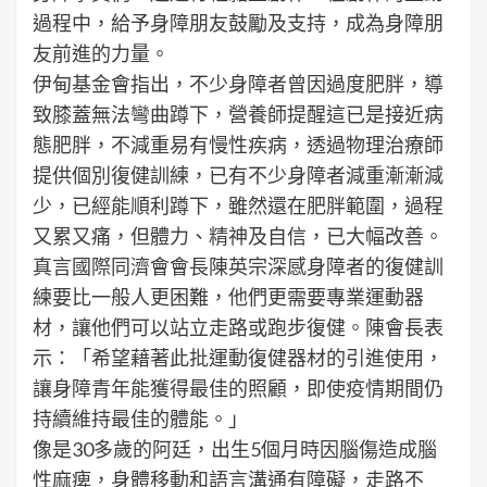
過程中，給予身障朋友鼓勵及支持，成為身障朋
友前進的力量。
伊甸基金會指出，不少身障者曾因過度肥胖，導
致膝蓋無法彎曲蹲下，營養師提醒這已是接近病
態肥胖，不減重易有慢性疾病，透過物理治療師
提供個別復健訓練，已有不少身障者減重漸漸減
少，已經能順利蹲下，雖然還在肥胖範圍，過程
又累又痛，但體力、精神及自信，已大幅改善。
真言國際同濟會會長陳英宗深感身障者的復健訓
練要比一般人更困難，他們更需要專業運動器
材，讓他們可以站立走路或跑步復健。陳會長表
示：「希望藉著此批運動復健器材的引進使用，
讓身障青年能獲得最佳的照顧，即使疫情期間仍
持續維持最佳的體能。」
像是30多歲的阿廷，出生5個月時因腦傷造成腦
性麻痺，身體移動和語言溝通有障礙，走路不