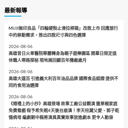
最新報導
MUJI無印良品「四輪硬殼止滑拉桿箱」改款上市 回應旅行
中的移動需求，推出四款尺寸與四色選擇
2026-08-06
高雄昔日火車醫院華麗轉身為親子遊樂園區 開幕日限定退
休職人帶路探秘 現地展回顧百年機廠歲月
2026-08-06
高雄大遠百 引進義大利百年油品品牌 國際食品認證 提供不
同的食用油選擇
2026-08-06
《婚禮上的小抄》高雄登場 故事工廠公益觀演 邀單親家庭
免費看戲 程予希失眠4天後台崩潰！李天柱藏父愛、郭子乾
憶病母 編劇劉中薇將演員真實故事放進劇本 更令人動容