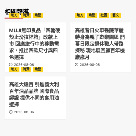
相關報導
地方
消費
焦點
地方
焦點
社團
藝文
MUJI無印良品「四輪硬
高雄昔日火車醫院華麗
殼止滑拉桿箱」改款上
轉身為親子遊樂園區 開
市 回應旅行中的移動需
幕日限定退休職人帶路
求，推出四款尺寸與四
探秘 現地展回顧百年機
色選擇
廠歲月
2026-08-06
2026-08-06
地方
消費
焦點
高雄大遠百 引進義大利
百年油品品牌 國際食品
認證 提供不同的食用油
選擇
2026-08-06