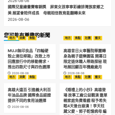
2026-08-06
國際兒童繪畫賽奪銅獎 屏東女孩寧寧彩繪排灣族家鄉之
美 展望會陪伴成長 母親相信教育能翻轉未來
2026-08-06
您可能有興趣的新聞
地方
消費
焦點
地方
焦點
社團
藝文
MUJI無印良品「四輪硬
高雄昔日火車醫院華麗轉
殼止滑拉桿箱」改款上市
身為親子遊樂園區 開幕日
回應旅行中的移動需求，
限定退休職人帶路探秘 現
推出四款尺寸與四色選擇
地展回顧百年機廠歲月
2026-08-06
2026-08-06
地方
消費
焦點
地方
焦點
社團
藝文
高雄大遠百 引進義大利百
《婚禮上的小抄》高雄登
年油品品牌 國際食品認證
場 故事工廠公益觀演 邀單
提供不同的食用油選擇
親家庭免費看戲 程予希失
眠4天後台崩潰！李天柱
2026-08-06
藏父愛、郭子乾憶病母 編