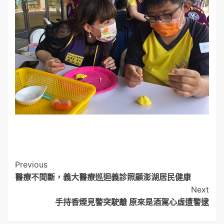
Post
Previous
醫療不間斷，義大醫療巡迴義診照顧澎湖居民健康
Navigation
Next
手持香煙見警突駛離 原來是酒駕心虛遭警逮