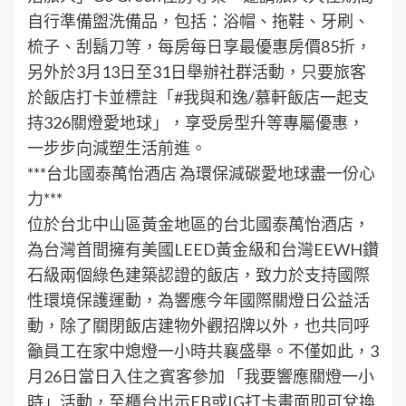
自行準備盥洗備品，包括：浴帽、拖鞋、牙刷、
梳子、刮鬍刀等，每房每日享最優惠房價85折，
另外於3月13日至31日舉辦社群活動，只要旅客
於飯店打卡並標註「#我與和逸/慕軒飯店一起支
持326關燈愛地球」，享受房型升等專屬優惠，
一步步向減塑生活前進。
***台北國泰萬怡酒店 為環保減碳愛地球盡一份心
力***
位於台北中山區黃金地區的台北國泰萬怡酒店，
為台灣首間擁有美國LEED黃金級和台灣EEWH鑽
石級兩個綠色建築認證的飯店，致力於支持國際
性環境保護運動，為響應今年國際關燈日公益活
動，除了關閉飯店建物外觀招牌以外，也共同呼
籲員工在家中熄燈一小時共襄盛舉。不僅如此，3
月26日當日入住之賓客參加 「我要響應關燈一小
時」活動，至櫃台出示FB或IG打卡畫面即可兌換