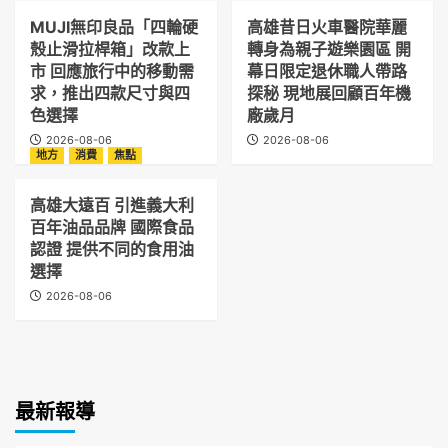
MUJI無印良品「四輪硬
高雄昔日火車醫院華麗
殼止滑拉桿箱」改款上
轉身為親子遊樂園區 開
市 回應旅行中的移動需
幕日限定退休職人帶路
求，推出四款尺寸與四
探秘 現地展回顧百年機
色選擇
廠歲月
2026-08-06
2026-08-06
地方
消費
焦點
高雄大遠百 引進義大利
百年油品品牌 國際食品
認證 提供不同的食用油
選擇
2026-08-06
最新報導