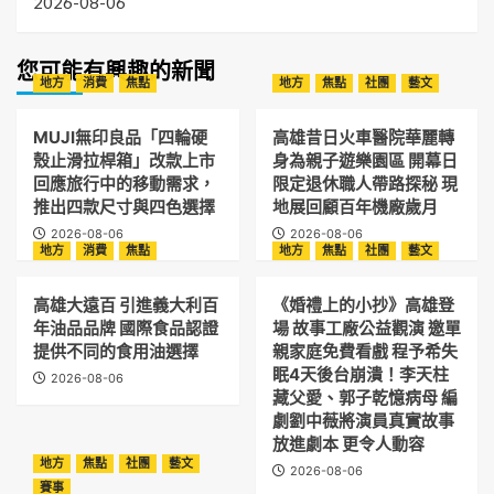
2026-08-06
您可能有興趣的新聞
地方
消費
焦點
地方
焦點
社團
藝文
MUJI無印良品「四輪硬
高雄昔日火車醫院華麗轉
殼止滑拉桿箱」改款上市
身為親子遊樂園區 開幕日
回應旅行中的移動需求，
限定退休職人帶路探秘 現
推出四款尺寸與四色選擇
地展回顧百年機廠歲月
2026-08-06
2026-08-06
地方
消費
焦點
地方
焦點
社團
藝文
高雄大遠百 引進義大利百
《婚禮上的小抄》高雄登
年油品品牌 國際食品認證
場 故事工廠公益觀演 邀單
提供不同的食用油選擇
親家庭免費看戲 程予希失
眠4天後台崩潰！李天柱
2026-08-06
藏父愛、郭子乾憶病母 編
劇劉中薇將演員真實故事
放進劇本 更令人動容
地方
焦點
社團
藝文
2026-08-06
賽事