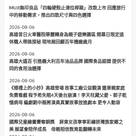
MUJI無印良品「四輪硬殼止滑拉桿箱」改款上市 回應旅行
中的移動需求，推出四款尺寸與四色選擇
2026-08-06
高雄昔日火車醫院華麗轉身為親子遊樂園區 開幕日限定退
休職人帶路探秘 現地展回顧百年機廠歲月
2026-08-06
高雄大遠百 引進義大利百年油品品牌 國際食品認證 提供不
同的食用油選擇
2026-08-06
《婚禮上的小抄》高雄登場 故事工廠公益觀演 邀單親家庭
免費看戲 程予希失眠4天後台崩潰！李天柱藏父愛、郭子乾
憶病母 編劇劉中薇將演員真實故事放進劇本 更令人動容
2026-08-06
國際兒童繪畫賽奪銅獎 屏東女孩寧寧彩繪排灣族家鄉之
美 展望會陪伴成長 母親相信教育能翻轉未來