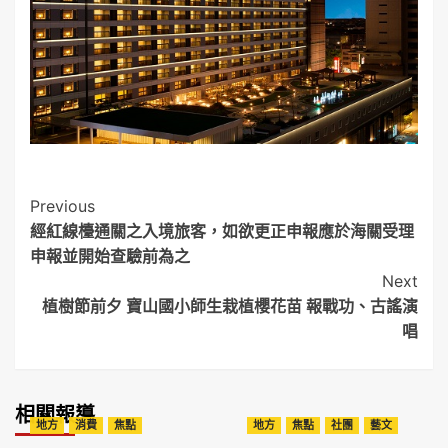
Post
Previous
經紅線檯通關之入境旅客，如欲更正申報應於海關受理
Navigation
申報並開始查驗前為之
Next
植樹節前夕 寶山國小師生栽植櫻花苗 報戰功、古謠演
唱
相關報導
地方
消費
焦點
地方
焦點
社團
藝文