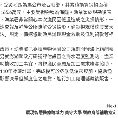
報，受災地區為馬公市及西嶼鄉，其累積換算災損面積
幣3,165.6萬元，主要受損物種為海鱺。漁業署於現勘後表
，漁業署非常關心本次漁民因低溫造成之災損情形，一
速查報及輔導公所瞭解受災情形，倘災損規模達農業天
法」規定，儘速協助漁民辦理現金救助及低利貸款等相
政策，漁業署已委請產物保險公司規劃開發海上箱網養
另就澎湖縣政府研議評估設置之海水溫度監測站，漁業
助搶收加工事宜，將視漁民意願及加工需求務實協助，
110年冷鏈計畫，完成後可於冬季低溫來臨前，協助漁
影響凍暈但鮮度佳之魚貨，進行加工處理儲藏後販售，
Next
展現智慧醫療跨域力 義守大學 獲教育部補助肯定