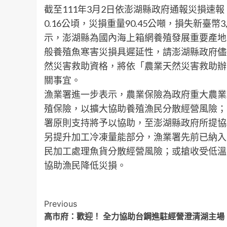
截至111年3月2日依澎湖縣政府通報災損速
0.16公頃，災損重量90.45公噸，損失新臺
示，澎湖縣為國內海上箱網養殖發展重要產地
般養殖魚寒害災損具遲延性，請澎湖縣政府儘
然災害救助資格，將依「農業天然災害救助辦
關事宜。
漁業署進一步表示，農業保險為政府重大農業
殖保險，以擴大協助養殖漁民分散經營風險；
署原則支持將予以協助，至澎湖縣政府所提協
另提升加工冷凍量能部分，漁業署先前已納入
民加工處理魚貨分散經營風險；或搶收受低溫
協助漁民降低災損。
Post
Previous
高市府：歡迎！ 全力協助台鋼進駐經營澄清湖主場
Navigation