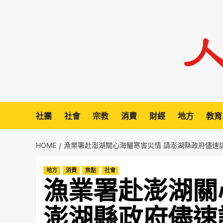
Skip
to
content
社團
社會
宗教
消費
財經
地方
教育
HOME
漁業署赴澎湖關心海鱺寒害災情 請澎湖縣政府儘速
地方
消費
焦點
社會
漁業署赴澎湖關
澎湖縣政府儘速