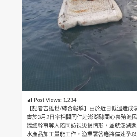
Post Views:
1,234
【記者吉雄世/綜合報導】由於近日低溫造成
書於3月2日率相關同仁赴澎湖縣關心養殖漁
嬌總幹事等人陪同訪視災損情形，並就澎湖縣
水產品加工量能工作，漁業署答應將儘速予以