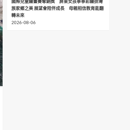
國際兒童繪畫賽奪銅獎 屏東女孩寧寧彩繪排灣
族家鄉之美 展望會陪伴成長 母親相信教育能翻
轉未來
2026-08-06