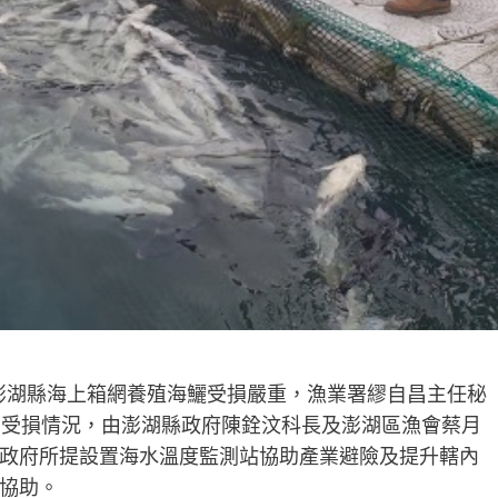
澎湖縣海上箱網養殖海鱺受損嚴重，漁業署繆自昌主任秘
民受損情況，由澎湖縣政府陳銓汶科長及澎湖區漁會蔡月
政府所提設置海水溫度監測站協助產業避險及提升轄內
協助。