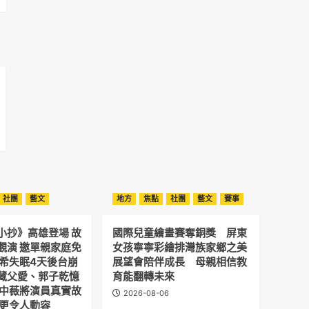
社團
藝文
地方
焦點
社團
藝文
賽事
小抄》高雄登場 故
國際兒童繪畫賽奪銅獎 屏東
觀演 邀單親家庭免
女孩寧寧彩繪排灣族家鄉之美
予希失眠4天後台崩
展望會陪伴成長 母親相信教
藏父愛、郭子乾憶
育能翻轉未來
劉中薇將演員真實故
2026-08-06
 更令人動容