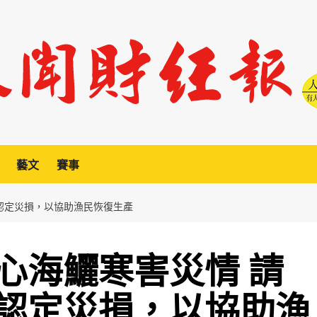
藝文
賽事
認定災損，以協助漁民恢復生產
心海鱺寒害災情 請
認定災損，以協助漁