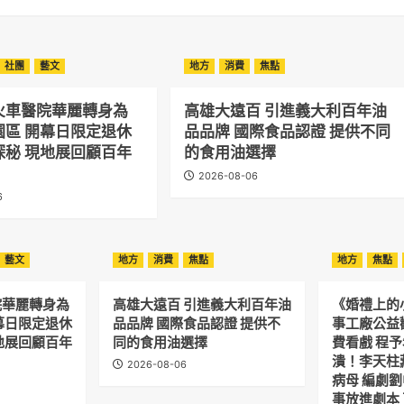
社團
藝文
地方
消費
焦點
火車醫院華麗轉身為
高雄大遠百 引進義大利百年油
園區 開幕日限定退休
品品牌 國際食品認證 提供不同
探秘 現地展回顧百年
的食用油選擇
2026-08-06
6
藝文
地方
消費
焦點
地方
焦點
院華麗轉身為
高雄大遠百 引進義大利百年油
《婚禮上的
幕日限定退休
品品牌 國際食品認證 提供不
事工廠公益
地展回顧百年
同的食用油選擇
費看戲 程
潰！李天柱
2026-08-06
病母 編劇
事放進劇本