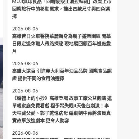
MUJI無印良品「四輪硬殼止滑拉桿箱」改款上市
回應旅行中的移動需求，推出四款尺寸與四色選
擇
2026-08-06
高雄昔日火車醫院華麗轉身為親子遊樂園區 開幕
日限定退休職人帶路探秘 現地展回顧百年機廠歲
月
2026-08-06
高雄大遠百 引進義大利百年油品品牌 國際食品認
證 提供不同的食用油選擇
2026-08-06
《婚禮上的小抄》高雄登場 故事工廠公益觀演 邀
單親家庭免費看戲 程予希失眠4天後台崩潰！李
天柱藏父愛、郭子乾憶病母 編劇劉中薇將演員真
實故事放進劇本 更令人動容
2026-08-06