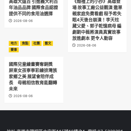
高雄大遠百 引進義大利百
《婚禮上的小抄》高雄登
年油品品牌 國際食品認證
場 故事工廠公益觀演 邀單
提供不同的食用油選擇
親家庭免費看戲 程予希失
眠4天後台崩潰！李天柱
2026-08-06
藏父愛、郭子乾憶病母 編
劇劉中薇將演員真實故事
放進劇本 更令人動容
地方
焦點
社團
藝文
2026-08-06
賽事
國際兒童繪畫賽奪銅獎
屏東女孩寧寧彩繪排灣族
家鄉之美 展望會陪伴成
長 母親相信教育能翻轉
未來
2026-08-06