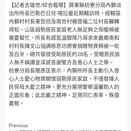
【記者吉雄世/綜合報導】屏東縣枋寮分局內獅派
出所所長巴勒巴日兒‧喀拉曼近期轄訪時，經轄區
內獅村村長東哲欣及南世村楊登福二位村長輾轉
得知，山區弱勢原民家庭老人無足夠之保暖棉被
需要幫忙，所長有感氣溫驟降乃尋求來義鄉南和
村村長陳文山協調慈悲功德會捐贈物資棉被一批
及白米，總共發放受助原民約28名，受贈原民族
人無不稱讚並深感答謝警方及善心人士之舉。
枋寮分局長簡彥匡表示，內獅所所長主動引入善
心人士愛心物資關懷弱勢原民家庭，不僅發揮人
民保母大愛之精神，更充分展現警察溫馨助人的
正面形象；此忠義之精神，足資同仁表率，殊值
嘉勉。
Post
Previous