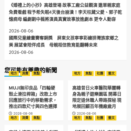
《婚禮上的小抄》高雄登場 故事工廠公益觀演 邀單親家庭
免費看戲 程予希失眠4天後台崩潰！李天柱藏父愛、郭子乾
憶病母 編劇劉中薇將演員真實故事放進劇本 更令人動容
2026-08-06
國際兒童繪畫賽奪銅獎 屏東女孩寧寧彩繪排灣族家鄉之
美 展望會陪伴成長 母親相信教育能翻轉未來
2026-08-06
您可能有興趣的新聞
地方
消費
焦點
地方
焦點
社團
藝文
MUJI無印良品「四輪硬
高雄昔日火車醫院華麗轉
殼止滑拉桿箱」改款上市
身為親子遊樂園區 開幕日
回應旅行中的移動需求，
限定退休職人帶路探秘 現
推出四款尺寸與四色選擇
地展回顧百年機廠歲月
2026-08-06
2026-08-06
地方
消費
焦點
地方
焦點
社團
藝文