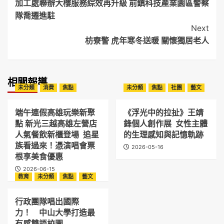
加工處聯辦大樓服務綜效再升級 前鎮科技產業園區警察
Navigation
隊喬遷進駐
Next
枋寮警 虎年寒冬送暖 關懷獨居老人
相關報導
未分類
消費
焦點
未分類
焦點
社團
藝文
端午連假高雄玩樂新聚
《浮光中的拉扯》王靖
點 新光三越高雄左營店
鋒個人創作展 女性主體
人氣餐飲新櫃登場 追星
的生理感知與記憶軌跡
族看過來！憑演唱會票
2026-05-16
根享美食優惠
2026-06-15
教育
未分類
焦點
藝文
行政團隊唱出國際
力！ 中山大學打造最
有感雙語校園