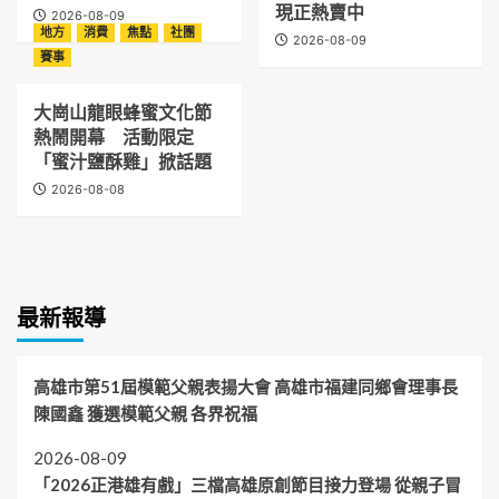
現正熱賣中
2026-08-09
地方
消費
焦點
社團
2026-08-09
賽事
大崗山龍眼蜂蜜文化節
熱鬧開幕 活動限定
「蜜汁鹽酥雞」掀話題
2026-08-08
最新報導
高雄市第51屆模範父親表揚大會 高雄市福建同鄉會理事長
陳國鑫 獲選模範父親 各界祝福
2026-08-09
「2026正港雄有戲」三檔高雄原創節目接力登場 從親子冒