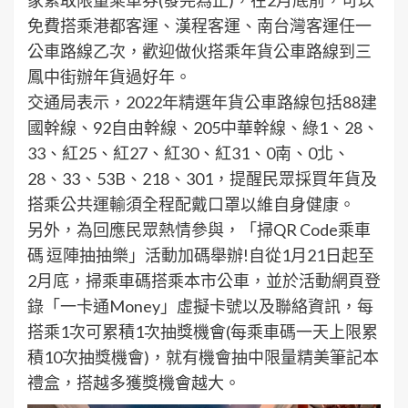
免費搭乘港都客運、漢程客運、南台灣客運任一
公車路線乙次，歡迎做伙搭乘年貨公車路線到三
鳳中街辦年貨過好年。
交通局表示，2022年精選年貨公車路線包括88建
國幹線、92自由幹線、205中華幹線、綠1、28、
33、紅25、紅27、紅30、紅31、0南、0北、
28、33、53B、218、301，提醒民眾採買年貨及
搭乘公共運輸須全程配戴口罩以維自身健康。
另外，為回應民眾熱情參與，「掃QR Code乘車
碼 逗陣抽抽樂」活動加碼舉辦!自從1月21日起至
2月底，掃乘車碼搭乘本市公車，並於活動網頁登
錄「一卡通Money」虛擬卡號以及聯絡資訊，每
搭乘1次可累積1次抽獎機會(每乘車碼一天上限累
積10次抽獎機會)，就有機會抽中限量精美筆記本
禮盒，搭越多獲獎機會越大。