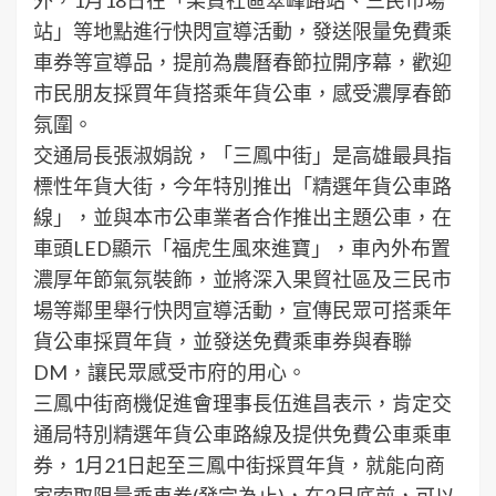
站」等地點進行快閃宣導活動，發送限量免費乘
車券等宣導品，提前為農曆春節拉開序幕，歡迎
市民朋友採買年貨搭乘年貨公車，感受濃厚春節
氛圍。
交通局長張淑娟說，「三鳳中街」是高雄最具指
標性年貨大街，今年特別推出「精選年貨公車路
線」，並與本市公車業者合作推出主題公車，在
車頭LED顯示「福虎生風來進寶」，車內外布置
濃厚年節氣氛裝飾，並將深入果貿社區及三民市
場等鄰里舉行快閃宣導活動，宣傳民眾可搭乘年
貨公車採買年貨，並發送免費乘車券與春聯
DM，讓民眾感受市府的用心。
三鳳中街商機促進會理事長伍進昌表示，肯定交
通局特別精選年貨公車路線及提供免費公車乘車
券，1月21日起至三鳳中街採買年貨，就能向商
家索取限量乘車券(發完為止)，在2月底前，可以