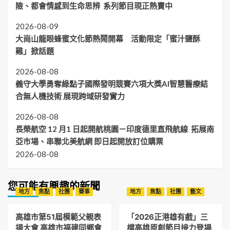
險、都會情感到生命思辨 系列節目現正熱賣中
2026-08-09
大崗山龍眼蜂蜜文化節熱鬧開幕 活動限定「蜜汁鹽酥
雞」掀話題
2026-08-08
義守大學勇奪綠點子國際發明競賽六項大獎AI智慧醫療結
合無人機技術 展現跨域研發實力
2026-08-08
長榮航空 12 月1 日起開航桃園－印度德里直飛航線 拓展南
亞市場、串聯北美航網 即日起開放訂位購票
2026-08-08
您可能有興趣的新聞
地方
焦點
社團
賽事
地方
焦點
社團
藝文
高雄市第51屆模範父親表
「2026正港雄有戲」三
揚大會 高雄市福建同鄉會
檔高雄原創節目接力登場