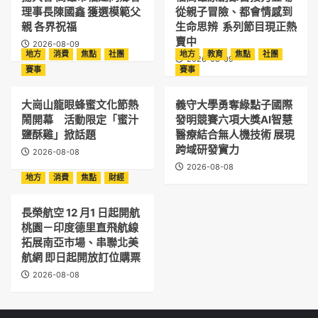
理事長陳國鑫 獲選模範父
從親子冒險、都會情感到
親 各界祝福
生命思辨 系列節目現正熱
賣中
2026-08-09
地方
消費
焦點
社團
地方
教育
焦點
社團
2026-08-09
賽事
賽事
大崗山龍眼蜂蜜文化節熱
義守大學勇奪綠點子國際
鬧開幕 活動限定「蜜汁
發明競賽六項大獎AI智慧
鹽酥雞」掀話題
醫療結合無人機技術 展現
跨域研發實力
2026-08-08
2026-08-08
地方
消費
焦點
財經
長榮航空 12 月1 日起開航
桃園－印度德里直飛航線
拓展南亞市場、串聯北美
航網 即日起開放訂位購票
2026-08-08