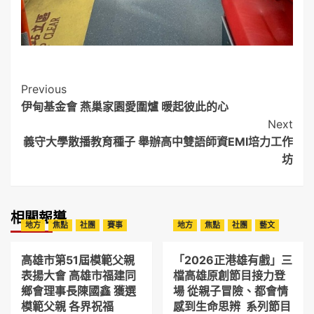
Post
Previous
伊甸基金會 燕巢家園愛圍爐 暖起彼此的心
Navigation
Next
義守大學散播教育種子 舉辦高中雙語師資EMI培力工作
坊
相關報導
地方
焦點
社團
賽事
地方
焦點
社團
藝文
高雄市第51屆模範父親
「2026正港雄有戲」三
表揚大會 高雄市福建同
檔高雄原創節目接力登
鄉會理事長陳國鑫 獲選
場 從親子冒險、都會情
模範父親 各界祝福
感到生命思辨 系列節目