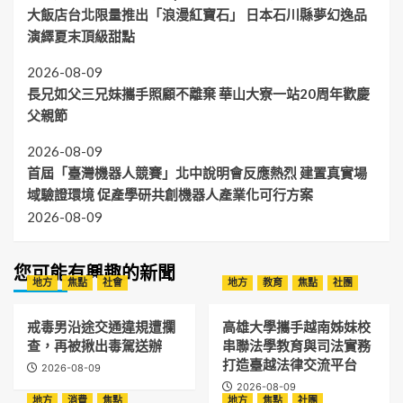
大飯店台北限量推出「浪漫紅寶石」 日本石川縣夢幻逸品
演繹夏末頂級甜點
2026-08-09
長兄如父三兄妹攜手照顧不離棄 華山大寮一站20周年歡慶
父親節
2026-08-09
首屆「臺灣機器人競賽」北中說明會反應熱烈 建置真實場
域驗證環境 促產學研共創機器人產業化可行方案
2026-08-09
您可能有興趣的新聞
地方
焦點
社會
地方
教育
焦點
社團
戒毒男沿途交通違規遭攔
高雄大學攜手越南姊妹校
查，再被揪出毒駕送辦
串聯法學教育與司法實務
打造臺越法律交流平台
2026-08-09
2026-08-09
地方
消費
焦點
地方
焦點
社團