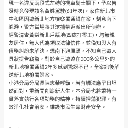
現一名違反兩段式左轉的機車騎士攔下，予以告
發時竟發現該名黃姓駕駛(61年次)，家住新北市
中和區因遭新北地方檢察署通緝在案，刻意南下
躲避，警方當場將其逮捕帶返派出所偵辦。
經警清查黃嫌新北戶籍地(四處打零工)，均無親
友居住，無人代為領取法律信件，並僅知與人有
債務糾紛未解決，想南下避風頭，不知自己遭人
具狀提告竊盜，對於自己遭遠在300多公里外的
新北地檢署通緝2年多感到驚訝不已，全案訊後解
送新北地檢署歸案。
小港分局分局長陳志榮呼籲，若有觸法應早日坦
然面對，重新開創嶄新人生，本分局也將秉持一
貫落實執行各項勤務的精神，持續掃蕩犯罪，有
效淨化社會治安，維護市民生命財產安全。