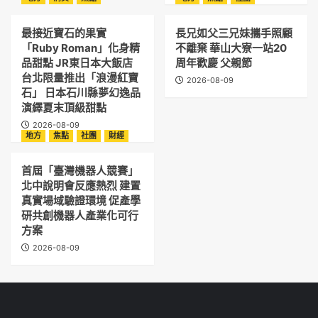
最接近寶石的果實
長兄如父三兄妹攜手照顧
「Ruby Roman」化身精
不離棄 華山大寮一站20
品甜點 JR東日本大飯店
周年歡慶 父親節
台北限量推出「浪漫紅寶
2026-08-09
石」 日本石川縣夢幻逸品
演繹夏末頂級甜點
2026-08-09
地方
焦點
社團
財經
首屆「臺灣機器人競賽」
北中說明會反應熱烈 建置
真實場域驗證環境 促產學
研共創機器人產業化可行
方案
2026-08-09