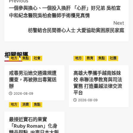
Post
Previous
一個參與換心、一個投入換肝 「心肝」好兄弟 吳柏宣
Navigation
中和紀念醫院吳柏俞醫師手術檯見真情
Next
枋警結合民間善心人士 大愛協助貧困原民家庭
相關報導
地方
焦點
社會
地方
教育
焦點
社團
戒毒男沿途交通違規遭
高雄大學攜手越南姊妹
攔查，再被揪出毒駕送
校 串聯法學教育與司法
辦
實務 打造臺越法律交流
平台
2026-08-09
2026-08-09
地方
消費
焦點
最接近寶石的果實
「Ruby Roman」化身
精品甜點 JR東日本大飯