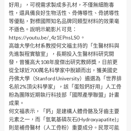
好用」，可視需求製成多孔材，不僅無細胞毒
性，還具備良好生物活性、骨傳導性、骨誘導性
等優點，對標國際知名品牌同類型材料的效果毫
不遜色。說明示範影片可見：
https://youtu.be/_4z1EPnsLS0 。
高雄大學化材系教授何文福主持的「生醫材料與
先進製程實驗室」，長期投入生醫材料研究開
發，曾獲高大108年度傑出研究教師獎，日前更
從全球近700萬名科學家中脫穎而出，獲美國史
丹佛大學（Stanford University）遴選為「世界排
名前2%頂尖科學家」，該「蛋殼鈣好用」人工骨
粉為團隊近期執行科技部「國際產學聯盟」計畫
成果。
何文福表示，「鈣」是建構人體骨骼及牙齒主要
元素之一，而「氫氧基磷灰石(Hydroxyapatite)」
則是補骨醫材（人工骨粉）重要成分。民眾可能