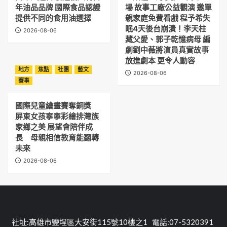
年油品品牌 國際食品認證
場 故事工廠公益觀演 邀單
提供不同的食用油選擇
親家庭免費看戲 程予希失
眠4天後台崩潰！李天柱
2026-08-06
藏父愛、郭子乾憶病母 編
劇劉中薇將演員真實故事
放進劇本 更令人動容
地方
焦點
社團
藝文
2026-08-06
賽事
國際兒童繪畫賽奪銅獎
屏東女孩寧寧彩繪排灣族
家鄉之美 展望會陪伴成
長 母親相信教育能翻轉
未來
2026-08-06
社址:高雄市鹽埕區大安街115號10樓之1 電話:07-5320391