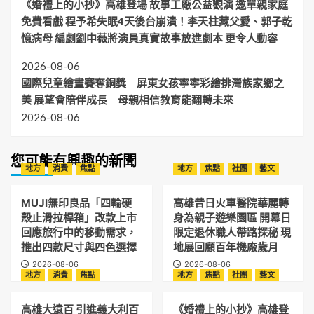
《婚禮上的小抄》高雄登場 故事工廠公益觀演 邀單親家庭
免費看戲 程予希失眠4天後台崩潰！李天柱藏父愛、郭子乾
憶病母 編劇劉中薇將演員真實故事放進劇本 更令人動容
2026-08-06
國際兒童繪畫賽奪銅獎 屏東女孩寧寧彩繪排灣族家鄉之
美 展望會陪伴成長 母親相信教育能翻轉未來
2026-08-06
您可能有興趣的新聞
地方
消費
焦點
地方
焦點
社團
藝文
MUJI無印良品「四輪硬
高雄昔日火車醫院華麗轉
殼止滑拉桿箱」改款上市
身為親子遊樂園區 開幕日
回應旅行中的移動需求，
限定退休職人帶路探秘 現
推出四款尺寸與四色選擇
地展回顧百年機廠歲月
2026-08-06
2026-08-06
地方
消費
焦點
地方
焦點
社團
藝文
高雄大遠百 引進義大利百
《婚禮上的小抄》高雄登