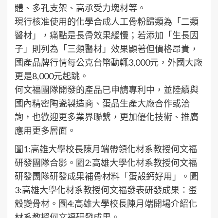
體、多孔支架、高承受力塊材等。
現行核准使用的化學合成人工骨粉歸類為「二類
醫材」，痛點是長骨效果緩慢；若添加「生長因
子」則列為「三類醫材」效果顯著但價格昂貴，
國產品牌行情每公克台幣動輒3,000元，外國大廠
更是8,000元起跳。
何文福團隊開發的產品已申請專利中，並陸續與
國內精密陶瓷製造商、蛋品生產大廠合作或洽
詢，也歡迎更多業界聯繫，更加優化技術、推廣
應用更多層面。
圖1:高雄大學校長陳月端帶領化材系教授何文福
研發團隊合影。圖2:高雄大學化材系教授何文福
研發團隊研發成果補骨材料「蛋殼鈣好用」。圖
3:高雄大學化材系教授何文福發表研發成果：蛋
殼變骨材。圖4:高雄大學校長陳月端開場介紹化
材系教授何文福研發成果。