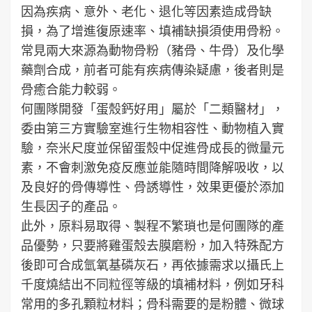
因為疾病、意外、老化、退化等因素造成骨缺
損，為了增進復原速率、填補缺損須使用骨粉。
常見兩大來源為動物骨粉（豬骨、牛骨）及化學
藥劑合成，前者可能有疾病傳染疑慮，後者則是
骨癒合能力較弱。
何團隊開發「蛋殼鈣好用」屬於「二類醫材」，
委由第三方實驗室進行生物相容性、動物植入實
驗，奈米尺度並保留蛋殼中促進骨成長的微量元
素，不會刺激免疫反應並能隨時間降解吸收，以
及良好的骨傳導性、骨誘導性，效果更優於添加
生長因子的產品。
此外，原料易取得、製程不繁瑣也是何團隊的產
品優勢，只要將雞蛋殼去膜磨粉，加入特殊配方
後即可合成氫氧基磷灰石，再依據需求以攝氏上
千度燒結出不同粒徑等級的填補材料，例如牙科
常用的多孔顆粒材料；骨科需要的是粉體、微球