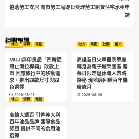
協助勞工安居 高市勞工局即日受理勞工租賃住宅承租申
請
相關報導
地方
消費
焦點
地方
焦點
社團
藝文
MUJI無印良品「四輪硬
高雄昔日火車醫院華麗
殼止滑拉桿箱」改款上
轉身為親子遊樂園區 開
市 回應旅行中的移動需
幕日限定退休職人帶路
求，推出四款尺寸與四
探秘 現地展回顧百年機
色選擇
廠歲月
2026-08-06
2026-08-06
地方
消費
焦點
高雄大遠百 引進義大利
百年油品品牌 國際食品
認證 提供不同的食用油
選擇