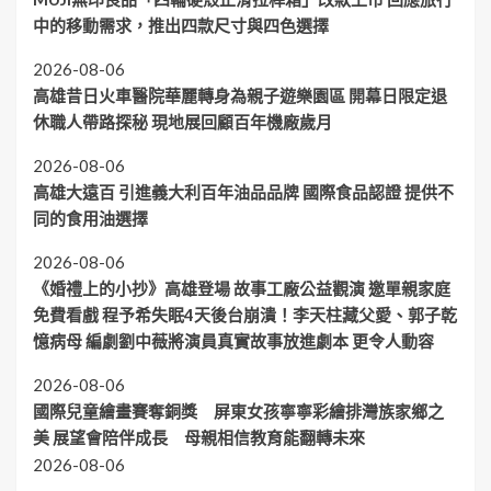
中的移動需求，推出四款尺寸與四色選擇
2026-08-06
高雄昔日火車醫院華麗轉身為親子遊樂園區 開幕日限定退
休職人帶路探秘 現地展回顧百年機廠歲月
2026-08-06
高雄大遠百 引進義大利百年油品品牌 國際食品認證 提供不
同的食用油選擇
2026-08-06
《婚禮上的小抄》高雄登場 故事工廠公益觀演 邀單親家庭
免費看戲 程予希失眠4天後台崩潰！李天柱藏父愛、郭子乾
憶病母 編劇劉中薇將演員真實故事放進劇本 更令人動容
2026-08-06
國際兒童繪畫賽奪銅獎 屏東女孩寧寧彩繪排灣族家鄉之
美 展望會陪伴成長 母親相信教育能翻轉未來
2026-08-06