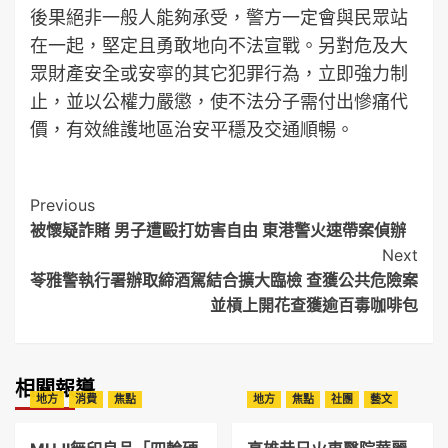
後果絕非一般人能夠承受，警方一定會與民眾站
在一起，堅定且勇敢地向不法宣戰。另對危及大
眾財產安全或安寧的其它犯罪行為，立即強力制
止，並以公權力嚴懲，使不法分子需付出慘痛代
價，有效維護地區治安平穩及交通順暢。
Post
Previous
被懷疑詐賭 男子遭毆打妨害自由 東港警火速帶案偵辦
Navigation
Next
苓雅警執行署辦取締酒駕結合擴大臨檢 查獲公共危險案
並槓上開花查獲逾百毒咖啡包
相關報導
地方
消費
焦點
地方
焦點
社團
藝文