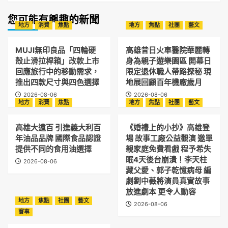
您可能有興趣的新聞
地方
消費
焦點
地方
焦點
社團
藝文
MUJI無印良品「四輪硬
高雄昔日火車醫院華麗轉
殼止滑拉桿箱」改款上市
身為親子遊樂園區 開幕日
回應旅行中的移動需求，
限定退休職人帶路探秘 現
推出四款尺寸與四色選擇
地展回顧百年機廠歲月
2026-08-06
2026-08-06
地方
消費
焦點
地方
焦點
社團
藝文
高雄大遠百 引進義大利百
《婚禮上的小抄》高雄登
年油品品牌 國際食品認證
場 故事工廠公益觀演 邀單
提供不同的食用油選擇
親家庭免費看戲 程予希失
眠4天後台崩潰！李天柱
2026-08-06
藏父愛、郭子乾憶病母 編
劇劉中薇將演員真實故事
放進劇本 更令人動容
地方
焦點
社團
藝文
2026-08-06
賽事