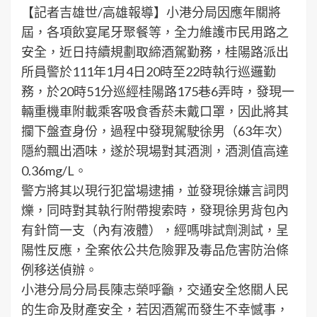
【記者吉雄世/高雄報導】小港分局因應年關將
屆，各項飲宴尾牙聚餐等，全力維護市民用路之
安全，近日持續規劃取締酒駕勤務，桂陽路派出
所員警於111年1月4日20時至22時執行巡邏勤
務，於20時51分巡經桂陽路175巷6弄時，發現一
輛重機車附載乘客吸食香菸未戴口罩，因此將其
攔下盤查身份，過程中發現駕駛徐男（63年次）
隱約飄出酒味，遂於現場對其酒測，酒測值高達
0.36mg/L。
警方將其以現行犯當場逮捕，並發現徐嫌言詞閃
爍，同時對其執行附帶搜索時，發現徐男背包內
有針筒一支（內有液體），經嗎啡試劑測試，呈
陽性反應，全案依公共危險罪及毒品危害防治條
例移送偵辦。
小港分局分局長陳志榮呼籲，交通安全悠關人民
的生命及財產安全，若因酒駕而發生不幸憾事，