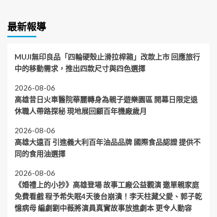
最新報導
MUJI無印良品「四輪硬殼止滑拉桿箱」改款上市 回應旅行
中的移動需求，推出四款尺寸與四色選擇
2026-08-06
高雄昔日火車醫院華麗轉身為親子遊樂園區 開幕日限定退
休職人帶路探秘 現地展回顧百年機廠歲月
2026-08-06
高雄大遠百 引進義大利百年油品品牌 國際食品認證 提供不
同的食用油選擇
2026-08-06
《婚禮上的小抄》高雄登場 故事工廠公益觀演 邀單親家庭
免費看戲 程予希失眠4天後台崩潰！李天柱藏父愛、郭子乾
憶病母 編劇劉中薇將演員真實故事放進劇本 更令人動容