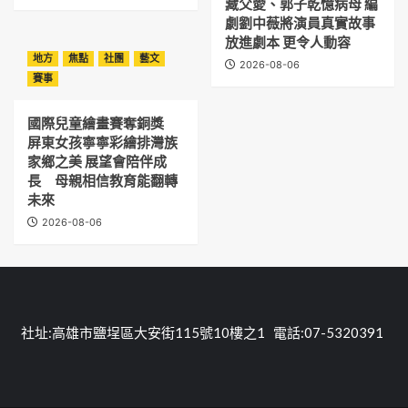
藏父愛、郭子乾憶病母 編
劇劉中薇將演員真實故事
放進劇本 更令人動容
地方
焦點
社團
藝文
2026-08-06
賽事
國際兒童繪畫賽奪銅獎
屏東女孩寧寧彩繪排灣族
家鄉之美 展望會陪伴成
長 母親相信教育能翻轉
未來
2026-08-06
社址:高雄市鹽埕區大安街115號10樓之1 電話:07-5320391