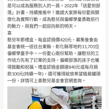
是可以成為服務別人的一員。2022年「送愛到部
落」計畫，持續推進中！邀請大家將每份愛與關
懷化為實際行動，成為憨兒與偏鄉學童勇敢前行
的動力，與我們一起迎向新的明天。
喜
憨兒年節禮盒，每盒認捐價420元，募集後會由
基金會統一送往台東縣、彰化縣等地約11,701位
偏鄉學童手中。一份愛心兩份幫助，讓憨兒的工
作培力先有了訂單的支持，偏鄉部落的孩子也獲
得鼓勵和祝福。禮盒認捐金額達840元或每月捐
款100元(持續一年)，還可獲得綻放希望植裁罐頭
一份，詳情可上喜憨兒基金會官網查詢。