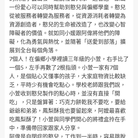
一份愛心可以同時幫助到憨兒與偏鄉學童。憨兒
從被服務者轉變為服務者，從資源消耗者轉變為
資源創造者，憨兒的生命被改造了，也改變心智
障礙者的價值。就如同小媛跟阿偉將他們的障
礙，化為勇氣與熱忱，並隨著「送愛到部落」擴
展到全台每個角落。
7個人！在偏鄉小學裡讀三年級的小萱，右手比了
一個5，左手再數了2根指頭。小萱一家有7個
人，是個貼心又懂事的孩子，大家庭物資比較缺
乏，平時少有機會吃點心。學校老師跟我們說，
小萱收到憨兒製作的點心時，並沒有直接「開
吃」，只是盤算著：巧克力餅乾我不要吃，要給
爺爺和弟弟，鳳梨酥我也要留起來，阿嬤最喜歡
吃鳳梨酥了！小萱與同學們開心的將禮盒拎在手
中，準備帶回家跟家人分享。
阿偉是自閉症的憨兒，工作到一半時，容易跳脫