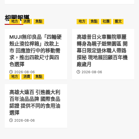
相關報導
地方
消費
焦點
地方
焦點
社團
藝文
MUJI無印良品「四輪硬
高雄昔日火車醫院華麗
殼止滑拉桿箱」改款上
轉身為親子遊樂園區 開
市 回應旅行中的移動需
幕日限定退休職人帶路
求，推出四款尺寸與四
探秘 現地展回顧百年機
色選擇
廠歲月
2026-08-06
2026-08-06
地方
消費
焦點
高雄大遠百 引進義大利
百年油品品牌 國際食品
認證 提供不同的食用油
選擇
2026-08-06