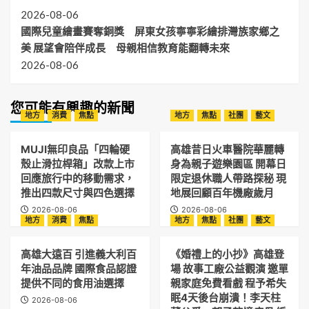
2026-08-06
國際兒童繪畫賽奪銅獎 屏東女孩寧寧彩繪排灣族家鄉之
美 展望會陪伴成長 母親相信教育能翻轉未來
2026-08-06
您可能有興趣的新聞
地方
消費
焦點
地方
焦點
社團
藝文
MUJI無印良品「四輪硬
高雄昔日火車醫院華麗轉
殼止滑拉桿箱」改款上市
身為親子遊樂園區 開幕日
回應旅行中的移動需求，
限定退休職人帶路探秘 現
推出四款尺寸與四色選擇
地展回顧百年機廠歲月
2026-08-06
2026-08-06
地方
消費
焦點
地方
焦點
社團
藝文
高雄大遠百 引進義大利百
《婚禮上的小抄》高雄登
年油品品牌 國際食品認證
場 故事工廠公益觀演 邀單
提供不同的食用油選擇
親家庭免費看戲 程予希失
眠4天後台崩潰！李天柱
2026-08-06