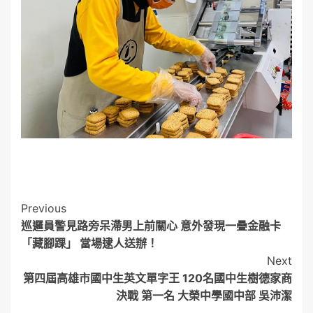
Post
Previous
巡邏員警見路旁呆滯男上前關心 意外發現一疊金融卡
Navigation
「藏腳踝」 當場逮人送辦！
Next
第四屆高雄市國中生英文單字王 120名國中生樹德家商
決戰 第一名 大榮中學國中部 吳沛潔