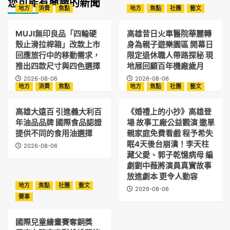
您可能有興趣的新聞
地方
消費
焦點
地方
焦點
社團
藝文
MUJI無印良品「四輪硬
高雄昔日火車醫院華麗轉
殼止滑拉桿箱」改款上市
身為親子遊樂園區 開幕日
回應旅行中的移動需求，
限定退休職人帶路探秘 現
推出四款尺寸與四色選擇
地展回顧百年機廠歲月
2026-08-06
2026-08-06
地方
消費
焦點
地方
焦點
社團
藝文
高雄大遠百 引進義大利百
《婚禮上的小抄》高雄登
年油品品牌 國際食品認證
場 故事工廠公益觀演 邀單
提供不同的食用油選擇
親家庭免費看戲 程予希失
眠4天後台崩潰！李天柱
2026-08-06
藏父愛、郭子乾憶病母 編
劇劉中薇將演員真實故事
放進劇本 更令人動容
地方
焦點
社團
藝文
2026-08-06
賽事
國際兒童繪畫賽奪銅獎