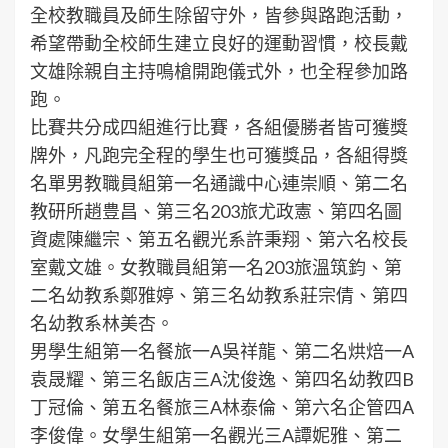
全校教職員及師生除留守外，皆參與路跑活動，
希望帶動全校師生建立良好的運動習慣，校長戴
文雄除親自主持鳴槍開跑儀式外，也全程參加路
跑。
比賽共分成四組進行比賽，各組優勝者皆可獲獎
牌外，凡跑完全程的學生也可獲獎品，各組得獎
名單男教職員組第一名通識中心連崇順、第二名
教研所趙豊昌、第三名203旅尤政憲、第四名圖
資處陳繼宗、第五名觀光系許秉翔、第六名校長
室戴文雄。女教職員組第一名203旅溫筑鈞、第
二名幼教系鄭雅婷、第三名幼教系莊宗倩、第四
名幼教系林美杏。
男學生組第一名餐旅一A吳祥龍、第二名烘焙一A
袁晟耀、第三名飯店三A沈俊逸、第四名幼教四B
丁冠倫、第五名餐旅三A林泰倫、第六名企管四A
李俊偉。女學生組第一名觀光三A譚妮雅、第二