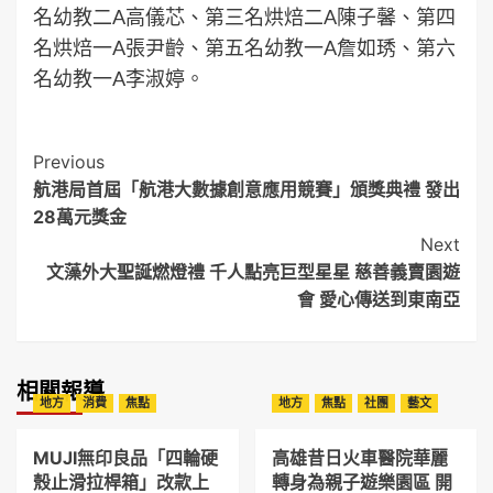
名幼教二A高儀芯、第三名烘焙二A陳子馨、第四
名烘焙一A張尹齡、第五名幼教一A詹如琇、第六
名幼教一A李淑婷。
Post
Previous
航港局首屆「航港大數據創意應用競賽」頒獎典禮 發出
Navigation
28萬元獎金
Next
文藻外大聖誕燃燈禮 千人點亮巨型星星 慈善義賣園遊
會 愛心傳送到東南亞
相關報導
地方
消費
焦點
地方
焦點
社團
藝文
MUJI無印良品「四輪硬
高雄昔日火車醫院華麗
殼止滑拉桿箱」改款上
轉身為親子遊樂園區 開