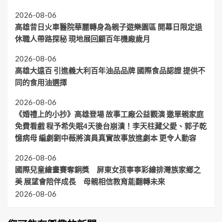
2026-08-06
高雄昔日火車醫院華麗轉身為親子遊樂園區 開幕日限定退
休職人帶路探秘 現地展回顧百年機廠歲月
2026-08-06
高雄大遠百 引進義大利百年油品品牌 國際食品認證 提供不
同的食用油選擇
2026-08-06
《婚禮上的小抄》高雄登場 故事工廠公益觀演 邀單親家庭
免費看戲 程予希失眠4天後台崩潰！李天柱藏父愛、郭子乾
憶病母 編劇劉中薇將演員真實故事放進劇本 更令人動容
2026-08-06
國際兒童繪畫賽奪銅獎 屏東女孩寧寧彩繪排灣族家鄉之
美 展望會陪伴成長 母親相信教育能翻轉未來
2026-08-06