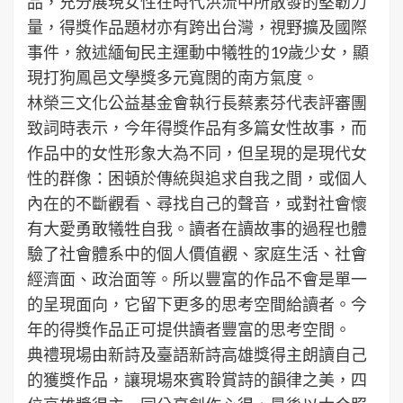
品，充分展現女性在時代洪流中所散發的堅韌力
量，得獎作品題材亦有跨出台灣，視野擴及國際
事件，敘述緬甸民主運動中犧牲的19歲少女，顯
現打狗鳳邑文學獎多元寬闊的南方氣度。
林榮三文化公益基金會執行長蔡素芬代表評審團
致詞時表示，今年得獎作品有多篇女性故事，而
作品中的女性形象大為不同，但呈現的是現代女
性的群像：困頓於傳統與追求自我之間，或個人
內在的不斷觀看、尋找自己的聲音，或對社會懷
有大愛勇敢犧牲自我。讀者在讀故事的過程也體
驗了社會體系中的個人價值觀、家庭生活、社會
經濟面、政治面等。所以豐富的作品不會是單一
的呈現面向，它留下更多的思考空間給讀者。今
年的得獎作品正可提供讀者豐富的思考空間。
典禮現場由新詩及臺語新詩高雄獎得主朗讀自己
的獲獎作品，讓現場來賓聆賞詩的韻律之美，四