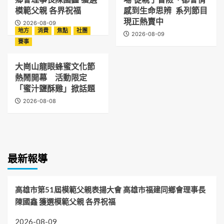
模範父親 各界祝福
感到生命思辨 系列節目
現正熱賣中
2026-08-09
地方
消費
焦點
社團
2026-08-09
賽事
大崗山龍眼蜂蜜文化節
熱鬧開幕 活動限定
「蜜汁鹽酥雞」掀話題
2026-08-08
最新報導
高雄市第51屆模範父親表揚大會 高雄市福建同鄉會理事長
陳國鑫 獲選模範父親 各界祝福
2026-08-09