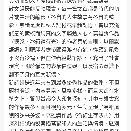
真切而動人，獲得評審青睞奪得小說高雄奬。
散文組最能反映現實，每一篇文章都是時代的切
片或生活的縮影，各自的人生故事有各自的精
彩，無論是處理私人記憶或集體記憶，皆以充滿
誠意的素樸而純真的文字觸動人心。高雄獎作品
〈聽說，冰箱裡有光〉的作者善於自嘲，以幽默
語調刻劃肥胖者處境顯得游刃有餘，從頭到尾幾
乎沒有冷場，但在作者輕鬆筆調下，寫出了社會
現實，關於偏差的表象價值觀，以及宿命意識下
翻不了身的巨大悲傷。
新詩組是近年來看到最多優秀作品的徵件，不但
題材廣泛、內容豐富、風格多樣，而且大都在水
準之上，質與量都令人印象深刻。其中高雄書寫
的作品最多，而且視角多元，生動呈現了高雄風
貌的多采多姿。高雄獎作品〈街貓生存法則〉用
深刻細膩的觀察描寫貓和人的生活與情境，區別