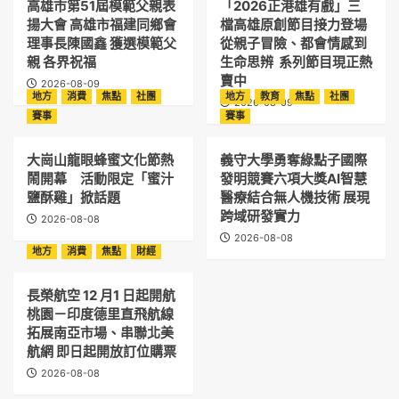
高雄市第51屆模範父親表
「2026正港雄有戲」三
揚大會 高雄市福建同鄉會
檔高雄原創節目接力登場
理事長陳國鑫 獲選模範父
從親子冒險、都會情感到
親 各界祝福
生命思辨 系列節目現正熱
賣中
2026-08-09
地方
消費
焦點
社團
地方
教育
焦點
社團
2026-08-09
賽事
賽事
大崗山龍眼蜂蜜文化節熱
義守大學勇奪綠點子國際
鬧開幕 活動限定「蜜汁
發明競賽六項大獎AI智慧
鹽酥雞」掀話題
醫療結合無人機技術 展現
跨域研發實力
2026-08-08
2026-08-08
地方
消費
焦點
財經
長榮航空 12 月1 日起開航
桃園－印度德里直飛航線
拓展南亞市場、串聯北美
航網 即日起開放訂位購票
2026-08-08