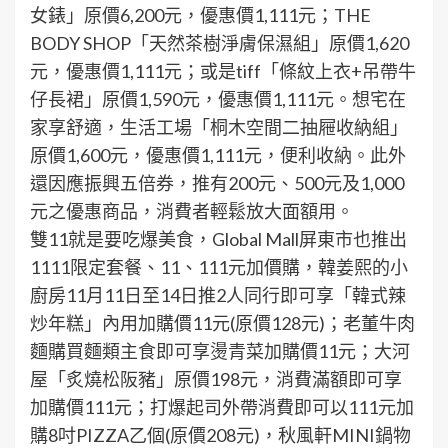
女錶」原價6,200元，優惠價1,111元；THE
BODY SHOP「天然茶樹淨膚保濕組」原價1,620
元，優惠價1,111元；或是tiff「條紋上衣+吊帶牛
仔長裙」原價1,590元，優惠價1,111元。想宅在
家享舒適，生活工場「桐木空間二抽屜收納組」
原價1,600元，優惠價1,111元，便利收納。此外
還因應振興五倍券，推有200元、500元及1,000
元之優惠商品，消費者輕鬆放大面額用。
雙11就是要吃爆美食，Global Mall屏東市也推出
1111限定套餐、11、111元加價購，韓姜熙的小
廚房11月11日至14日推2人同行即可享「韓式辣
炒年糕」內用加購價11元(原價128元)；老董牛肉
麵購買麵類主食即可享燙青菜加購價11元；大河
屋「炙燒松阪豬」原價198元，消費滿額即可享
加購價111元；打爆起司外帶消費即可以111元加
購8吋PIZZA乙個(原價208元)，秋風軒MINI鍋物