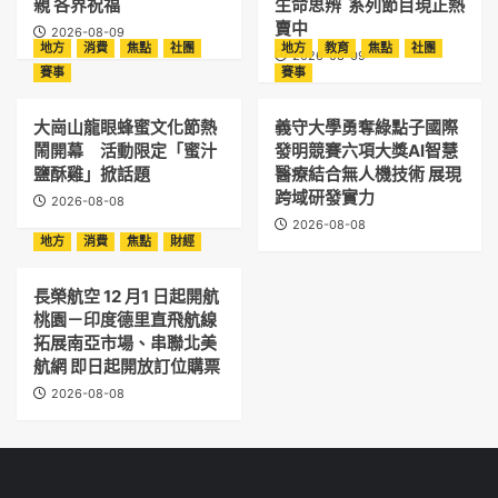
親 各界祝福
生命思辨 系列節目現正熱
賣中
2026-08-09
地方
消費
焦點
社團
地方
教育
焦點
社團
2026-08-09
賽事
賽事
大崗山龍眼蜂蜜文化節熱
義守大學勇奪綠點子國際
鬧開幕 活動限定「蜜汁
發明競賽六項大獎AI智慧
鹽酥雞」掀話題
醫療結合無人機技術 展現
跨域研發實力
2026-08-08
2026-08-08
地方
消費
焦點
財經
長榮航空 12 月1 日起開航
桃園－印度德里直飛航線
拓展南亞市場、串聯北美
航網 即日起開放訂位購票
2026-08-08