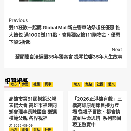
Post
Previous
雙11狂歡一起購 Global Mall新左營車站祭超狂優惠 推
Navigation
大禮包 滿1000送111點、會員獨家搶111購物金、優惠
下殺5折起
Next
蘇顯達自法返國35年獨奏會 提琴拉響35年人生故事
相關報導
地方
焦點
社團
賽事
地方
焦點
社團
藝文
高雄市第51屆模範父親
「2026正港雄有戲」三
表揚大會 高雄市福建同
檔高雄原創節目接力登
鄉會理事長陳國鑫 獲選
場 從親子冒險、都會情
模範父親 各界祝福
感到生命思辨 系列節目
現正熱賣中
2026-08-09
地方
消費
焦點
社團