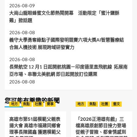
2026-08-09
大崗山龍眼蜂蜜文化節熱鬧開幕 活動限定「蜜汁鹽酥
雞」掀話題
2026-08-08
義守大學勇奪綠點子國際發明競賽六項大獎AI智慧醫療結
合無人機技術 展現跨域研發實力
2026-08-08
長榮航空 12 月1 日起開航桃園－印度德里直飛航線 拓展南
亞市場、串聯北美航網 即日起開放訂位購票
2026-08-08
您可能有興趣的新聞
地方
焦點
社團
賽事
地方
焦點
社團
藝文
高雄市第51屆模範父親表
「2026正港雄有戲」三
揚大會 高雄市福建同鄉會
檔高雄原創節目接力登場
理事長陳國鑫 獲選模範父
從親子冒險、都會情感到