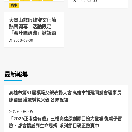
2026-08-09
賽事
大崗山龍眼蜂蜜文化節
熱鬧開幕 活動限定
「蜜汁鹽酥雞」掀話題
2026-08-08
最新報導
高雄市第51屆模範父親表揚大會 高雄市福建同鄉會理事長
陳國鑫 獲選模範父親 各界祝福
2026-08-09
「2026正港雄有戲」三檔高雄原創節目接力登場 從親子冒
險、都會情感到生命思辨 系列節目現正熱賣中