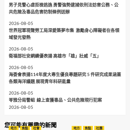
男子見警心虛拒檢逃逸 勇警強勢逮捕依刑法妨害公務、公
共危險及毒品危害防制條例送辦
2026-08-05
世界冠軍現聲勞工局深愛築夢市集 激勵身心障礙者在各領
域發光發熱
2026-08-05
衛福部社安網績優表揚 高雄市「雄」壯威「五」
2026-08-05
海委會表揚114年度大專生優良專題研究 5 件研究成果涵蓋
各類海洋議題 展現青年科研能量
2026-08-05
苓雅分局警組 線上查獲毒品、公共危險現行犯案
2026-08-05
您可能有興趣的新聞
地方
焦點
社會
地方
焦點
社團