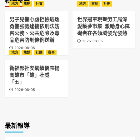
相關報導
地方
焦點
社會
地方
焦點
社團
男子見警心虛拒檢逃逸
世界冠軍現聲勞工局深
勇警強勢逮捕依刑法妨
愛築夢市集 激勵身心障
害公務、公共危險及毒
礙者在各領域發光發熱
品危害防制條例送辦
2026-08-05
2026-08-05
地方
焦點
社團
賽事
衛福部社安網績優表揚
高雄市「雄」壯威
「五」
2026-08-05
最新報導