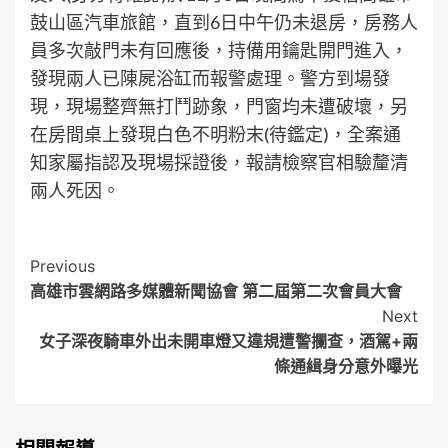
鼓山區汽車旅館，直到6日中午仍未退房，房務人
員多次敲門未有回應後，持備用鑰匙開門進入，
發現兩人已陳屍浴缸而報警處理。警方到場發
現，現場整齊無打鬥跡象，門窗均未遭破壞，另
在房間桌上發現白色不明粉末(待鑑定)，全案通
知家屬指認及現場採證後，報請檢察官相驗釐清
兩人死因。
Post
Previous
高雄市雲網路多媒體新聞協會 第二屆第二次會員大會
Navigation
Next
女子深夜騎車外出未開車燈又違規遭警攔查，酒駕+兩
條通緝身分意外曝光