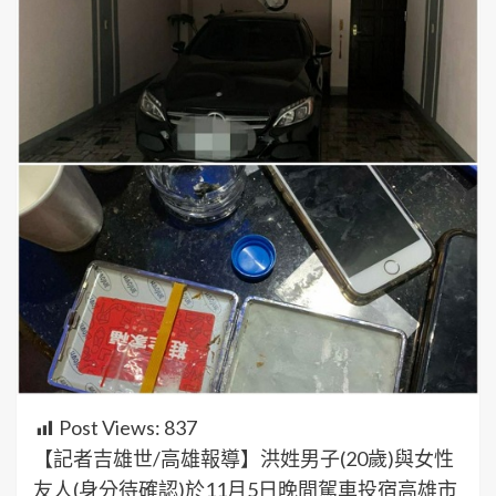
Post Views:
837
【記者吉雄世/高雄報導】洪姓男子(20歲)與女性
友人(身分待確認)於11月5日晚間駕車投宿高雄市