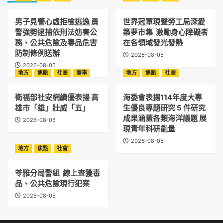
男子見警心虛拒檢逃逸 勇
世界冠軍現聲勞工局深愛
警強勢逮捕依刑法妨害公
築夢市集 激勵身心障礙者
務、公共危險及毒品危害
在各領域發光發熱
防制條例送辦
2026-08-05
2026-08-05
地方
焦點
社團
賽事
地方
焦點
社團
衛福部社安網績優表揚 高
海委會表揚114年度大專
雄市「雄」壯威「五」
生優良專題研究 5 件研究
成果涵蓋各類海洋議題 展
2026-08-05
現青年科研能量
2026-08-05
地方
焦點
社會
苓雅分局警組 線上查獲毒
品、公共危險現行犯案
2026-08-05