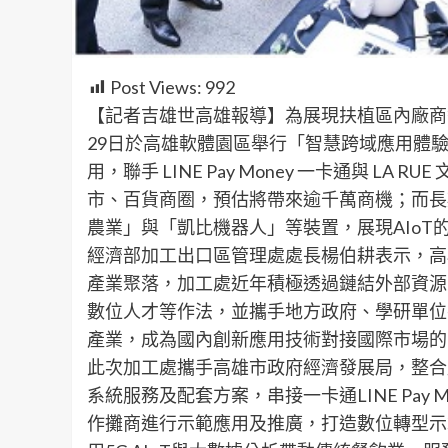
Post Views:
992
【記者吉雄世高雄報導】為展現扶植區內廠商
29日於高雄軟體園區舉行「智慧跨域應用體
用，聯手 LINE Pay Money 一卡通與 
市、百貨商圈，預估將帶來逾千萬商機；而長
農業」與「凱比機器人」等裝置，展現AIoT
經濟部加工出口區管理處處長楊伯耕表示，高
產業聚落，加工處近年積極透過鏈結外部資源
數位人才等作法，並攜手地方政府、學研單位
產業，成為國內創新應用技術對接國際市場的
此次加工處攜手高雄市政府經濟發展局，整合肚
系統服務及配套方案，串接一卡通LINE Pay 
作攤商進行示範應用及推廣，打造數位轉型示