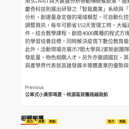
用5G AIoT與大數據分析帶動傳統餐飲業
慶奇科技則展出研發之「智栽農業」系統與「
分析，創建量身定做的場域模型，可自動化控
調整資訊，每年可節省152天管理工時，大幅
件，結合教學課程，創造4000萬種的程式
的學習培養目標，同時解決疫情下數位教育需
此外，活動現場亦展示7間大學與2家新創團隊
發能量，物色相關人才。另外亦邀請國巨、英
與產學界代表就高雄發展半導體產業的優勢與
Post
Previous
公車式小黃那瑪夏、桃源區就醫路線啟航
Navigation
相關報導
地方
消費
焦點
地方
焦點