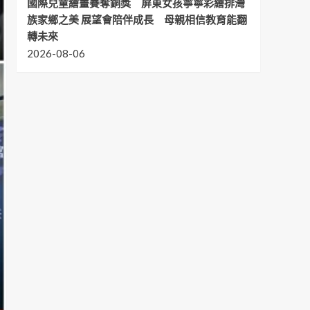
國際兒童繪畫賽奪銅獎 屏東女孩寧寧彩繪排灣
族家鄉之美 展望會陪伴成長 母親相信教育能翻
轉未來
2026-08-06