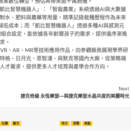
、服務業數位轉型，預估將帶來逾千萬商機。
凱比智慧機器人」：「智栽農業」系統透過AI與大數據
制水、肥料與農藥等用量，精準記錄栽種歷程作為未來
減低成本；而「凱比智慧機器人」透過多種AI與感測元
方塊組合設定，能依據各年齡層孩子的需求，提供循序漸進
求。
VR、AR、MR等技術應用作品，向參觀廠商展現學界研
特格、日月光、恩智浦、與默克等國內大廠，從策略端
人才需求，提供更多人才培育與產學合作方向。
Next
捷克奇緣 永恆摩瑟―與捷克摩瑟水晶共度的美麗時光
社團
藝文
地方
消費
焦點