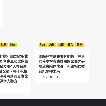
社團
藝文
地方
焦點
社團
藝文
賽事
小抄》高雄登場 故
國際兒童繪畫賽奪銅獎 屏東
觀演 邀單親家庭免
女孩寧寧彩繪排灣族家鄉之美
予希失眠4天後台崩
展望會陪伴成長 母親相信教
藏父愛、郭子乾憶
育能翻轉未來
劉中薇將演員真實故
2026-08-06
 更令人動容
6