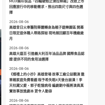
MUJI無印良品「四輪硬殼止滑拉桿箱」改款上市
回應旅行中的移動需求，推出四款尺寸與四色選
擇
2026-08-06
高雄昔日火車醫院華麗轉身為親子遊樂園區 開幕
日限定退休職人帶路探秘 現地展回顧百年機廠歲
月
2026-08-06
高雄大遠百 引進義大利百年油品品牌 國際食品認
證 提供不同的食用油選擇
2026-08-06
《婚禮上的小抄》高雄登場 故事工廠公益觀演 邀
單親家庭免費看戲 程予希失眠4天後台崩潰！李
天柱藏父愛、郭子乾憶病母 編劇劉中薇將演員真
實故事放進劇本 更令人動容
2026-08-06