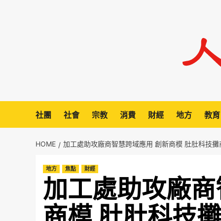
Skip
to
content
社團
社會
宗教
消費
財經
地方
教育
HOME
加工處助攻廠商智慧跨域應用 創新商模 肚肚科技
地方
焦點
財經
加工處助攻廠商
商模 肚肚科技