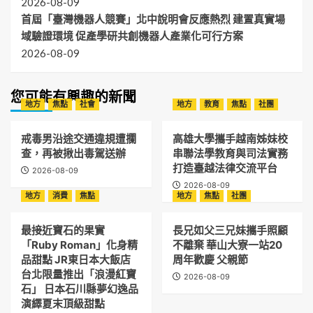
2026-08-09
首屆「臺灣機器人競賽」北中說明會反應熱烈 建置真實場
域驗證環境 促產學研共創機器人產業化可行方案
2026-08-09
您可能有興趣的新聞
地方
焦點
社會
地方
教育
焦點
社團
戒毒男沿途交通違規遭攔
高雄大學攜手越南姊妹校
查，再被揪出毒駕送辦
串聯法學教育與司法實務
打造臺越法律交流平台
2026-08-09
2026-08-09
地方
消費
焦點
地方
焦點
社團
最接近寶石的果實
長兄如父三兄妹攜手照顧
「Ruby Roman」化身精
不離棄 華山大寮一站20
品甜點 JR東日本大飯店
周年歡慶 父親節
台北限量推出「浪漫紅寶
2026-08-09
石」 日本石川縣夢幻逸品
演繹夏末頂級甜點