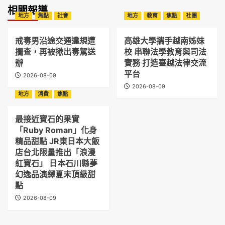
相關報導
地方
焦點
社會
地方
教育
焦點
社團
戒毒男沿途交通違規遭
高雄大學攜手越南姊妹
攔查，再被揪出毒駕送
校 串聯法學教育與司法
辦
實務 打造臺越法律交流
平台
2026-08-09
2026-08-09
地方
消費
焦點
最接近寶石的果實
「Ruby Roman」化身
精品甜點 JR東日本大飯
店台北限量推出「浪漫
紅寶石」 日本石川縣夢
幻逸品演繹夏末頂級甜
點
2026-08-09