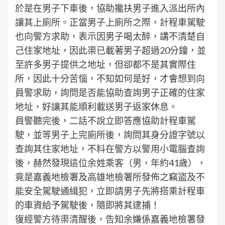
於是在男子下車後，協助攙扶男子進入派出所內
讓其上廁所。正當男子上廁所之際，計程車駕駛
也向警方求助，表示因男子喝太醉，講不清楚自
己住家地址，因此渠已載著男子超過20分鐘，並
至許多男子提供之地址，但卻都不是其實際住
所，因此十分苦惱，不知如何是好，才會想到向
員警求助，詢問是否能協助查詢男子正確的住家
地址，好讓其能順利載送男子返家休息。
員警聽完後，二話不說立即答應協助計程車駕
駛，並等男子上完廁所後，詢問其身分證字號以
查詢其住家地址，不料在警方以警用小電腦查詢
後，赫然發現這位余姓乘客（男，年約41歲），
竟是嘉義地檢署及高雄地檢署所發佈之竊盜及不
能安全駕駛通緝犯，立即請男子先將搭乘計程車
的車資給予駕駛後，隨即將其逮捕！
復經警方待渠清醒後，告知余嫌係嘉義地檢署發