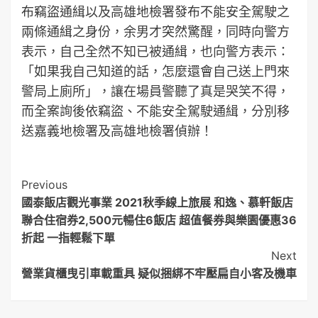
布竊盜通緝以及高雄地檢署發布不能安全駕駛之
兩條通緝之身份，余男才突然驚醒，同時向警方
表示，自己全然不知已被通緝，也向警方表示：
「如果我自己知道的話，怎麼還會自己送上門來
警局上廁所」，讓在場員警聽了真是哭笑不得，
而全案詢後依竊盜、不能安全駕駛通緝，分別移
送嘉義地檢署及高雄地檢署偵辦！
Post
Previous
國泰飯店觀光事業 2021秋季線上旅展 和逸、慕軒飯店
Navigation
聯合住宿券2,500元暢住6飯店 超值餐券與樂園優惠36
折起 一指輕鬆下單
Next
營業貨櫃曳引車載重具 疑似捆綁不牢壓扁自小客及機車