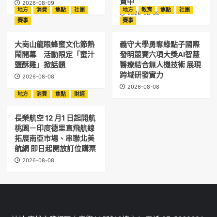
賣中
2026-08-09
地方
消費
焦點
社團
地方
教育
焦點
社團
2026-08-09
賽事
賽事
大崗山龍眼蜂蜜文化節熱
義守大學勇奪綠點子國際
鬧開幕 活動限定「蜜汁
發明競賽六項大獎AI智慧
鹽酥雞」掀話題
醫療結合無人機技術 展現
跨域研發實力
2026-08-08
2026-08-08
地方
消費
焦點
財經
長榮航空 12 月1 日起開航
桃園－印度德里直飛航線
拓展南亞市場、串聯北美
航網 即日起開放訂位購票
2026-08-08