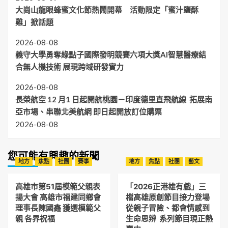
大崗山龍眼蜂蜜文化節熱鬧開幕 活動限定「蜜汁鹽酥
雞」掀話題
2026-08-08
義守大學勇奪綠點子國際發明競賽六項大獎AI智慧醫療結
合無人機技術 展現跨域研發實力
2026-08-08
長榮航空 12 月1 日起開航桃園－印度德里直飛航線 拓展南
亞市場、串聯北美航網 即日起開放訂位購票
2026-08-08
您可能有興趣的新聞
地方
焦點
社團
賽事
地方
焦點
社團
藝文
高雄市第51屆模範父親表
「2026正港雄有戲」三
揚大會 高雄市福建同鄉會
檔高雄原創節目接力登場
理事長陳國鑫 獲選模範父
從親子冒險、都會情感到
親 各界祝福
生命思辨 系列節目現正熱