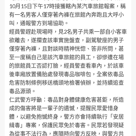
10月15日下午17時接獲轄內某汽車旅館報案，稱
有一名男客人僅穿著內褲在旅館內奔跑且大呼小
叫，通報警方到場協助。
經員警趕赴現場時，見2名男子共乘一部自小客車
欲離去，遂攔查該車實施盤查，副駕駛座的男子
僅穿著內褲，且對談時精神恍惚、答非所問，甚
至一度稱自己是該汽車旅館的員工，卻慘遭在場
的旅館員工否認打臉，經員警查看車內，於該車
後車廂放置備胎處發現毒品咖啡包，全案依毒品
危害防制條例移送橋頭地檢署偵辦，並持續追查
毒品源頭。
仁武警方呼籲：毒品對身體健康危害甚鉅，所造
成的傷害將是一輩子的遺憾，提醒民眾愛惜身
體，以避免抱憾終身，警方亦會持續執行「安居
緝毒」專案，保護民眾免於毒害。民眾若發現疑
為從事不法行為，應隨時向警方反映，與警方共