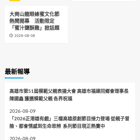
大崗山龍眼蜂蜜文化節
熱鬧開幕 活動限定
「蜜汁鹽酥雞」掀話題
2026-08-08
最新報導
高雄市第51屆模範父親表揚大會 高雄市福建同鄉會理事長
陳國鑫 獲選模範父親 各界祝福
2026-08-09
「2026正港雄有戲」三檔高雄原創節目接力登場 從親子冒
險、都會情感到生命思辨 系列節目現正熱賣中
2026-08-09