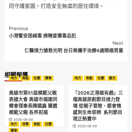
同守護家園，打造安全無虞的居住環境。
Post
Previous
小港警安居緝毒 拂曉查獲毒品犯
Navigation
Next
仁醫接力搶救光明 台日美攜手治療4歲眼癌男童
相關報導
地方
焦點
社團
賽事
地方
焦點
社團
藝文
高雄市第51屆模範父親
「2026正港雄有戲」三
表揚大會 高雄市福建同
檔高雄原創節目接力登
鄉會理事長陳國鑫 獲選
場 從親子冒險、都會情
模範父親 各界祝福
感到生命思辨 系列節目
現正熱賣中
2026-08-09
地方
消費
焦點
社團
2026-08-09
賽事