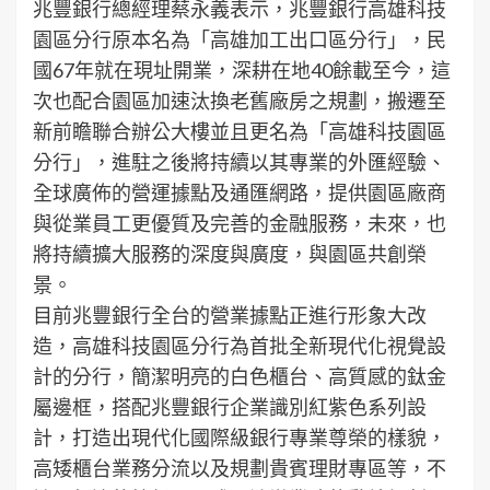
兆豐銀行總經理蔡永義表示，兆豐銀行高雄科技
園區分行原本名為「高雄加工出口區分行」，民
國67年就在現址開業，深耕在地40餘載至今，這
次也配合園區加速汰換老舊廠房之規劃，搬遷至
新前瞻聯合辦公大樓並且更名為「高雄科技園區
分行」，進駐之後將持續以其專業的外匯經驗、
全球廣佈的營運據點及通匯網路，提供園區廠商
與從業員工更優質及完善的金融服務，未來，也
將持續擴大服務的深度與廣度，與園區共創榮
景。
目前兆豐銀行全台的營業據點正進行形象大改
造，高雄科技園區分行為首批全新現代化視覺設
計的分行，簡潔明亮的白色櫃台、高質感的鈦金
屬邊框，搭配兆豐銀行企業識別紅紫色系列設
計，打造出現代化國際級銀行專業尊榮的樣貌，
高矮櫃台業務分流以及規劃貴賓理財專區等，不