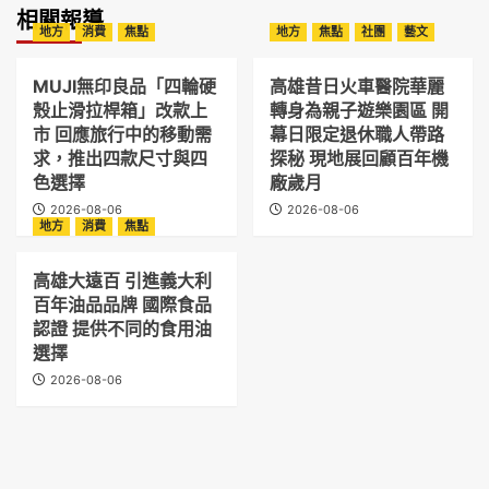
相關報導
地方
消費
焦點
地方
焦點
社團
藝文
MUJI無印良品「四輪硬
高雄昔日火車醫院華麗
殼止滑拉桿箱」改款上
轉身為親子遊樂園區 開
市 回應旅行中的移動需
幕日限定退休職人帶路
求，推出四款尺寸與四
探秘 現地展回顧百年機
色選擇
廠歲月
2026-08-06
2026-08-06
地方
消費
焦點
高雄大遠百 引進義大利
百年油品品牌 國際食品
認證 提供不同的食用油
選擇
2026-08-06