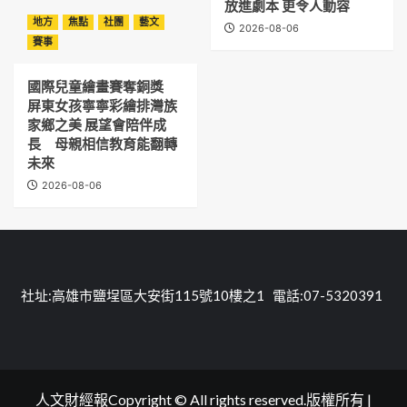
放進劇本 更令人動容
地方
焦點
社團
藝文
2026-08-06
賽事
國際兒童繪畫賽奪銅獎
屏東女孩寧寧彩繪排灣族
家鄉之美 展望會陪伴成
長 母親相信教育能翻轉
未來
2026-08-06
社址:高雄市鹽埕區大安街115號10樓之1 電話:07-5320391
人文財經報Copyright © All rights reserved.版權所有
|