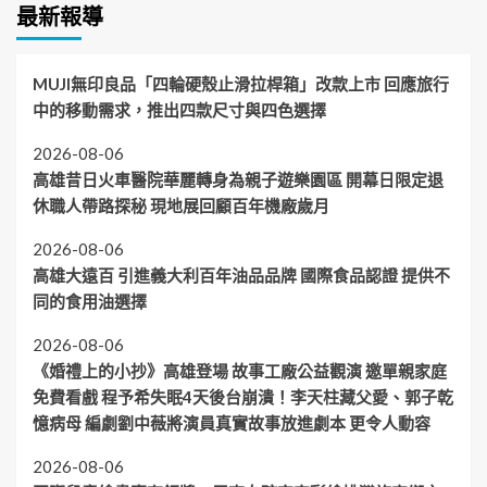
最新報導
MUJI無印良品「四輪硬殼止滑拉桿箱」改款上市 回應旅行
中的移動需求，推出四款尺寸與四色選擇
2026-08-06
高雄昔日火車醫院華麗轉身為親子遊樂園區 開幕日限定退
休職人帶路探秘 現地展回顧百年機廠歲月
2026-08-06
高雄大遠百 引進義大利百年油品品牌 國際食品認證 提供不
同的食用油選擇
2026-08-06
《婚禮上的小抄》高雄登場 故事工廠公益觀演 邀單親家庭
免費看戲 程予希失眠4天後台崩潰！李天柱藏父愛、郭子乾
憶病母 編劇劉中薇將演員真實故事放進劇本 更令人動容
2026-08-06