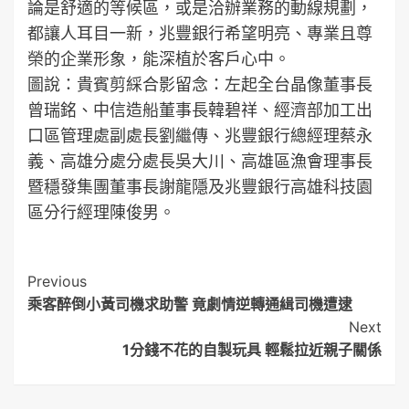
論是舒適的等候區，或是洽辦業務的動線規劃，
都讓人耳目一新，兆豐銀行希望明亮、專業且尊
榮的企業形象，能深植於客戶心中。
圖說：貴賓剪綵合影留念：左起全台晶像董事長
曾瑞銘、中信造船董事長韓碧祥、經濟部加工出
口區管理處副處長劉繼傳、兆豐銀行總經理蔡永
義、高雄分處分處長吳大川、高雄區漁會理事長
暨穩發集團董事長謝龍隱及兆豐銀行高雄科技園
區分行經理陳俊男。
Post
Previous
乘客醉倒小黃司機求助警 竟劇情逆轉通緝司機遭逮
Navigation
Next
1分錢不花的自製玩具 輕鬆拉近親子關係