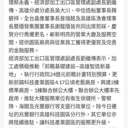
理蔡永義、經濟部加工出口區管理處副處長劉繼
傳、高雄分處分處長吳大川、中信造船董事長韓
碧祥、全台晶像董事長曾瑞銘及高雄區漁會理事
長暨穩發集團董事長謝龍隱皆共同出席剪綵，慶
賀分行喬遷更名，嶄新明亮的營業大廳及服務空
間，提供園區廠商與從業員工獲得更優質及完善
的金融服務。
經濟部加工出口區管理處副處長劉繼傳表示，加
工處積極推動「前瞻基礎建設—高雄智造新基
地」，執行行政院24億元前瞻計畫特別預算，更
新前鎮科技產業園區4.17公頃老舊廠房，興建2棟
標準廠房、1棟聯合辦公大樓。聯合辦公大樓率先
啟用，進駐大樓服務單位有衛生保健所、警察
隊、海關及兆豐銀行等支援行政單位，除今日遷
址的兆豐銀行高雄科技園區分行外，其它單位亦
將陸續進駐，讓科技產業園區的服務更升級。