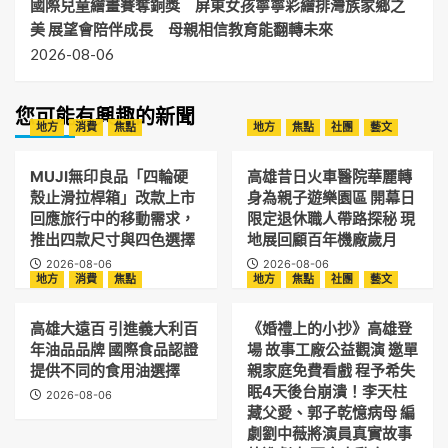
國際兒童繪畫賽奪銅獎 屏東女孩寧寧彩繪排灣族家鄉之
美 展望會陪伴成長 母親相信教育能翻轉未來
2026-08-06
您可能有興趣的新聞
地方
消費
焦點
地方
焦點
社團
藝文
MUJI無印良品「四輪硬
高雄昔日火車醫院華麗轉
殼止滑拉桿箱」改款上市
身為親子遊樂園區 開幕日
回應旅行中的移動需求，
限定退休職人帶路探秘 現
推出四款尺寸與四色選擇
地展回顧百年機廠歲月
2026-08-06
2026-08-06
地方
消費
焦點
地方
焦點
社團
藝文
高雄大遠百 引進義大利百
《婚禮上的小抄》高雄登
年油品品牌 國際食品認證
場 故事工廠公益觀演 邀單
提供不同的食用油選擇
親家庭免費看戲 程予希失
眠4天後台崩潰！李天柱
2026-08-06
藏父愛、郭子乾憶病母 編
劇劉中薇將演員真實故事