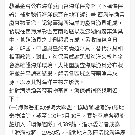
教基金會公布海洋委員會海洋保育署（下稱海保
署）補助執行海洋保育在地守護計畫-西海岸漁業
廢棄物圖鑑，記錄臺灣西海岸的廢棄漁具組成，
發現在西海岸彰雲嘉南地區以及澎湖的廢棄漁具
中，養殖漁具之比例超過五成，另收錄包含日
本、韓國、中國與臺灣的養殖浮具、替代浮具和
相關政策。對此，海保署感謝黑潮海洋文教基金
會為維護海洋環境，大範圍調查海岸漁具分布狀
況並分享調查結果，釐清各區域之廢棄漁具來
源，以及其對海洋生物之影響。
針對清除漁業廢棄物事宜，海保署補充說明如
下：
(一)海保署推動淨海大聯盟，協助辦理海(漂)底廢
棄物清除，截至110年9月30日，累計召募各類船
舶加入「環保艦隊」4,589艘、潛水愛好者成為
「潛海戰將」2,953名，補助地方政府清除海洋廢