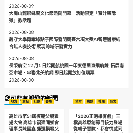
2026-08-09
大崗山龍眼蜂蜜文化節熱鬧開幕 活動限定「蜜汁鹽酥
雞」掀話題
2026-08-08
義守大學勇奪綠點子國際發明競賽六項大獎AI智慧醫療結
合無人機技術 展現跨域研發實力
2026-08-08
長榮航空 12 月1 日起開航桃園－印度德里直飛航線 拓展南
亞市場、串聯北美航網 即日起開放訂位購票
2026-08-08
您可能有興趣的新聞
地方
焦點
社團
賽事
地方
焦點
社團
藝文
高雄市第51屆模範父親表
「2026正港雄有戲」三
揚大會 高雄市福建同鄉會
檔高雄原創節目接力登場
理事長陳國鑫 獲選模範父
從親子冒險、都會情感到