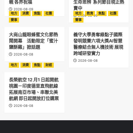
親 各界祝福
生命思辨 系列節目現正熱
賣中
2026-08-09
地方
消費
焦點
社團
地方
教育
焦點
社團
2026-08-09
賽事
賽事
大崗山龍眼蜂蜜文化節熱
義守大學勇奪綠點子國際
鬧開幕 活動限定「蜜汁
發明競賽六項大獎AI智慧
鹽酥雞」掀話題
醫療結合無人機技術 展現
跨域研發實力
2026-08-08
2026-08-08
地方
消費
焦點
財經
長榮航空 12 月1 日起開航
桃園－印度德里直飛航線
拓展南亞市場、串聯北美
航網 即日起開放訂位購票
2026-08-08