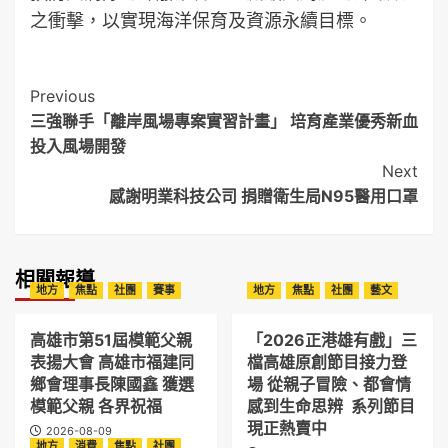
之衝擊，以實現海洋保育及資源永續目標。
Post
Previous
三強聯手「離岸風場專案實習計畫」 培育產業優秀新血
Navigation
投入風場開發
Next
感謝明業科技公司 捐贈衛生局N95醫用口罩
相關報導
地方
焦點
社團
賽事
地方
焦點
社團
藝文
高雄市第51屆模範父親
「2026正港雄有戲」三
表揚大會 高雄市福建同
檔高雄原創節目接力登
鄉會理事長陳國鑫 獲選
場 從親子冒險、都會情
模範父親 各界祝福
感到生命思辨 系列節目
現正熱賣中
2026-08-09
地方
消費
焦點
社團