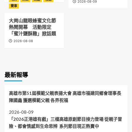
2026-08-09
賽事
大崗山龍眼蜂蜜文化節
熱鬧開幕 活動限定
「蜜汁鹽酥雞」掀話題
2026-08-08
最新報導
高雄市第51屆模範父親表揚大會 高雄市福建同鄉會理事長
陳國鑫 獲選模範父親 各界祝福
2026-08-09
「2026正港雄有戲」三檔高雄原創節目接力登場 從親子冒
險、都會情感到生命思辨 系列節目現正熱賣中