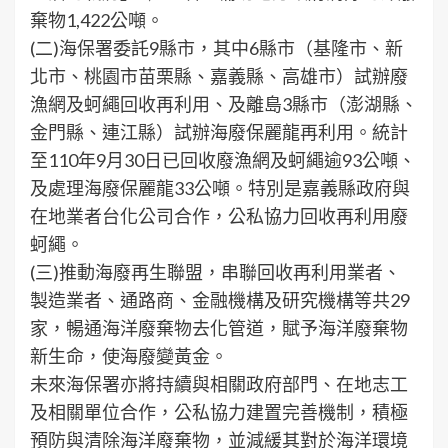
棄物1,422公噸。
(二)海保署委託9縣市，其中6縣市（基隆市、新
北市、桃園市苗栗縣、嘉義縣、高雄市）試辦廢
漁網及蚵繩回收再利用、及離島3縣市（澎湖縣、
金門縣、連江縣）試辦海廢保麗龍再利用。統計
至110年9月30日已回收廢漁網及蚵繩逾93公噸、
及處理海廢保麗龍33公噸。特別是嘉義縣政府與
在地業者台化公司合作，公私協力回收再利用廢
蚵繩。
(三)推動海廢再生聯盟，串聯回收再利用業者、
製造業者、通路商、金融機構及研究機構等共29
家，暢通海洋廢棄物去化管道，賦予海洋廢棄物
新生命，使海廢變黃金。
未來海保署亦將持續與相關政府部門、在地志工
及相關單位合作，公私協力建置完善機制，積極
預防與清除海洋廢棄物，並減緩其對於海洋環境