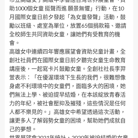
助1000個女童 挺聲而進 願景無懼」行動，在10
月國際女童日前夕發起「為女童發聲」活動，鼓
勵以班級、處室為單位，放置65個捐款箱、邀請
全校師生共同資助女童，讓她們有受教育的機
會。
高雄女中連續四年響應展望會資助兒童計畫，全
創社社員們在國際女童日前夕聽完女童生命教育
講座後，一起寫卡片鼓勵女童。全創社社長李羿
萱表示：「在優渥環境下生長的我們，很難想像
身處不利環境中的女童們，面臨多大的困境，她
們無法上學、被迫提早結婚，在本該綻放青春活
力的年紀，被社會壓抑及摧殘，這些情況是任何
人都不樂見的。」高雄女中希望透過這次活動，
讓更多人了解弱勢女童的困境，幫助她們成就自
己的夢想。
世界展望會2021年統計，2020年被迫結婚的女童