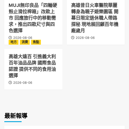
MUJI無印良品「四輪硬
高雄昔日火車醫院華麗
殼止滑拉桿箱」改款上
轉身為親子遊樂園區 開
市 回應旅行中的移動需
幕日限定退休職人帶路
求，推出四款尺寸與四
探秘 現地展回顧百年機
色選擇
廠歲月
2026-08-06
2026-08-06
地方
消費
焦點
高雄大遠百 引進義大利
百年油品品牌 國際食品
認證 提供不同的食用油
選擇
2026-08-06
最新報導