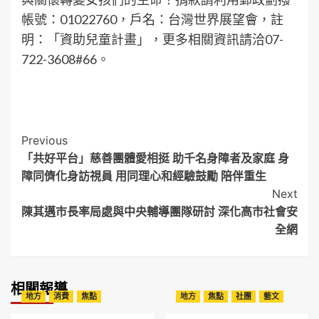
帳號：01022760，戶名：台灣世界展望會，註
明：「資助兒童計畫」，更多相關資訊請洽07-
722-3608#66。
Post
Previous
「共好平台」慈善團體愛相挺 助千名身障者及家庭 身
Navigation
障同儕化身訪視員 用同理心和經驗鼓勵 陪伴重生
Next
陳其邁市長率局處與中央輔導團隊研討 深化高市社會安
全網
相關報導
地方
消費
焦點
地方
焦點
社團
藝文