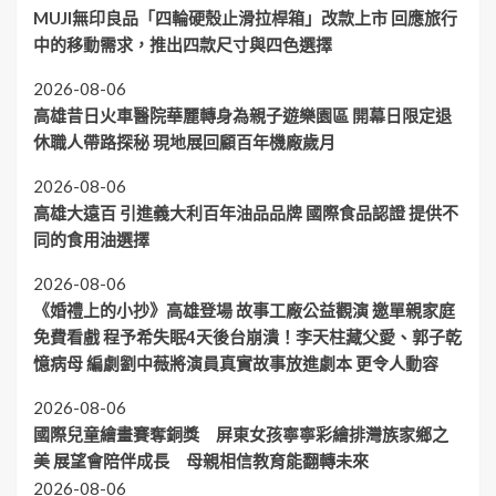
MUJI無印良品「四輪硬殼止滑拉桿箱」改款上市 回應旅行
中的移動需求，推出四款尺寸與四色選擇
2026-08-06
高雄昔日火車醫院華麗轉身為親子遊樂園區 開幕日限定退
休職人帶路探秘 現地展回顧百年機廠歲月
2026-08-06
高雄大遠百 引進義大利百年油品品牌 國際食品認證 提供不
同的食用油選擇
2026-08-06
《婚禮上的小抄》高雄登場 故事工廠公益觀演 邀單親家庭
免費看戲 程予希失眠4天後台崩潰！李天柱藏父愛、郭子乾
憶病母 編劇劉中薇將演員真實故事放進劇本 更令人動容
2026-08-06
國際兒童繪畫賽奪銅獎 屏東女孩寧寧彩繪排灣族家鄉之
美 展望會陪伴成長 母親相信教育能翻轉未來
2026-08-06