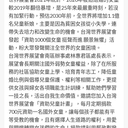
較2019年翻倍暴增，是25年來最嚴重時刻，若沒
有加緊行動，預估2030年前，全世界將增加1.1億
名兒童新娘，主要是因為貧困女孩從小失學，連
帶失去培力和改變生命的機會。台灣世界展望會
發起「資助1000個女童 挺聲而進 願景無懼」活
動，盼大眾發聲關注全世界的女童困境。
台灣世界展望會南區辦事處林惠君區處長表示，
展望會長期關注國外弱勢女童權益，除了在所服
務的社區協助女童上學、培育青年志工，降低童
婚比例與倡導兒童保護、權利等相關工作，更提
供女孩與婦女各項職能生計訓練，幫助她們學習
一技之長，活出自我生命價值。邀請您加入台灣
世界展望會「資助兒童計畫」，每月定期捐款
700元資助一名國外女童，讓每個孩子都能有平
等受教的機會，且有選擇人生道路的權利，用愛
與關懷轉變女孩們的生命！捐款請利用郵政劃撥