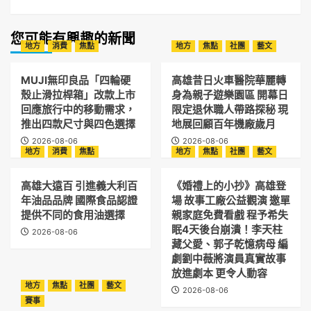
您可能有興趣的新聞
地方
消費
焦點
地方
焦點
社團
藝文
MUJI無印良品「四輪硬
高雄昔日火車醫院華麗轉
殼止滑拉桿箱」改款上市
身為親子遊樂園區 開幕日
回應旅行中的移動需求，
限定退休職人帶路探秘 現
推出四款尺寸與四色選擇
地展回顧百年機廠歲月
2026-08-06
2026-08-06
地方
消費
焦點
地方
焦點
社團
藝文
高雄大遠百 引進義大利百
《婚禮上的小抄》高雄登
年油品品牌 國際食品認證
場 故事工廠公益觀演 邀單
提供不同的食用油選擇
親家庭免費看戲 程予希失
眠4天後台崩潰！李天柱
2026-08-06
藏父愛、郭子乾憶病母 編
劇劉中薇將演員真實故事
放進劇本 更令人動容
地方
焦點
社團
藝文
2026-08-06
賽事