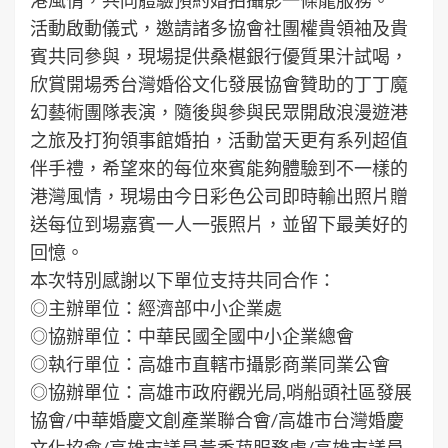
活動啟動儀式，邀請諸多協會社團權貴領袖及貴
賓共同參與，現場提供桑椹銀行優質果汁試喝，
欣賞開場秀台灣婚俗文化發展協會贊助的丁丁魔
幻藝術團隊表演，隨後與參與民眾開啟浪漫遊港
之旅及打狗領事館婚拍，活動當天更有系列超值
伴手禮，希望來的每位來賓能夠體驗到不一樣的
港灣風情，現場由今日彩色公司即時輸出照片贈
送每位到場嘉賓一人一張照片，並留下最美好的
回憶。
本次特別感謝以下單位支持共同合作：
◎主辦單位：經濟部中小企業處
◎協辦單位：中華民國全國中小企業總會
◎執行單位：高雄市直轄市攝影商業同業公會
◎協辦單位：高雄市政府觀光局,哨船頭社區發展
協會/中華婚慶文創產業聯合會/高雄市台灣婚慶
文化協會/高雄市議員黃香菽服務處/高雄市議員