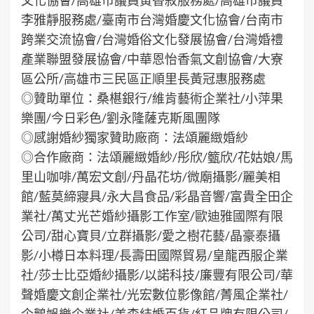
李雅靜服務處/臺南市台灣婚慶文化協會/台南市
跨業交流協會/台灣婚俗文化發展協會/台灣婚禮
產業聯盟發展協會/中華恩怡香氣文創協會/大寮
區公所/高雄市三民區正順里長黃冠惠服務處
◎贊助單位：桑椹銀行/維肯藝術企業社/小萍果
樂團/今日彩色/劉永隆薩克斯風團隊
◎感謝婚紗獨家贊助廠商：法頌麗緻婚紗
◎合作廠商：法頌麗緻婚紗/彤欣/籈欣/花姑娘/馬
里山咖啡/萬宏文創/丹晶花坊/微廟攝影/麗美相
館/藍莫締寢具/永大昌食品/彩晶音響/富貴全田企
業社/萬丈光芒婚紗攝影工作室/歐迪雅國際有限
公司/甜心寶貝/立群攝影/愛之樹花藝/晶豪泰攝
影/小樽日本料理/長壽田國際貿易/皇龍西服企業
社/莎士比亞婚紗攝影/以諾科技/廉豐有限公司/華
聲婚慶文創企業社/光宏數位影像館/菁風企業社/
企鵝娛樂企業社/美森結婚百貨/紅品牌有限公司/