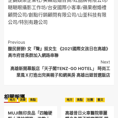
瞇瞇眼攝影工作坊/台安國際小客車/蘋果樹婚禮
顧問公司/創點行銷顧問有限公司/山釜科技有限
公司/特別有趣公司
Post
Previous
酸民掰掰! 女『聲』挺女生 《2021國際女孩日在高雄》
Navigation
高市府首長群加入網路串聯
Next
高雄新開幕飯店「天子閣TENZ-GO HOTEL」 時尚工
業風Ｘ打造出完美親子和網美房 高雄出遊首選飯店
相關報導
地方
消費
焦點
地方
焦點
社團
藝文
MUJI無印良品「四輪硬
高雄昔日火車醫院華麗