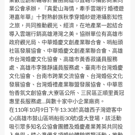
業公會承辦，『真愛山海情，牽手雲端行 婚禮遊
港嘉年華』十對熟齡族秋季穿婚紗遊港攝影知性
之旅，共同推動觀光、經濟，在地產業一起結合
導入雲端行銷高雄港灣之美。協辦單位有高雄市
政府觀光局、中華婚慶文創產業聯合會、哨船頭
社區發展協會、中華婚慶文創產業聯合會、高雄
市台灣婚慶文化協會、高雄市黃香菽議員服務
處、高雄市李雅靜議員服務處、臺南市台灣婚慶
文化協會、台南市跨業交流協會、台灣婚俗文化
發展協會、台灣婚禮產業聯盟發展協會、中華恩
怡香氛文創協會,大寮區公所、三民區正順里黃冠
惠里長服務處…與數十家中小企業廠商。
在110年10月9日下午13:30於高雄西子灣遊客中
心(高雄市鼓山區哨船街30號)盛大登場，該活動
吸引眾多知名公協會團體及婚慶產業菁英共同投
入參與，精心準備多項婚紗體驗導覽活動，推動