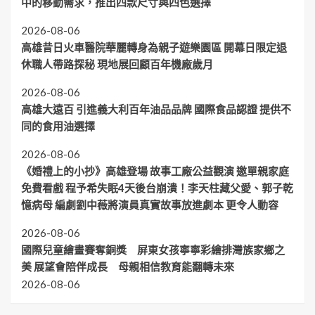
中的移動需求，推出四款尺寸與四色選擇
2026-08-06
高雄昔日火車醫院華麗轉身為親子遊樂園區 開幕日限定退
休職人帶路探秘 現地展回顧百年機廠歲月
2026-08-06
高雄大遠百 引進義大利百年油品品牌 國際食品認證 提供不
同的食用油選擇
2026-08-06
《婚禮上的小抄》高雄登場 故事工廠公益觀演 邀單親家庭
免費看戲 程予希失眠4天後台崩潰！李天柱藏父愛、郭子乾
憶病母 編劇劉中薇將演員真實故事放進劇本 更令人動容
2026-08-06
國際兒童繪畫賽奪銅獎 屏東女孩寧寧彩繪排灣族家鄉之
美 展望會陪伴成長 母親相信教育能翻轉未來
2026-08-06