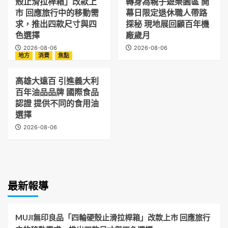
殼止滑拉桿箱」改款上
轉身為親子遊樂園區 開
市 回應旅行中的移動需
幕日限定退休職人帶路
求，推出四款尺寸與四
探秘 現地展回顧百年機
色選擇
廠歲月
2026-08-06
2026-08-06
地方
消費
焦點
高雄大遠百 引進義大利
百年油品品牌 國際食品
認證 提供不同的食用油
選擇
2026-08-06
最新報導
MUJI無印良品「四輪硬殼止滑拉桿箱」改款上市 回應旅行