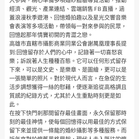
經濟、觀光、產業連結、雲端銷售 FB 直播，涵
蓋浪漫秋季遊港、回憶婚拍趣以及星光交響音樂
會表演等多項活動，帶領每一對來參與的民眾，
回憶起那年情竇初開的青澀之戀。
高雄市直轄市攝影商業同業公會謝萬凰理事長提
到:回憶留存於人們的心中，記錄著一切喜怒哀
樂；訴說著人生種種百態。它可以任何形式留存
下來，可以是文史、是樂章、是圖繪，更可以是
一張簡單的照片。對於現代人而言，在急促的生
活步調想獲得一絲的慰藉，便逐漸追從高格調且
質感的紀錄方式，尤其於人生重點時刻更是如
此。
在按下快門剎那間留存最佳畫面，永久保留那時
刻的最佳神情，使每個回憶得以用最佳的方式保
留下來並提供一條龍的婚紗攝影等多種服務。而
近年來對於懷舊風格興起，現代人走入既往的懷