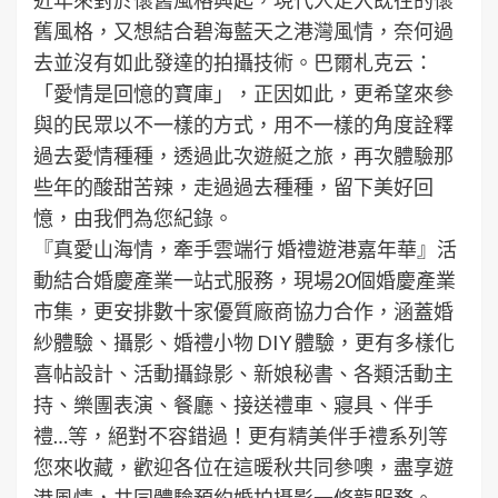
舊風格，又想結合碧海藍天之港灣風情，奈何過
去並沒有如此發達的拍攝技術。巴爾札克云：
「愛情是回憶的寶庫」，正因如此，更希望來參
與的民眾以不一樣的方式，用不一樣的角度詮釋
過去愛情種種，透過此次遊艇之旅，再次體驗那
些年的酸甜苦辣，走過過去種種，留下美好回
憶，由我們為您紀錄。
『真愛山海情，牽手雲端行 婚禮遊港嘉年華』活
動結合婚慶產業一站式服務，現場20個婚慶產業
市集，更安排數十家優質廠商協力合作，涵蓋婚
紗體驗、攝影、婚禮小物 DIY 體驗，更有多樣化
喜帖設計、活動攝錄影、新娘秘書、各類活動主
持、樂團表演、餐廳、接送禮車、寢具、伴手
禮…等，絕對不容錯過！更有精美伴手禮系列等
您來收藏，歡迎各位在這暖秋共同參噢，盡享遊
港風情，共同體驗預約婚拍攝影一條龍服務。