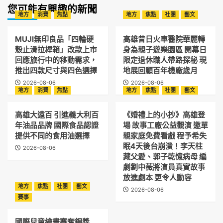
您可能有興趣的新聞
地方
消費
焦點
地方
焦點
社團
藝文
MUJI無印良品「四輪硬
高雄昔日火車醫院華麗轉
殼止滑拉桿箱」改款上市
身為親子遊樂園區 開幕日
回應旅行中的移動需求，
限定退休職人帶路探秘 現
推出四款尺寸與四色選擇
地展回顧百年機廠歲月
2026-08-06
2026-08-06
地方
消費
焦點
地方
焦點
社團
藝文
高雄大遠百 引進義大利百
《婚禮上的小抄》高雄登
年油品品牌 國際食品認證
場 故事工廠公益觀演 邀單
提供不同的食用油選擇
親家庭免費看戲 程予希失
眠4天後台崩潰！李天柱
2026-08-06
藏父愛、郭子乾憶病母 編
劇劉中薇將演員真實故事
放進劇本 更令人動容
地方
焦點
社團
藝文
2026-08-06
賽事
國際兒童繪畫賽奪銅獎