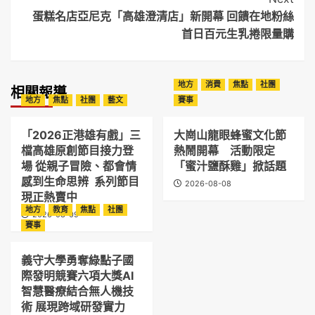
蛋糕名店亞尼克「高雄澄清店」新開幕 回饋在地粉絲
首日百元生乳捲限量購
地方
消費
焦點
社團
相關報導
地方
焦點
社團
藝文
賽事
「2026正港雄有戲」三
大崗山龍眼蜂蜜文化節
檔高雄原創節目接力登
熱鬧開幕 活動限定
場 從親子冒險、都會情
「蜜汁鹽酥雞」掀話題
感到生命思辨 系列節目
2026-08-08
現正熱賣中
地方
教育
焦點
社團
2026-08-09
賽事
義守大學勇奪綠點子國
際發明競賽六項大獎AI
智慧醫療結合無人機技
術 展現跨域研發實力