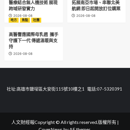
醫療結合無人機技術 展現
拓展南亞市場、串聯北美
跨域研發實力
航網 即日起開放訂位購票
2026-08-08
2026-08-08
地方
焦點
社團
高醫響應國際母乳週 攜手
守護下一代 傳遞溫暖與支
持
2026-08-08
社址:高雄市鹽埕區大安街115號10樓之1 電話:07-5320391
人文財經報Copyright © All rights reserved.版權所有
|
CoverNews
by AF themes.