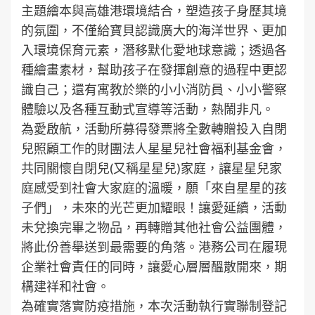
主題繪本與高雄港環境結合，塑造孩子身歷其境
的氛圍，不僅給寶貝認識廣大的海洋世界、更加
入環境保育元素，潛移默化愛地球意識；透過各
種繪畫素材，幫助孩子在發揮創意的過程中更認
識自己；還有寓教於樂的小小消防員、小小警察
體驗以及各種互動式宣導等活動，熱鬧非凡。
為愛啟航，活動所募得發票將全數轉贈投入自閉
兒照顧工作的財團法人星星兒社會福利基金會，
共同關懷自閉兒(又稱星星兒)家庭，讓星星兒家
庭感受到社會大家庭的溫暖，願「來自星星的孩
子們」，未來的光芒更加耀眼！讓愛延續，活動
未兌換完畢之物品，再轉贈其他社會公益團體，
將此份善舉送到最需要的角落。港務公司在履現
企業社會責任的同時，讓愛心層層醞散開來，期
構建祥和社會。
為確實落實防疫措施，本次活動執行實聯制登記