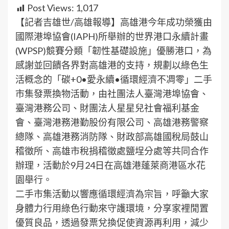
Post Views:
1,017
【記者吉雄世/高雄報導】高雄港今年成功榮獲由
國際港埠協會(IAPH)所舉辦的世界港口永續計畫
(WPSP)競賽分類「韌性基礎設施」優勝港口，為
感謝並回饋各界對高雄港的支持，規劃以綠色生
活概念的「碳+0•愛永續•循環經濟不凋零」二手
市集發票換物活動，由社團法人臺灣港埠協會、
臺灣港務公司、財團法人星星兒社會福利基金
會、臺灣港務港勤股份有限公司、高雄港務警察
總隊、高雄港務消防隊、財政部高雄國稅局鼓山
稽徵所、高雄市稅捐稽徵處鹽埕分處等共同合作
辦理，活動於9月24日在高雄港蓬萊商港區水花
園舉行。
二手市集活動以響應循環經濟為宗旨，呼籲大家
身體力行用綠色行動來守護環境，分享家裡閒置
優質良品，透過發票兌換促使資源再利用，減少