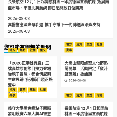
長榮航空 12 月1 日起開航桃園－印度德里直飛航線 拓展南
亞市場、串聯北美航網 即日起開放訂位購票
2026-08-08
高醫響應國際母乳週 攜手守護下一代 傳遞溫暖與支持
2026-08-08
地方
消費
焦點
社團
您可能有興趣的新聞
地方
焦點
社團
藝文
賽事
「2026正港雄有戲」三
大崗山龍眼蜂蜜文化節熱
檔高雄原創節目接力登場
鬧開幕 活動限定「蜜汁
從親子冒險、都會情感到
鹽酥雞」掀話題
生命思辨 系列節目現正熱
2026-08-08
賣中
地方
教育
焦點
社團
2026-08-09
賽事
地方
消費
焦點
財經
義守大學勇奪綠點子國際
長榮航空 12 月1 日起開航
發明競賽六項大獎AI智慧
桃園－印度德里直飛航線