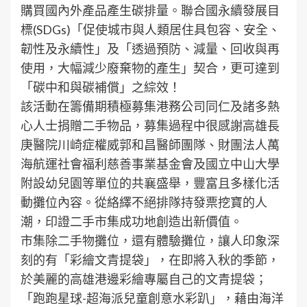
購買國內外產品產生碳排量。聯合國永續發展目
標(SDGs)「促使城市與人類居住具包容、安全、
韌性及永續性」及「透過預防、減量、回收與再
使用，大幅減少廢棄物的產生」契合，更可達到
「碳中和與碳補償」之綜效！
該活動在籌備期積極募集港務公司同仁及諸多熱
心人士捐贈二手物品，募集過程中很感謝高雄長
庚醫院川崎症權威郭和昌醫師團隊、財團法人萬
海航運社會福利慈善事業基金會及國立中山大學
附設幼兒園等單位的共襄盛舉，豐富且多樣化活
動攤位內容。從絡繹不絕排隊持發票挖寶的人
潮，印證二手市集成功地創造出新價值。
市集除二手物攤位，還有體驗攤位，讓人印象深
刻的有「彩繪文青提袋」，在即將入秋的季節，
於美麗的高雄港邊彩繪專屬自己的文青提袋；
「跑跑星球-超海派兒童創意水彩趴」，藉由海洋