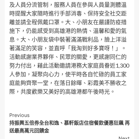
及人員分流管制，服務人員在參與人員量測體溫
時提醒大家隨時進行手部消毒、保持安全社交距
離並請全程佩戴口罩。大、小朋友在嚴謹防疫措
施下，仍能感受到高雄港的熱情、溫馨和愛的氣
息。大、小朋友袋中裝著滿滿戰利品，臉上洋溢
著滿足的笑容，並直呼「我淘到好多寶呀！」。
活動感謝業界夥伴、民眾的關愛，更感謝同仁的
努力付出，藉此活動邀請港務大家庭員眷近1,300
人參加，凝聚向心力，使平時各自忙碌的員工家
庭能夠齊聚一堂，在落日餘暉、彩霞美不勝收之
際，共度歡樂又美好的高雄港都午後時光。
Post
Previous
持振興五倍券全台和逸、慕軒飯店住宿餐飲優惠狂飆 再
Navigation
送最高萬元回饋金
Next