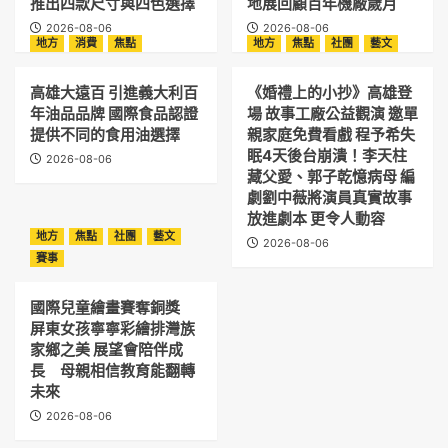
推出四款尺寸與四色選擇
地展回顧百年機廠歲月
2026-08-06
2026-08-06
地方
消費
焦點
地方
焦點
社團
藝文
高雄大遠百 引進義大利百
《婚禮上的小抄》高雄登
年油品品牌 國際食品認證
場 故事工廠公益觀演 邀單
提供不同的食用油選擇
親家庭免費看戲 程予希失
眠4天後台崩潰！李天柱
2026-08-06
藏父愛、郭子乾憶病母 編
劇劉中薇將演員真實故事
放進劇本 更令人動容
地方
焦點
社團
藝文
2026-08-06
賽事
國際兒童繪畫賽奪銅獎
屏東女孩寧寧彩繪排灣族
家鄉之美 展望會陪伴成
長 母親相信教育能翻轉
未來
2026-08-06