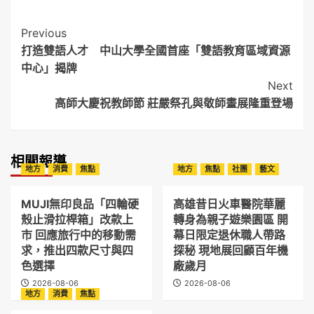
Post
Previous
打造雙語人才 中山大學全國首座「雙語教育區域資源
Navigation
中心」揭牌
Next
高師大慶祝教師節 莊嚴祭孔與敬師畫展隆重登場
相關報導
地方
消費
焦點
地方
焦點
社團
藝文
MUJI無印良品「四輪硬
高雄昔日火車醫院華麗
殼止滑拉桿箱」改款上
轉身為親子遊樂園區 開
市 回應旅行中的移動需
幕日限定退休職人帶路
求，推出四款尺寸與四
探秘 現地展回顧百年機
色選擇
廠歲月
2026-08-06
2026-08-06
地方
消費
焦點