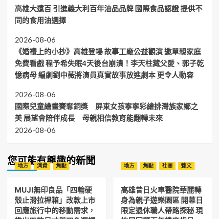
高雄大遠百 引進義大利百年油品品牌 國際食品認證 提供不
同的食用油選擇
2026-08-06
《婚禮上的小抄》高雄登場 故事工廠公益觀演 邀單親家庭
免費看戲 程予希失眠4天後台崩潰！李天柱藏父愛、郭子乾
憶病母 編劇劉中薇將演員真實故事放進劇本 更令人動容
2026-08-06
國際兒童繪畫賽奪銅獎 屏東女孩寧寧彩繪排灣族家鄉之
美 展望會陪伴成長 母親相信教育能翻轉未來
2026-08-06
您可能有興趣的新聞
地方
消費
焦點
地方
焦點
社團
藝文
MUJI無印良品「四輪硬
高雄昔日火車醫院華麗轉
殼止滑拉桿箱」改款上市
身為親子遊樂園區 開幕日
回應旅行中的移動需求，
限定退休職人帶路探秘 現