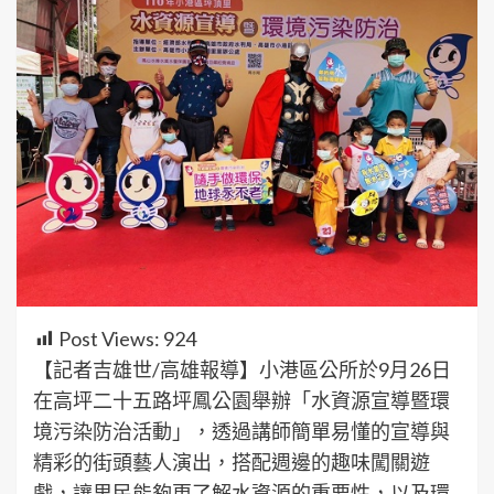
Post Views:
924
【記者吉雄世/高雄報導】小港區公所於9月26日
在高坪二十五路坪鳳公園舉辦「水資源宣導暨環
境污染防治活動」，透過講師簡單易懂的宣導與
精彩的街頭藝人演出，搭配週邊的趣味闖關遊
戲，讓里民能夠更了解水資源的重要性，以及環