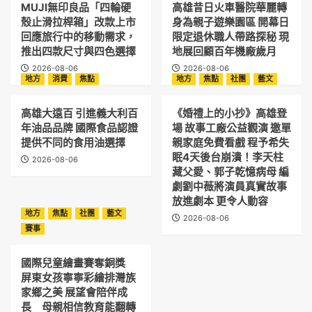
MUJI無印良品「四輪硬
高雄昔日火車醫院華麗轉
殼止滑拉桿箱」改款上市
身為親子遊樂園區 開幕日
回應旅行中的移動需求，
限定退休職人帶路探秘 現
推出四款尺寸與四色選擇
地展回顧百年機廠歲月
2026-08-06
2026-08-06
地方
消費
焦點
地方
焦點
社團
藝文
高雄大遠百 引進義大利百
《婚禮上的小抄》高雄登
年油品品牌 國際食品認證
場 故事工廠公益觀演 邀單
提供不同的食用油選擇
親家庭免費看戲 程予希失
眠4天後台崩潰！李天柱
2026-08-06
藏父愛、郭子乾憶病母 編
劇劉中薇將演員真實故事
放進劇本 更令人動容
地方
焦點
社團
藝文
2026-08-06
賽事
國際兒童繪畫賽奪銅獎
屏東女孩寧寧彩繪排灣族
家鄉之美 展望會陪伴成
長 母親相信教育能翻轉