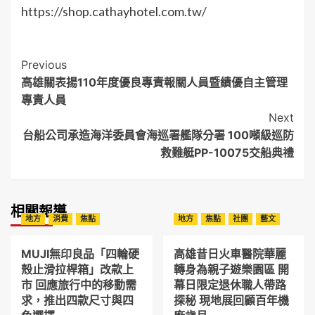
https://shop.cathayhotel.com.tw/
Post
Previous
高雄關表揚110年度優良專責報關人員暨績優自主管理
Navigation
專責人員
Next
台船公司承造海洋委員會海巡署艦隊分署 100噸級巡防
救難艇PP-10075交船典禮
相關報導
地方
消費
焦點
地方
焦點
社團
藝文
MUJI無印良品「四輪硬
高雄昔日火車醫院華麗
殼止滑拉桿箱」改款上
轉身為親子遊樂園區 開
市 回應旅行中的移動需
幕日限定退休職人帶路
求，推出四款尺寸與四
探秘 現地展回顧百年機