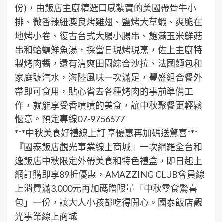
份)，由飯店主廚精選口感紮實的美國帶骨牛小
排、微香辣紐澳良烤雞翅、鹽烤大草蝦、爽脆在
地烤小卷、復古台式大腸小腸串、飽滿玉米鮮菇
串和蛤蠣鮮魚湯，採當日現烤現烹，佐上主廚特
製烤肉醬，還有清爽田園綜合沙拉、法國麵包和
家庭號汽水，海陸風味一次滿足，豐盛組合餐外
帶即可食用，貼心省去各種烤肉的事前準備工
作，就能享受香噴噴的美食，讓中秋聚餐更輕鬆
愜意。預定專線07-9756677
***中秋美食好禮線上訂 享優惠再加碼送驚喜***
『國泰飯店觀光事業線上商城』一次網羅全台和
逸飯店中秋限定外帶美食和特色禮盒，即日起上
網訂購即享89折優惠，AMAZZING CLUB會員線
上消費滿3,000元再加碼贈限量「中秋零食驚喜
包」一份，讓大人小孩都吃得開心。國泰飯店觀
光事業線上商城