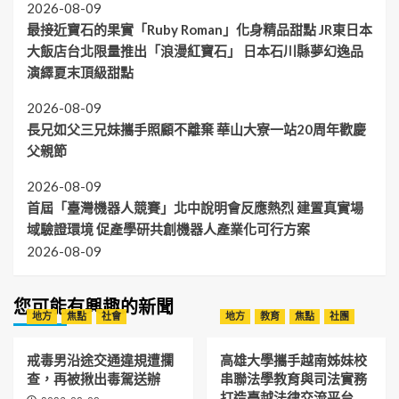
2026-08-09
最接近寶石的果實「Ruby Roman」化身精品甜點 JR東日本
大飯店台北限量推出「浪漫紅寶石」 日本石川縣夢幻逸品
演繹夏末頂級甜點
2026-08-09
長兄如父三兄妹攜手照顧不離棄 華山大寮一站20周年歡慶
父親節
2026-08-09
首屆「臺灣機器人競賽」北中說明會反應熱烈 建置真實場
域驗證環境 促產學研共創機器人產業化可行方案
2026-08-09
您可能有興趣的新聞
地方
焦點
社會
地方
教育
焦點
社團
戒毒男沿途交通違規遭攔
高雄大學攜手越南姊妹校
查，再被揪出毒駕送辦
串聯法學教育與司法實務
打造臺越法律交流平台