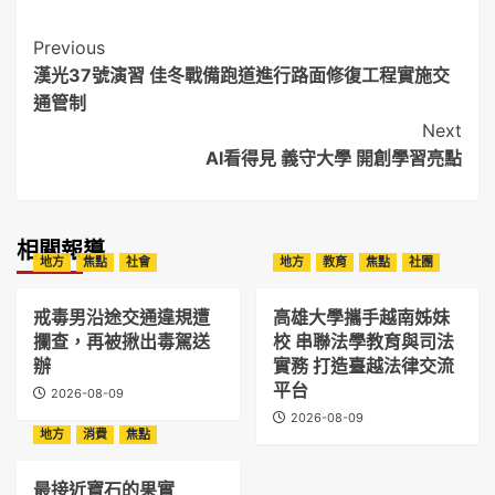
Post
Previous
漢光37號演習 佳冬戰備跑道進行路面修復工程實施交
Navigation
通管制
Next
AI看得見 義守大學 開創學習亮點
相關報導
地方
焦點
社會
地方
教育
焦點
社團
戒毒男沿途交通違規遭
高雄大學攜手越南姊妹
攔查，再被揪出毒駕送
校 串聯法學教育與司法
辦
實務 打造臺越法律交流
平台
2026-08-09
2026-08-09
地方
消費
焦點
最接近寶石的果實