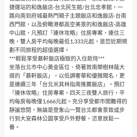
捷運站的和逸飯店·台北民生館/台北忠孝館，一
路向南到府城最熱門親子主題飯店和逸飯店·台南
西門館，以及俯瞰港都高空美景的和逸飯店·高雄
中山館，凡預訂『連休攻略』住房專案，連住三
晚，雙人房平均每晚最低1,333元起，是您近期規
劃不同旅程的超值選擇。
***輕鬆享受慕軒飯店極致的入住款待***
坐落台北市中心黃金區位、倚著敦南欒樹林蔭大
道的「慕軒飯店」，以低調奢華和優雅聞名，更
是連續三年「台北米其林指南推薦飯店」。預訂
『連休攻略』住房專案，四天三夜雙人旅行，平
均每房每晚僅1,666元起。充分享受都市間難得的
靜謐悠閒，無論是登象山一覽台北都會景致或步
行到大安森林公園享受戶外野餐，恣意放鬆一
番。