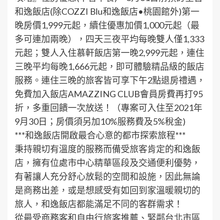
和逸飯店(除COZZI Blu和逸飯店•桃園館外)第一
晚房價1,999元起，續住優惠加價1,000元起（最
多可連加兩晚），四天三夜平均每晚雙人僅1,333
元起；雙人入住慕軒飯店第一晚2,999元起，連住
三晚平均每晚1,666元起，即可體驗精品級的飯店
服務。連住三晚的旅客皆可享下午2點退房禮遇，
免費加入飯店AMAZZING CLUB會員房費再打95
折，多重回饋一次放送！（專案可入住至2021年
9月30日；房價須另加10%服務費及5%稅金)
***和逸飯店開啟最合心意的都市探索旅程***
秉持親切有溫度的服務而備受旅客肯定的和逸飯
店，擁有位處市中心精華區段及交通便利優勢，
有著讓人充分舒心放鬆的空間和設施，因此無論
是商務出差，或是想感受有如回到家溫暖親切的
旅人，和逸飯店都能滿足不同的客群需求！
從最受商務客和自由行旅客推薦、緊鄰台北市區