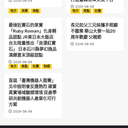
2026-08-09
2026-08-09
地方
消費
焦點
地方
焦點
社團
最接近寶石的果實
長兄如父三兄妹攜手照顧
「Ruby Roman」化身精
不離棄 華山大寮一站20
品甜點 JR東日本大飯店
周年歡慶 父親節
台北限量推出「浪漫紅寶
2026-08-09
石」 日本石川縣夢幻逸品
演繹夏末頂級甜點
2026-08-09
地方
焦點
社團
財經
首屆「臺灣機器人競賽」
北中說明會反應熱烈 建置
真實場域驗證環境 促產學
研共創機器人產業化可行
方案
2026-08-09