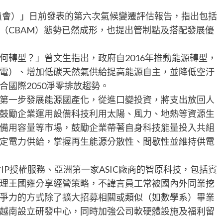
委員會）」日前發表的第六次氣候變遷評估報告，指出包括
（CBAM）態勢已然成形，也提出管制點及搭配發展優
何轉型？」曾文生指出，政府自2016年推動能源轉型，
電）、增加低碳天然氣供給提高能源自主，並降低空汙
國際2050淨零排放趨勢。
第一步發展能源國產化，從進口變投資，將支出放回人
鼓勵企業運用設備科技利用太陽、風力、地熱等資源生
備用容量等市場，鼓勵企業帶著自身科技能量投入共組
定電力供給，掌握再生能源分散性、間歇性並維持供電
IP授權服務、亞洲第一家ASIC廠商的智原科技，包括賓
理王國雍分享經營策略，不諱言員工常被國內外同業挖
爭力的方式除了擴大招募相關或類似（如數學系）畢業
越南設立研發中心，同時加強公司軟硬體設施及福利留