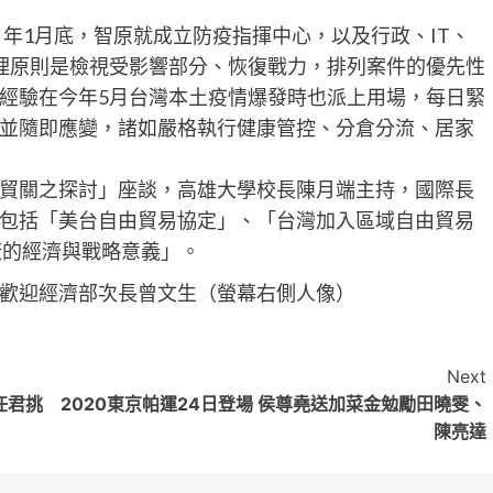
）年1月底，智原就成立防疫指揮中心，以及行政、IT、
理原則是檢視受影響部分、恢復戰力，排列案件的優先性
經驗在今年5月台灣本土疫情爆發時也派上用場，每日緊
並隨即應變，諸如嚴格執行健康管控、分倉分流、居家
貿關之探討」座談，高雄大學校長陳月端主持，國際長
包括「美台自由貿易協定」、「台灣加入區域自由貿易
廠的經濟與戰略意義」。
歡迎經濟部次長曾文生（螢幕右側人像）
Next
任君挑
2020東京帕運24日登場 侯尊堯送加菜金勉勵田曉雯、
陳亮達