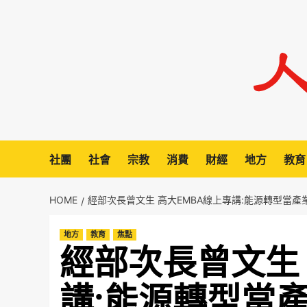
Skip
to
content
社團
社會
宗教
消費
財經
地方
教育
HOME
經部次長曾文生 高大EMBA線上專講:能源轉型當產
地方
教育
焦點
經部次長曾文生 
講:能源轉型當