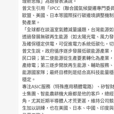
理新思維」為題發表演說。
曾文生引用「IPCC（聯合國氣候變遷專門
歐盟、美國、日本等國際採行碳邊境調整機制
勢產業。
「全球都在談溫室氣體減量議題，台灣能源如
透過發展無碳再生能源（如太陽光電、風力發
及確保穩定供電，可促進電力系統低碳化，切合
曾文生說，政府循序逐步發展低碳能源產業，
民口袋；第二使能源從生產要素轉化為產業，
產綠電；第三逐步開放再生能源、輔助服務、
能源國家隊；最終目標則是結合高科技能量穩
穩定。
專注ASIC服務（特殊應用積體電路）、矽智財
士集團、智能農耕機大廠都是他的客戶，總經
角，尤其近期半導體人才荒更甚，維持公司競
生加以訓練，也在美國、日本、中國、印度與