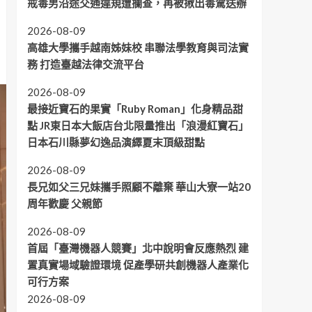
戒毒男沿途交通違規遭攔查，再被揪出毒駕送辦
2026-08-09
高雄大學攜手越南姊妹校 串聯法學教育與司法實
務 打造臺越法律交流平台
2026-08-09
最接近寶石的果實「Ruby Roman」化身精品甜
點 JR東日本大飯店台北限量推出「浪漫紅寶石」
日本石川縣夢幻逸品演繹夏末頂級甜點
2026-08-09
長兄如父三兄妹攜手照顧不離棄 華山大寮一站20
周年歡慶 父親節
2026-08-09
首屆「臺灣機器人競賽」北中說明會反應熱烈 建
置真實場域驗證環境 促產學研共創機器人產業化
可行方案
2026-08-09