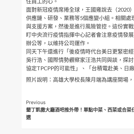
住員工的心。
面對新冠疫情席捲全球，王國雍說去（2020
供應鏈、研發、業務等5個應變小組。相關處
與支援方案，然後是進行風險管控。這份實戰
盯中央流行疫情指揮中心記者會注意疫情發展
辦公等，以維持公司運作。
同天下午還進行「後疫情時代台美日更緊密經
吳行浩、國際情勢觀察家汪浩共同與談，探討
協定TPCPP的可能性」、「台積電赴美、日
照片說明：高雄大學校長陳月端為講座開場，
Post
Previous
墾丁凱撒大廳酒吧推外帶！單點中菜、西菜或合菜
Navigation
選