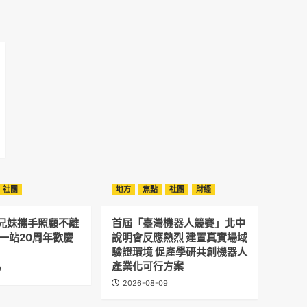
社團
地方
焦點
社團
財經
兄妹攜手照顧不離
首屆「臺灣機器人競賽」北中
寮一站20周年歡慶
說明會反應熱烈 建置真實場域
驗證環境 促產學研共創機器人
產業化可行方案
9
2026-08-09