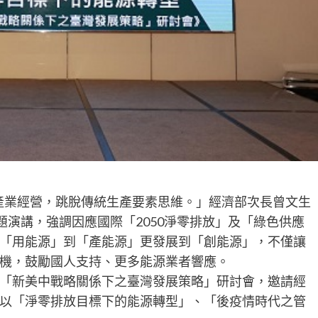
產業經營，跳脫傳統生產要素思維。」經濟部次長曾文生
題演講，強調因應國際「2050淨零排放」及「綠色供應
「用能源」到「產能源」更發展到「創能源」，不僅讓
機，鼓勵國人支持、更多能源業者響應。
「新美中戰略關係下之臺灣發展策略」研討會，邀請經
以「淨零排放目標下的能源轉型」、「後疫情時代之管