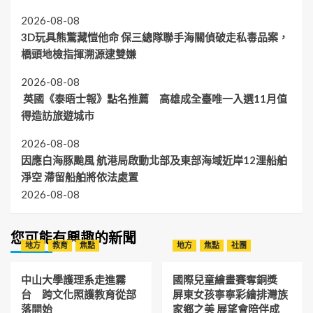
2026-08-08
3D玩具熊驚藏愷他命 保三總隊聯手海關偵破走私毒品案，
橋頭地檢指揮溯源逮雙嫌
2026-08-08
英國《泰晤士報》點名推薦 高雄成全臺唯一入選11月值
得造訪旅遊城市
2026-08-08
因應白海豚颱風 航港局啟動北部及東部海域近岸12浬船舶
淨空 滯留船舶將依法處置
2026-08-08
您可能有興趣的新聞
地方
教育
焦點
地方
焦點
社團
中山大學護理系走進霧
國際兒童繪畫賽奪銅獎
台 跨文化照護教育從部
屏東女孩寧寧彩繪排灣族
落開始
家鄉之美 展望會陪伴成