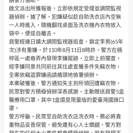
啟文派出所獲報後，立即依規定受理並調閱監視
器偵辦，據了解，犯嫌疑似趁自助洗衣店內空無
一人時進入，隨機翻找桌面及洗衣機內衣物放入
袋中，便逕自離去。
員警經連日擴大調閱監視器追查，鎖定李男(65年
次)涉有重嫌，於110年8月11日8時許，警方在楠
梓區一處巷弄內發現李嫌蹤跡，立即上前攔查，
經李嫌同意共同前往其住處查獲多件失竊衣物，
全案依竊盜罪嫌函請橋頭地檢署偵辦。
本案破獲後，警方通知失主到所領回遭竊衣物，
民眾對警方積極偵辦深表感謝，主動贈送員警5盒
醫療用口罩，其中1盒還是限量版的愛臺灣國旗口
罩。
警方呼籲，民眾至自助洗衣店洗衣時，務必將貴
重物品妥善保管，避免遭有心人士覬覦，警方對
發生的任何大小案件都會積極偵辦，若有發現不