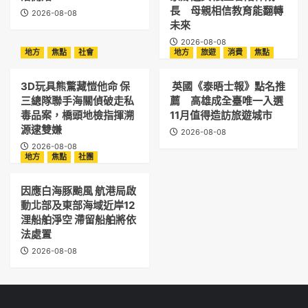
長 母親相信教育能翻轉
2026-08-08
未來
2026-08-08
地方
焦點
社會
地方
旅遊
消費
焦點
3D玩具熊驚藏愷他命 保
英國《泰晤士報》點名推
三總隊聯手海關偵破走私
薦 高雄成全臺唯一入選
毒品案，橋頭地檢指揮溯
11月值得造訪旅遊城市
源逮雙嫌
2026-08-08
2026-08-08
地方
焦點
社團
因應白海豚颱風 航港局啟
動北部及東部海域近岸12
浬船舶淨空 滯留船舶將依
法處置
2026-08-08