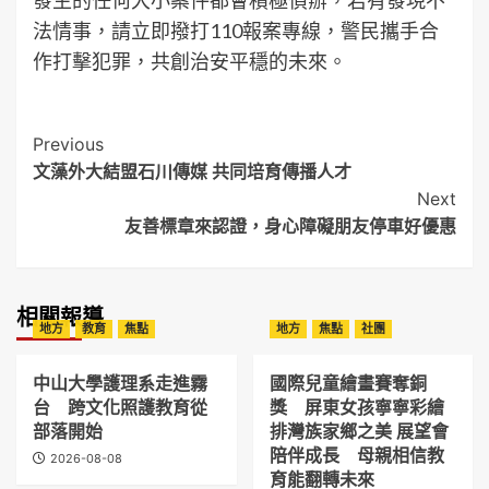
法情事，請立即撥打110報案專線，警民攜手合
作打擊犯罪，共創治安平穩的未來。
Post
Previous
文藻外大結盟石川傳媒 共同培育傳播人才
Navigation
Next
友善標章來認證，身心障礙朋友停車好優惠
相關報導
地方
教育
焦點
地方
焦點
社團
中山大學護理系走進霧
國際兒童繪畫賽奪銅
台 跨文化照護教育從
獎 屏東女孩寧寧彩繪
部落開始
排灣族家鄉之美 展望會
陪伴成長 母親相信教
2026-08-08
育能翻轉未來