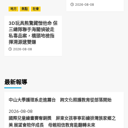
2026-08-08
地方
焦點
社會
3D玩具熊驚藏愷他命 保
三總隊聯手海關偵破走
私毒品案，橋頭地檢指
揮溯源逮雙嫌
2026-08-08
最新報導
中山大學護理系走進霧台 跨文化照護教育從部落開始
2026-08-08
國際兒童繪畫賽奪銅獎 屏東女孩寧寧彩繪排灣族家鄉之
美 展望會陪伴成長 母親相信教育能翻轉未來