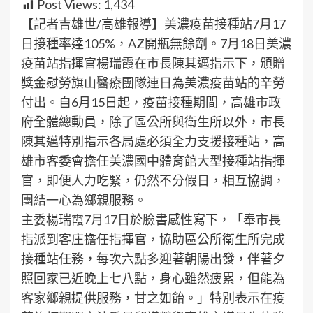
Post Views:
1,434
【記者吉雄世/高雄報導】美濃疫苗接種站7月17
日接種率達105%，AZ開瓶無餘劑。7月18日美濃
疫苗站指揮官楊瑞霞在市長陳其邁指示下，頒贈
獎金慰勞旗山醫療團隊連日為美濃疫苗站的辛勞
付出。自6月15日起，疫苗接種期間，高雄市政
府全體總動員，除了區公所與衛生所以外，市長
陳其邁特別指示各局處必須全力支援接種站，高
雄市客委會擔任美濃國中體育館大型接種站指揮
官，即便人力吃緊，仍然不分假日，相互協調，
團結一心為鄉親服務。
主委楊瑞霞7月17日於臉書感性寫下，「奉市長
指派到客庄擔任指揮官，協助區公所衛生所完成
接種站任務，每次六點多迎著朝陽出發，伴著夕
照回家已近晚上七八點，身心雖然疲累，但能為
客家鄉親提供服務，甘之如飴。」特別表示在疫