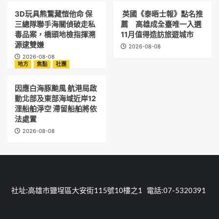
3D玩具熊驚藏愷他命 保
英國《泰晤士報》點名推
三總隊聯手海關偵破走私
薦 高雄成全臺唯一入選
毒品案，橋頭地檢指揮溯
11月值得造訪旅遊城市
源逮雙嫌
2026-08-08
2026-08-08
地方
焦點
社團
因應白海豚颱風 航港局啟
動北部及東部海域近岸12
浬船舶淨空 滯留船舶將依
法處置
2026-08-08
社址:高雄市鹽埕區大安街115號10樓之1 電話:07-5320391