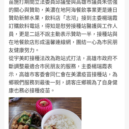
苗施打期間立法委員邱議瑩與高雄市議員朱信強
的關心與贊助，美濃在地阿海餐飲事業更是連日
贊助新鮮水果，飲料店「志沏」接到主委楊瑞霞
訂購飲料電話，得知是慰勞接種站醫護與工作人
員，更是二話不說主動表示贊助一半，接種站與
在地餐飲店形成溫馨連線網，團結一心為市民朋
友健康努力。
從宇美町接種法改為跑站式打法，高雄市政府不
斷調整最適合市民朋友的服務，主委楊瑞霞表
示，高雄市客委會同仁會在美濃疫苗接種站，為
鄉親們服務到最後一刻，請客庄鄉親為了自身健
康也務必接種疫苗。