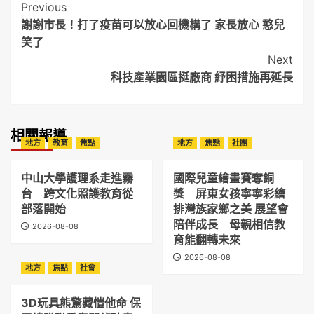
Post
Previous
謝謝市長！打了疫苗可以放心回機構了 家長放心 憨兒
Navigation
笑了
Next
科技產業園區挺廠商 紓困措施再延長
相關報導
地方
教育
焦點
地方
焦點
社團
中山大學護理系走進霧
國際兒童繪畫賽奪銅
台 跨文化照護教育從
獎 屏東女孩寧寧彩繪
部落開始
排灣族家鄉之美 展望會
陪伴成長 母親相信教
2026-08-08
育能翻轉未來
2026-08-08
地方
焦點
社會
3D玩具熊驚藏愷他命 保