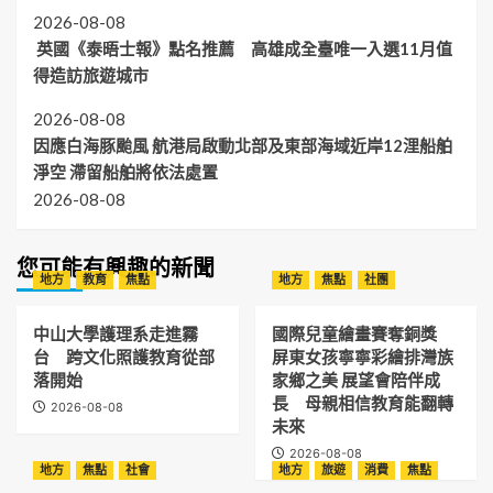
2026-08-08
英國《泰晤士報》點名推薦 高雄成全臺唯一入選11月值
得造訪旅遊城市
2026-08-08
因應白海豚颱風 航港局啟動北部及東部海域近岸12浬船舶
淨空 滯留船舶將依法處置
2026-08-08
您可能有興趣的新聞
地方
教育
焦點
地方
焦點
社團
中山大學護理系走進霧
國際兒童繪畫賽奪銅獎
台 跨文化照護教育從部
屏東女孩寧寧彩繪排灣族
落開始
家鄉之美 展望會陪伴成
長 母親相信教育能翻轉
2026-08-08
未來
2026-08-08
地方
焦點
社會
地方
旅遊
消費
焦點