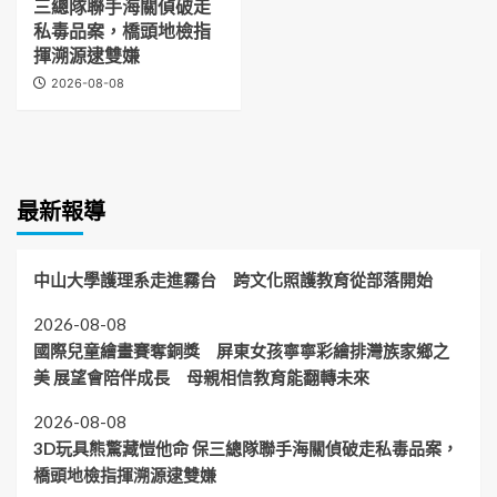
三總隊聯手海關偵破走
私毒品案，橋頭地檢指
揮溯源逮雙嫌
2026-08-08
最新報導
中山大學護理系走進霧台 跨文化照護教育從部落開始
2026-08-08
國際兒童繪畫賽奪銅獎 屏東女孩寧寧彩繪排灣族家鄉之
美 展望會陪伴成長 母親相信教育能翻轉未來
2026-08-08
3D玩具熊驚藏愷他命 保三總隊聯手海關偵破走私毒品案，
橋頭地檢指揮溯源逮雙嫌