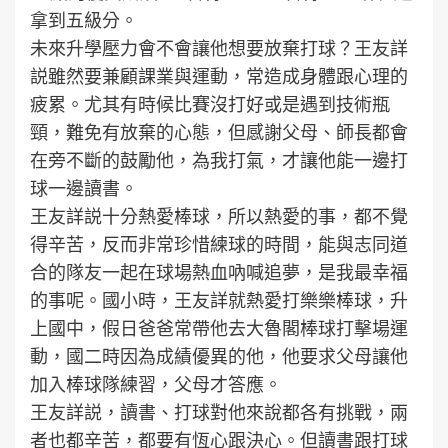
拿到五級分。
未來升學壓力會不會讓他想要放棄打球？王友詳
説雖然要兼顧課業與運動，常造成身體跟心理的
疲累。尤其有時候比賽沒打好或是遇到技術瓶
頸，難免有放棄的心態，但感謝父母、師長都會
在旁不斷的鼓勵他，為我打氣，才讓他能一邊打
球一邊讀書。
王友詳説十分熱愛棒球，所以熱愛的事，都不覺
得辛苦，反而非常珍惜練球的時間，能與志同道
合的隊友一起在球場熱血吶喊追夢，是我最幸福
的事呢。國小時，王友詳就熱愛打樂樂棒球，升
上國中，假日爸爸常帶他去大魯閣棒球打擊場運
動，國二時因為成績優異的他，他要求父母讓他
加入棒球隊練習，父母才答應。
王友詳説，讀書、打球對他來說都各有挑戰，兩
者也都辛苦，都要有恆心跟決心。但讀書跟打球