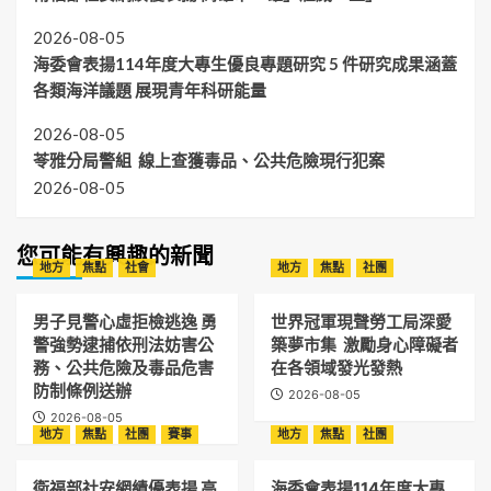
2026-08-05
海委會表揚114年度大專生優良專題研究 5 件研究成果涵蓋
各類海洋議題 展現青年科研能量
2026-08-05
苓雅分局警組 線上查獲毒品、公共危險現行犯案
2026-08-05
您可能有興趣的新聞
地方
焦點
社會
地方
焦點
社團
男子見警心虛拒檢逃逸 勇
世界冠軍現聲勞工局深愛
警強勢逮捕依刑法妨害公
築夢市集 激勵身心障礙者
務、公共危險及毒品危害
在各領域發光發熱
防制條例送辦
2026-08-05
2026-08-05
地方
焦點
社團
賽事
地方
焦點
社團
衛福部社安網績優表揚 高
海委會表揚114年度大專