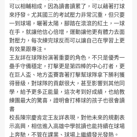
可以相輔相成，因為讀書讀累了，可以藉著打球
來抒發。尤其國三的考試壓力非常沉重，但只要
一到球場，曬著太陽，腳踏在滾滾的紅土，一球
在手，就讓他信心倍增，運動讓他更有體力去面
對壓力，每次練完球反而可以讓自己在學習上更
有效果跟專注。
王友詳在球隊扮演著重要的角色，不只是優秀一
壘手守備穩定，打擊更是第四棒的中心打者，更
在巨人盃、地方盃賽靠著打擊幫球隊拿下勝利獲
得晉級，對球隊的貢獻很大，甚至影響到其他同
學，給予更多正能量，這次考到好成績，也給教
練團最大的驚喜，證明會打棒球的孩子也很會讀
書
校長陳宗慶肯定王友詳表現，對他未來的規劃表
示高興，相信進入高雄中學就讀也能持續在球場
上奔馳，不管在課業、球場上繼續發光發熱。