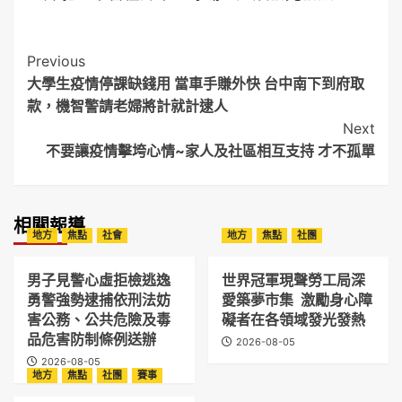
Post
Previous
大學生疫情停課缺錢用 當車手賺外快 台中南下到府取
Navigation
款，機智警請老婦將計就計逮人
Next
不要讓疫情擊垮心情~家人及社區相互支持 才不孤單
相關報導
地方
焦點
社會
地方
焦點
社團
男子見警心虛拒檢逃逸
世界冠軍現聲勞工局深
勇警強勢逮捕依刑法妨
愛築夢市集 激勵身心障
害公務、公共危險及毒
礙者在各領域發光發熱
品危害防制條例送辦
2026-08-05
2026-08-05
地方
焦點
社團
賽事