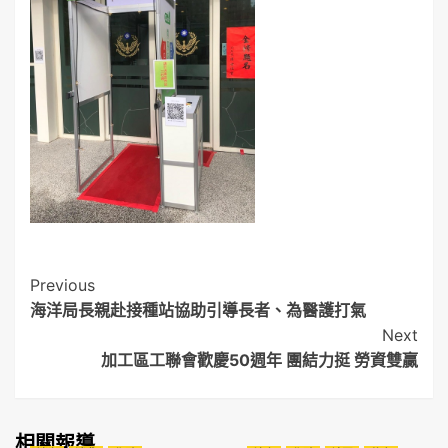
Post
Previous
海洋局長親赴接種站協助引導長者、為醫護打氣
Navigation
Next
加工區工聯會歡慶50週年 團結力挺 勞資雙贏
相關報導