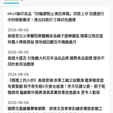
MUJI無印良品「四輪硬殼止滑拉桿箱」改款上市 回應旅行
中的移動需求，推出四款尺寸與四色選擇
2026-08-06
高雄昔日火車醫院華麗轉身為親子遊樂園區 開幕日限定退
休職人帶路探秘 現地展回顧百年機廠歲月
2026-08-06
高雄大遠百 引進義大利百年油品品牌 國際食品認證 提供不
同的食用油選擇
2026-08-06
《婚禮上的小抄》高雄登場 故事工廠公益觀演 邀單親家庭
免費看戲 程予希失眠4天後台崩潰！李天柱藏父愛、郭子乾
憶病母 編劇劉中薇將演員真實故事放進劇本 更令人動容
2026-08-06
國際兒童繪畫賽奪銅獎 屏東女孩寧寧彩繪排灣族家鄉之