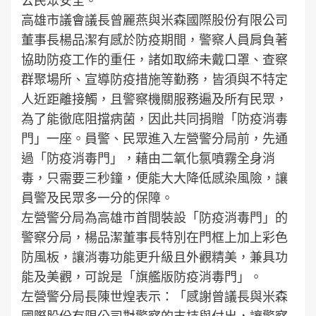
高雄市議會議長曾麗燕與米森國際股份有限公司
董事長楊品潔有感於防疫期間，警察人員肩負著
協助防疫工作的重任，諸如取締未戴口罩、查察
群聚場所、宣導防疫措施等勤務，皆須與不特定
人近距離接觸，且警察機關服務遍及所有民眾，
為了能徹底阻擋病菌，因此共同捐贈「防疫消毒
門」一座。員警、民眾進入左營警分局前，先通
過「防疫消毒門」，藉由二氧化氯噴霧全身消
毒，只需要三秒鐘，便能大大降低感染風險，讓
員警及民眾多一分的保障。
左營警分局為高雄市首間裝設「防疫消毒門」的
警察分局，楊品潔董事長特別在門框上加上彩色
防風板，讓消毒功能更升級且外觀精美，兼具功
能及美觀，可說是「旗艦版防疫消毒門」。
左營警分局長陳世煌表示：「感謝曾議長與米森
國際股份有限公司對警察的支持與付出，讓警察