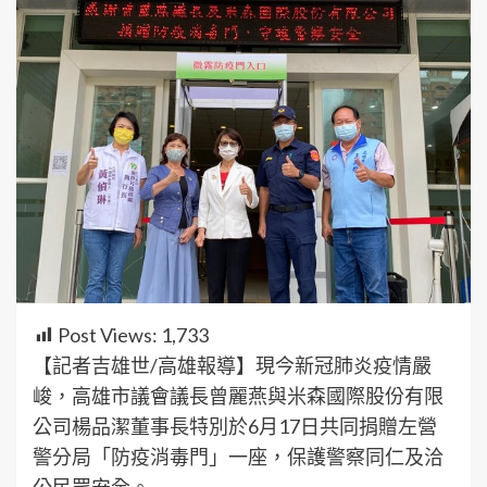
Post Views:
1,733
【記者吉雄世/高雄報導】現今新冠肺炎疫情嚴
峻，高雄市議會議長曾麗燕與米森國際股份有限
公司楊品潔董事長特別於6月17日共同捐贈左營
警分局「防疫消毒門」一座，保護警察同仁及洽
公民眾安全。