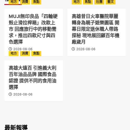
地方
消費
焦點
地方
焦點
社團
藝文
MUJI無印良品「四輪硬
高雄昔日火車醫院華麗
殼止滑拉桿箱」改款上
轉身為親子遊樂園區 開
市 回應旅行中的移動需
幕日限定退休職人帶路
求，推出四款尺寸與四
探秘 現地展回顧百年機
色選擇
廠歲月
2026-08-06
2026-08-06
地方
消費
焦點
高雄大遠百 引進義大利
百年油品品牌 國際食品
認證 提供不同的食用油
選擇
2026-08-06
最新報導