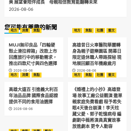
美 展望會陪伴成長 母親相信教育能翻轉未來
2026-08-06
您可能有興趣的新聞
地方
消費
焦點
地方
焦點
社團
藝文
MUJI無印良品「四輪硬
高雄昔日火車醫院華麗轉
殼止滑拉桿箱」改款上市
身為親子遊樂園區 開幕日
回應旅行中的移動需求，
限定退休職人帶路探秘 現
推出四款尺寸與四色選擇
地展回顧百年機廠歲月
2026-08-06
2026-08-06
地方
消費
焦點
地方
焦點
社團
藝文
高雄大遠百 引進義大利百
《婚禮上的小抄》高雄登
年油品品牌 國際食品認證
場 故事工廠公益觀演 邀單
提供不同的食用油選擇
親家庭免費看戲 程予希失
眠4天後台崩潰！李天柱
2026-08-06
藏父愛、郭子乾憶病母 編
劇劉中薇將演員真實故事
放進劇本 更令人動容