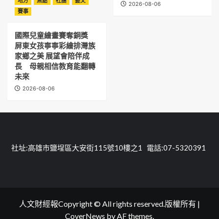
地方
焦點
社團
藝文
2026-08-06
賽事
國際兒童繪畫賽奪銅獎
屏東女孩寧寧彩繪排灣族
家鄉之美 展望會陪伴成
長 母親相信教育能翻轉
未來
2026-08-06
社址:高雄市鹽埕區大安街115號10樓之1 電話:07-5320391
人文財經報Copyright © All rights reserved.版權所有
|
CoverNews
by AF themes.