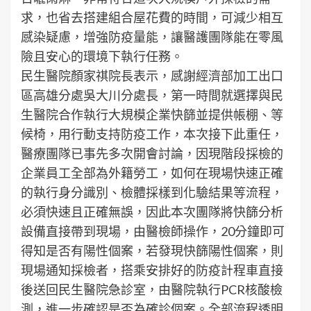
求，也省去搭建組合屋花費的時間，可減少相互
感染疑慮，增強防疫量能，讓醫護團隊能在零風
險且安心的環境下執行任務。
民生醫院顏家祺院長表示，感謝經濟部加工出口
區高雄分處吳大川分處長，第一時間就選擇與民
生醫院合作執行大規模企業快篩並提供帳棚、等
候椅，用行動支持防疫工作，本次接下此重任，
醫療團隊已事先多次開會討論，因現階段採檢的
企業員工全部為外籍勞工，如何在現場快速正確
的執行身分識別、檢體採樣到化驗結果等流程，
必須快速且正確無誤，因此本次團隊將快篩分析
設備直接帶到現場，由醫檢師操作，20分鐘即可
得知是否有陽性個案，若發現快篩陽性個案，則
現場通知採檢者，搭乘安排好的防疫計程車直接
後送回民生醫院急診室，由醫院執行PCR核酸檢
測，進一步確認是否為確診個案。全部流程透明