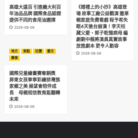
高雄大遠百 引進義大利百
《婚禮上的小抄》高雄登
年油品品牌 國際食品認證
場 故事工廠公益觀演 邀單
提供不同的食用油選擇
親家庭免費看戲 程予希失
眠4天後台崩潰！李天柱
2026-08-06
藏父愛、郭子乾憶病母 編
劇劉中薇將演員真實故事
放進劇本 更令人動容
地方
焦點
社團
藝文
2026-08-06
賽事
國際兒童繪畫賽奪銅獎
屏東女孩寧寧彩繪排灣族
家鄉之美 展望會陪伴成
長 母親相信教育能翻轉
未來
2026-08-06