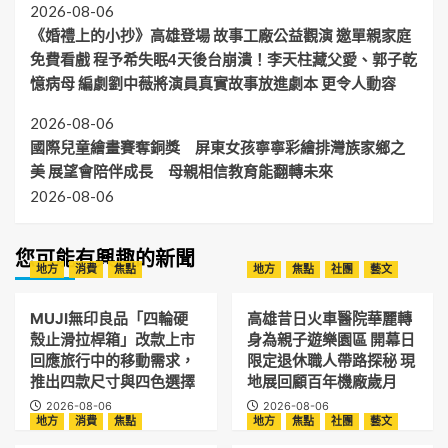
2026-08-06
《婚禮上的小抄》高雄登場 故事工廠公益觀演 邀單親家庭
免費看戲 程予希失眠4天後台崩潰！李天柱藏父愛、郭子乾
憶病母 編劇劉中薇將演員真實故事放進劇本 更令人動容
2026-08-06
國際兒童繪畫賽奪銅獎 屏東女孩寧寧彩繪排灣族家鄉之
美 展望會陪伴成長 母親相信教育能翻轉未來
2026-08-06
您可能有興趣的新聞
地方
消費
焦點
地方
焦點
社團
藝文
MUJI無印良品「四輪硬
高雄昔日火車醫院華麗轉
殼止滑拉桿箱」改款上市
身為親子遊樂園區 開幕日
回應旅行中的移動需求，
限定退休職人帶路探秘 現
推出四款尺寸與四色選擇
地展回顧百年機廠歲月
2026-08-06
2026-08-06
地方
消費
焦點
地方
焦點
社團
藝文