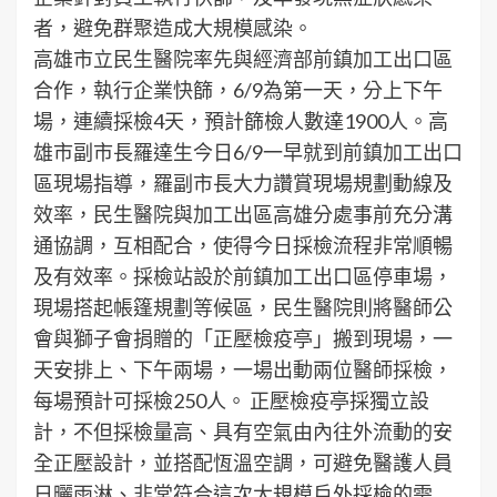
者，避免群聚造成大規模感染。
高雄市立民生醫院率先與經濟部前鎮加工出口區
合作，執行企業快篩，6/9為第一天，分上下午
場，連續採檢4天，預計篩檢人數達1900人。高
雄市副市長羅達生今日6/9一早就到前鎮加工出口
區現場指導，羅副市長大力讚賞現場規劃動線及
效率，民生醫院與加工出區高雄分處事前充分溝
通協調，互相配合，使得今日採檢流程非常順暢
及有效率。採檢站設於前鎮加工出口區停車場，
現場搭起帳篷規劃等候區，民生醫院則將醫師公
會與獅子會捐贈的「正壓檢疫亭」搬到現場，一
天安排上、下午兩場，一場出動兩位醫師採檢，
每場預計可採檢250人。 正壓檢疫亭採獨立設
計，不但採檢量高、具有空氣由內往外流動的安
全正壓設計，並搭配恆溫空調，可避免醫護人員
日曬雨淋、非常符合這次大規模戶外採檢的需