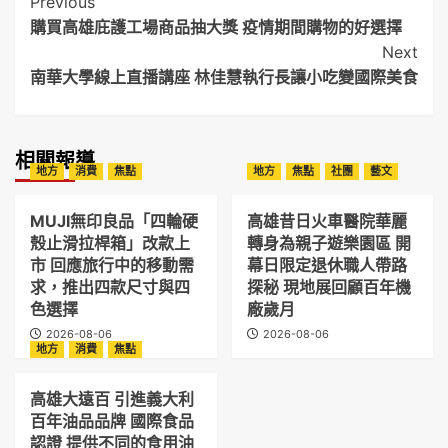
Post
Previous
購買高雄庇護工場商品抽大獎 疫情期間購物的好選擇
Navigation
Next
南華大學線上直播講座 林佳慧執行長讓小吃變國際美食
相關報導
地方
消費
焦點
地方
焦點
社團
藝文
MUJI無印良品「四輪硬
高雄昔日火車醫院華麗
殼止滑拉桿箱」改款上
轉身為親子遊樂園區 開
市 回應旅行中的移動需
幕日限定退休職人帶路
求，推出四款尺寸與四
探秘 現地展回顧百年機
色選擇
廠歲月
2026-08-06
2026-08-06
地方
消費
焦點
高雄大遠百 引進義大利
百年油品品牌 國際食品
認證 提供不同的食用油