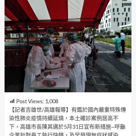
Post Views:
1,008
【記者吉雄世/高雄報導】有鑑於國內嚴重特殊傳
染性肺炎疫情持續延燒，本土確診案例居高不
下，高雄市長陳其邁於5月31日宣布新措施~呼籲
企業針對員工執行快篩，及早發現無症狀感染