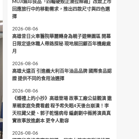
MUJI無印良品「四輪硬殼止滑拉桿箱」改款上市
回應旅行中的移動需求，推出四款尺寸與四色選
擇
2026-08-06
高雄昔日火車醫院華麗轉身為親子遊樂園區 開幕
日限定退休職人帶路探秘 現地展回顧百年機廠歲
月
2026-08-06
高雄大遠百 引進義大利百年油品品牌 國際食品認
證 提供不同的食用油選擇
2026-08-06
《婚禮上的小抄》高雄登場 故事工廠公益觀演 邀
單親家庭免費看戲 程予希失眠4天後台崩潰！李
天柱藏父愛、郭子乾憶病母 編劇劉中薇將演員真
實故事放進劇本 更令人動容
2026-08-06