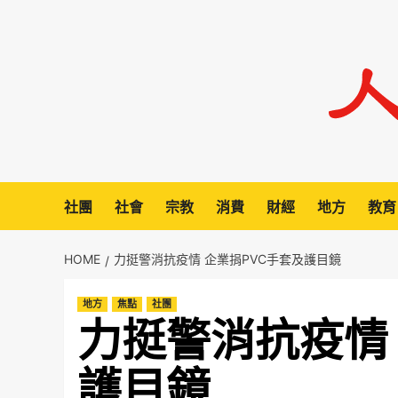
Skip
to
content
社團
社會
宗教
消費
財經
地方
教育
HOME
力挺警消抗疫情 企業捐PVC手套及護目鏡
地方
焦點
社團
力挺警消抗疫情 
護目鏡