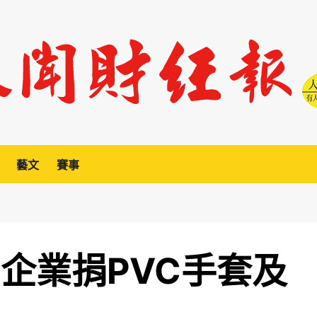
藝文
賽事
企業捐PVC手套及