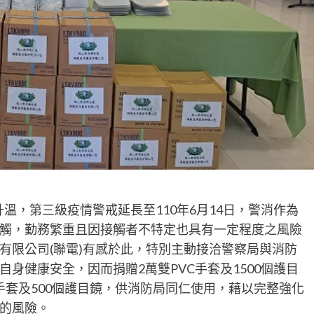
溫，第三級疫情警戒延長至110年6月14日，警消作為
觸，勤務繁重且因接觸者不特定也具有一定程度之風險
有限公司(聯電)有感於此，特別主動接洽警察局與消防
身健康安全，因而捐贈2萬雙PVC手套及1500個護目
手套及500個護目鏡，供消防局同仁使用，藉以完整強化
的風險。