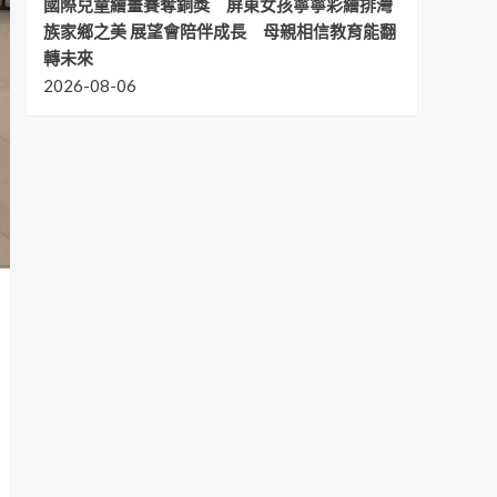
國際兒童繪畫賽奪銅獎 屏東女孩寧寧彩繪排灣
族家鄉之美 展望會陪伴成長 母親相信教育能翻
轉未來
2026-08-06