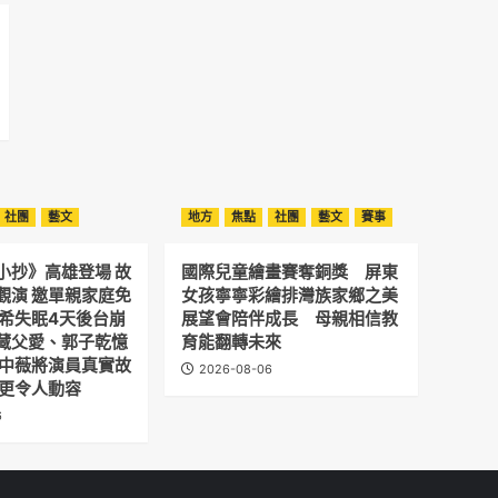
社團
藝文
地方
焦點
社團
藝文
賽事
小抄》高雄登場 故
國際兒童繪畫賽奪銅獎 屏東
觀演 邀單親家庭免
女孩寧寧彩繪排灣族家鄉之美
予希失眠4天後台崩
展望會陪伴成長 母親相信教
藏父愛、郭子乾憶
育能翻轉未來
劉中薇將演員真實故
2026-08-06
 更令人動容
6